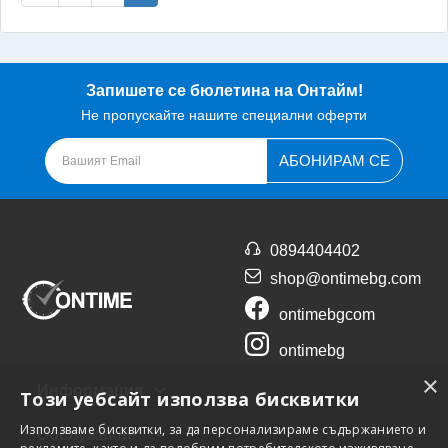
Запишете се бюлетина на Онтайм!
Не пропускайте нашите специални оферти
АБОНИРАМ СЕ
0894404402
shop@ontimebg.com
ontimebgcom
ontimebg
×
Информация
Този уебсайт използва бисквитки
Използваме бисквитки, за да персонализираме съдържанието и
Обслужване