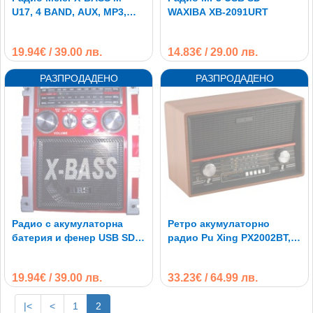
U17, 4 BAND, AUX, MP3,
WAXIBA XB-2091URT
USB/SD
19.94€ / 39.00 лв.
14.83€ / 29.00 лв.
Радио с акумулаторна
Ретро акумулаторно
батерия и фенер USB SD
радио Pu Xing PX2002BT,
AUX свързване
Bluetooth, USB/TF MP3
19.94€ / 39.00 лв.
33.23€ / 64.99 лв.
|<
<
1
2