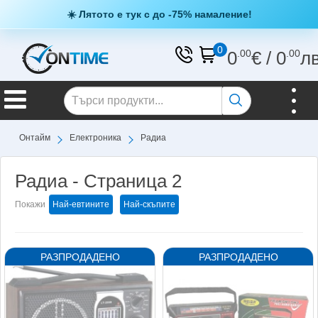
☀️ Лятото е тук с до -75% намаление!
0
0
.00
€
/
0
.00
л
Онтайм
Електроника
Радиа
Радиа - Страница 2
Покажи
Най-евтините
Най-скъпите