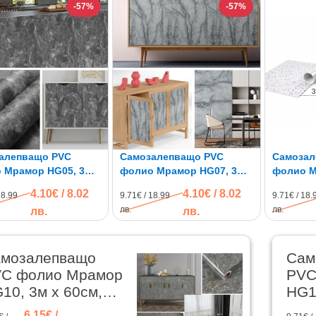
-57%
-57%
алепващо PVC
Самозалепващо PVC
Самозал
 Мрамор HG05, 3м x
фолио Мрамор HG07, 3м x
фолио М
 водоустойчиво
60см, водоустойчиво
60см, в
4.10€ / 8.02
4.10€ / 8.02
18.99
9.71€ / 18.99
9.71€ / 18.
лв.
лв.
лв.
лв.
мозалепващо
Сам
C фолио Мрамор
PVC
10, 3м x 60см,
HG1
доустойчиво
вод
6.15€ /