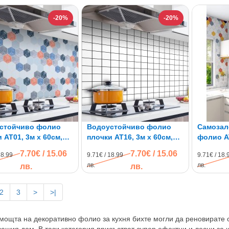
-20%
-20%
стойчиво фолио
Водоустойчиво фолио
Самозал
 AT01, 3м x 60см,
плочки AT16, 3м x 60см,
фолио A
алепващо
самозалепващо
шестоъг
7.70€ / 15.06
7.70€ / 15.06
18.99
9.71€ / 18.99
9.71€ / 18.
60см
лв.
лв.
лв.
лв.
2
3
>
>|
мощта на декоративно фолио за кухня бихте могли да реновирате 