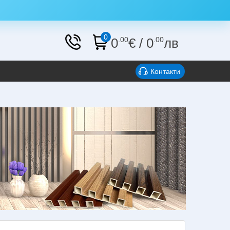
0
0
.00
€
/
0
.00
лв
Контакти