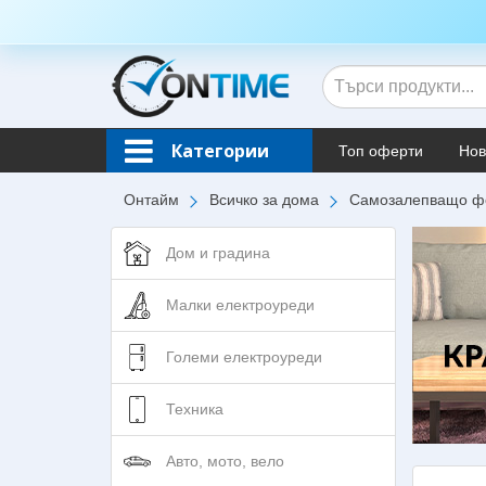
Категории
Топ оферти
Нов
Онтайм
Всичко за дома
Самозалепващо фо
Дом и градина
Малки електроуреди
Големи електроуреди
Техника
Авто, мото, вело