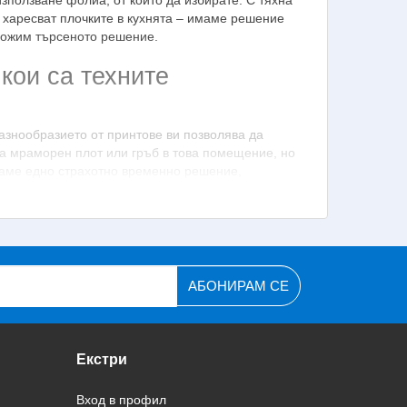
използване фолиа, от които да избирате. С тяхна
 харесват плочките в кухнята – имаме решение
ложим търсеното решение.
кои са техните
азнообразието от принтове ви позволява да
за мраморен плот или гръб в това помещение, но
агаме едно страхотно временно решение,
итават жилища под наем. То им спестява крупни
 на декоративния ПВЦ филм, същите тези хора
скаща обстановка.
не на атрактивен интериор. Съвременните
АБОНИРАМ СЕ
якакво естество и с всякаква сложност и да
евъзходство в това отношение има
 огромно разнообразие в нашия каталог.
Екстри
риалите
Вход в профил
иложение, самозалепващите се фолиа се