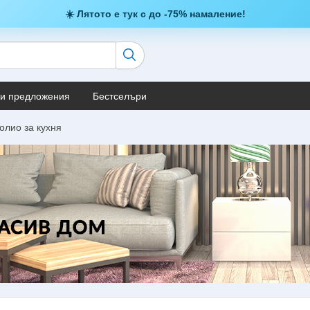
☀️ Лятото е тук с до -75% намаление!
и предложения
Бестселъри
лио за кухня