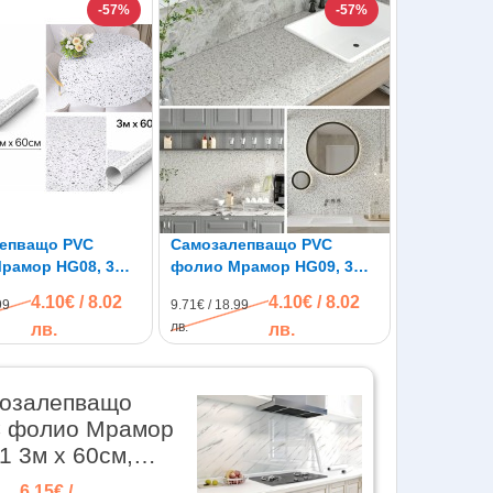
-57%
-57%
епващо PVC
Самозалепващо PVC
рамор HG08, 3м x
фолио Мрамор HG09, 3м x
одоустойчиво
60см, водоустойчиво
4.10€ / 8.02
4.10€ / 8.02
99
9.71€ / 18.99
лв.
лв.
лв.
озалепващо
 фолио Мрамор
1 3м x 60см,
оустойчиво
6.15€ /