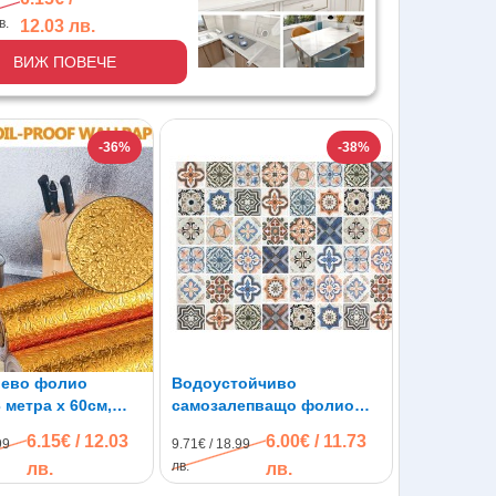
в.
12.03 лв.
ВИЖ ПОВЕЧЕ
-36%
-38%
ево фолио
Водоустойчиво
 метра x 60см,
самозалепващо фолио
вят,
AT04, 3м х 60см
6.15€ / 12.03
6.00€ / 11.73
99
9.71€ / 18.99
епващо
лв.
лв.
лв.