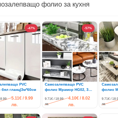
озалепващо фолио за кухня
-47%
-57%
алепващо PVC
Самозалепващо PVC
Самозал
 бял гланц|3м*60см
фолио Мрамор HG02, 3м x
фолио М
60см, водоустойчиво
60см, в
5.11€ / 9.99
4.10€ / 8.02
18.99
9.71€ / 18.99
9.71€ / 18.
лв.
лв.
лв.
лв.