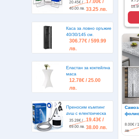
9.71€
17.00€ /
20.45€ /
18.9
40.00 лв.
33.25 лв.
Каса за ловно оръжие
40/30/145 см.
306.77€ / 599.99
лв.
Еластан за коктейлна
маса
12.78€ / 25.00
лв.
Преносим къмпинг
Самоз
душ с електрическа
фолио 
19.43€ /
помпа, акумулаторна
водоу
35.28€ /
8.00€ / 
батерия
69.00 лв.
38.00 лв.
лв.