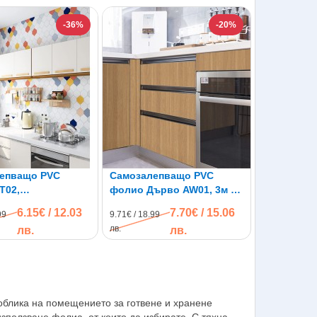
-36%
-20%
епващо PVC
Самозалепващо PVC
T02,
фолио Дърво AW01, 3м x
ълни плочки, 3м x
60см, водоустойчиво
6.15€ / 12.03
7.70€ / 15.06
99
9.71€ / 18.99
лв.
лв.
лв.
облика на помещението за готвене и хранене