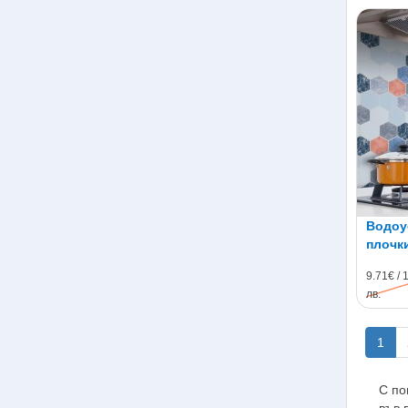
Водоу
плочки
самоз
9.71€ / 
лв.
1
С по