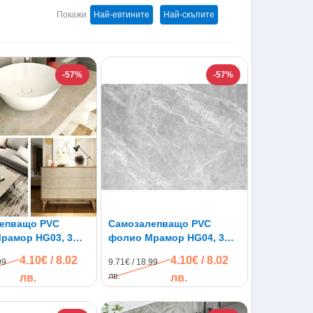
Покажи
Най-евтините
Най-скъпите
-57%
-57%
епващо PVC
Самозалепващо PVC
рамор HG03, 3м x
фолио Мрамор HG04, 3м x
одоустойчиво
60см, водоустойчиво
4.10€ / 8.02
4.10€ / 8.02
99
9.71€ / 18.99
лв.
лв.
лв.