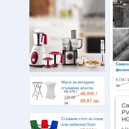
Самоз
фолио
60см,
9.71€ / 
Маса за кетъринг
лв.
сгъваема кръгла
66.47€ /
46.00€ /
диаметър 80см.
130.00
89.97 лв.
лв.
Са
PV
HG
Сгъваем стол за плаж
или риболов Порт
во