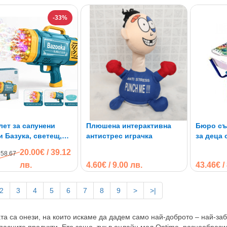
-33%
ет за сапунени
Плюшена интерактивна
Бюро съ
 Базука, светещ,
антистрес играчка
за деца 
реждаема батерия
20.00€ / 39.12
 58.67
лв.
4.60€ / 9.00 лв.
43.46€ /
2
3
4
5
6
7
8
9
>
>|
та са онези, на които искаме да дадем само най-доброто – най-заб