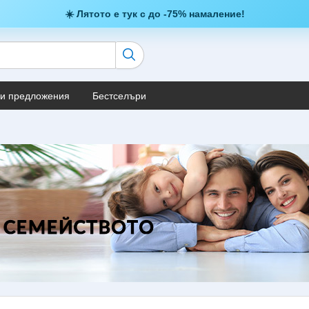
☀️ Лятото е тук с до -75% намаление!
и предложения
Бестселъри