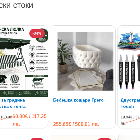
ски стоки
-34%
 за градина
Бебешка кошара Грего
Двустра
тна с тента
Touch
60.00€ / 117.35
 180.00
19.94€ / 39
лв.
лв.
255.65€ / 500.01 лв.