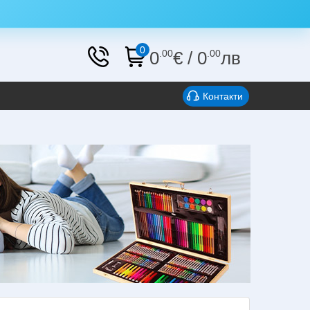
0
0
.00
€
/
0
.00
лв
Контакти