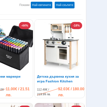
Покажи
Най-евтините
Най-скъпите
-44%
-18%
нни маркери
Детска дървена кухня за
игра Fashion Kitchen
11.00€ / 21.51
92.03€ / 180.00
.00
112.48€ /
219.99 лв.
лв.
лв.