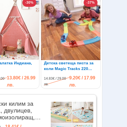
-30%
-37%
алатка Индиана,
Детска светеща писта за
коли Magic Tracks 220
части
13.80€ / 26.99
9.20€ / 17.99
.00
14.83€ / 29.00
лв.
лв.
лв.
ски килим за
, двулицев,
моизолиращ,
 пяна,
18.41€ /