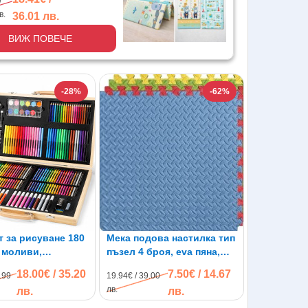
/
*200см
в.
36.01 лв.
ВИЖ ПОВЕЧЕ
-28%
-62%
 за рисуване 180
Мека подова настилка тип
 моливи,
пъзел 4 броя, eva пяна,
ери, пастели,
60*60см
18.00€ / 35.20
7.50€ / 14.67
.99
19.94€ / 39.00
 др. в куфар
лв.
лв.
лв.