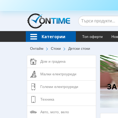
Категории
Топ оферти
Нов
Онтайм
Стоки
Детски стоки
Дом и градина
Малки електроуреди
Големи електроуреди
Техника
Авто, мото, вело