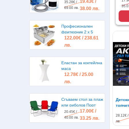
17.9
19.43€ /
помпа, акумулаторна
35.28€ /
XP
35.0
батерия
69.00 лв.
38.00 лв.
Професионален
фритюрник 2 х 5
122.00€ / 238.61
литра 2х2500W
лв.
Еластан за коктейлна
маса
12.78€ / 25.00
лв.
Сгъваем стол за плаж
Детски
или риболов Порт
топче
17.00€ /
20.45€ /
28.12€ /
40.00 лв.
33.25 лв.
лв.