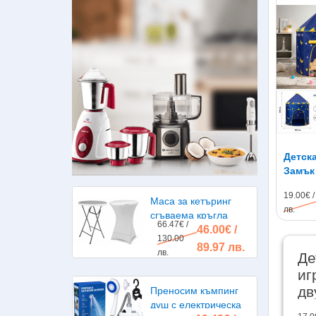
Детска
Замък
19.00€ /
Маса за кетъринг
лв.
сгъваема кръгла
66.47€ /
46.00€ /
диаметър 80см.
130.00
89.97 лв.
лв.
Де
иг
дв
Преносим къмпинг
душ с електрическа
те