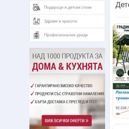
Дет
Подаръци и детски стоки
Здраве и красота
Професионални уреди
Люлка
тримес
92.03€ /
лв.