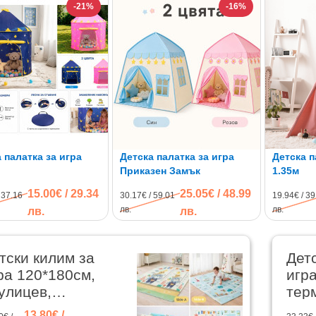
-21%
-16%
 палатка за игра
Детска палатка за игра
Детска п
Приказен Замък
1.35м
15.00€ / 29.34
25.05€ / 48.99
 37.16
30.17€ / 59.01
19.94€ / 39
лв.
лв.
лв.
лв.
тски килим за
Дет
ра 120*180см,
игра
улицев,
тер
рмоизолиращ,
XPE
13.80€ /