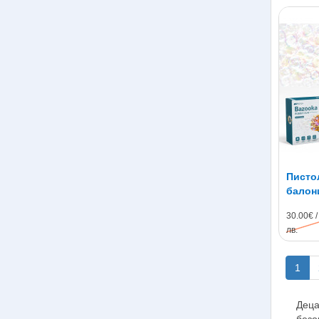
Пистол
балони
преза
30.00€ /
лв.
1
Деца