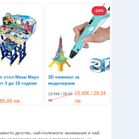
-24%
с стол Мики Маус
3D химикал за
от 3 до 10 години
моделиране
15.00€ / 29.34
19.94€ / 39.00
лв.
 85.00 лв.
лв.
авното детство, най-полезните занимания и най-