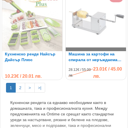
Кухненско ренде Найсър
Машина за картофи на
Дайсър Плюс
спирала от неръждаема
стомана
23.01€ / 45.00
28.12€ / 55.00
лв.
10.23€ / 20.01 лв.
лв.
1
2
>
>|
Кухненски рендета са еднакво необходими както в
домашната, така и професионалната кухня. Между
предложенията на Ontime се срещат както стандартни
уреди за настъргване, рязане и белене на плодове,
зеленчуци, месо и подправки, така и професионални