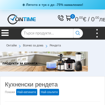
☀️ Лятото е тук с до -75% намаление!
0
0
.00
€
/
0
.00
л
Онтайм
Всичко за дома
Рендета
Кухненски рендета
Покажи
Най-евтините
Най-скъпите