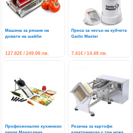
Машина за рязане на
Преса за чесън на кубчета
домати на шайби
Garlic Master
127.82€ / 249.99 лв.
7.41€ / 14.49 лв.
Професионално кухненско
Резачка за картофи
ренде Мандолина
електрическа с три ножа