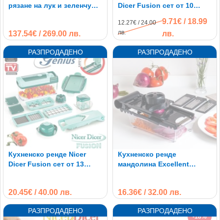
рязане на лук и зеленчуци
Dicer Fusion сет от 10
350W/ 700W/ 1500W
части
9.71€ / 18.99
12.27€ / 24.00
лв.
137.54€ / 269.00 лв.
лв.
Кухненско ренде Nicer
Кухненско ренде
Dicer Fusion сет от 13
мандолина Excellent
части
Multiple с различни
приставки и тавичка
20.45€ / 40.00 лв.
16.36€ / 32.00 лв.
-18%