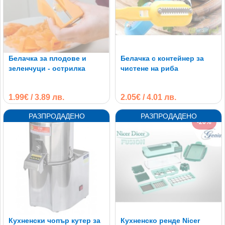
Белачка за плодове и
Белачка с контейнер за
зеленчуци - острилка
чистене на риба
1.99€ / 3.89 лв.
2.05€ / 4.01 лв.
-20%
Кухненски чопър кутер за
Кухненско ренде Nicer