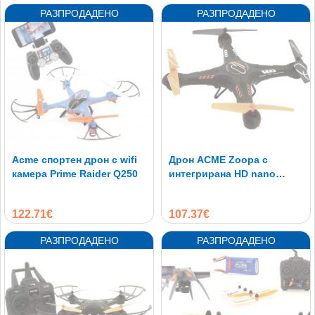
Acme спортен дрон с wifi
Дрон ACME Zoopa с
камера Prime Raider Q250
интегрирана HD nano
камера
122.71€
107.37€