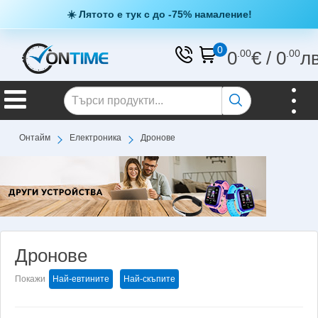
☀️ Лятото е тук с до -75% намаление!
0
0
.00
€
/
0
.00
л
Онтайм
Електроника
Дронове
Дронове
Покажи
Най-евтините
Най-скъпите