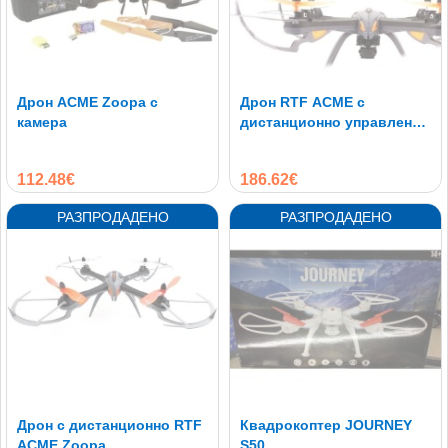
Дрон ACME Zoopa с
Дрон RTF ACME с
камера
дистанционно управление
и HD камера модел Zoopa
112.48€
186.62€
Дрон с дистанционно RTF
Квадрокоптер JOURNEY
ACME Zoopa
S50