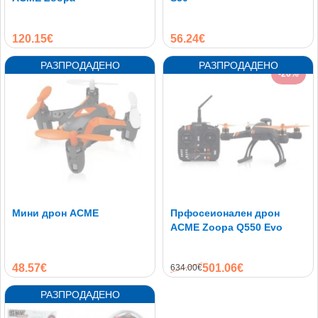
120.15€
56.24€
-20%
Мини дрон ACME
Прфосеионален дрон
ACME Zoopa Q550 Evo
48.57€
501.06€
634.00€