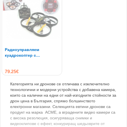
Радиоуправляем
куадрокоптер с
възможности на НЛО
79.25€
Категорията ни дронове се отличава с изключително
технологични и модерни устройства с добавена камера,
които са налични на едни от най-изгодните стойности за
дрон цена в България, спрямо болшинството
електронни магазини. Селекцията евтини дронове са
продукт на марка ACME, а вградените видео камери са
с висока резолюция, осигуряваща снимки и
видеоклипове с ефект, конкуриращ шедьоврите от