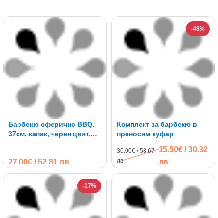
-48%
Барбекю сферично BBQ,
Комплект за барбекю в
37см, капак, черен цвят,
преносим куфар
преносимо
15.50€ / 30.32
30.00€ / 58.67
лв.
27.00€ / 52.81 лв.
лв.
-17%