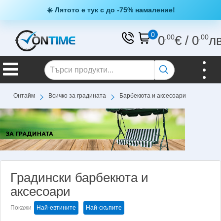
☀️ Лятото е тук с до -75% намаление!
0
0
.00
€
/
0
.00
л
Онтайм
Всичко за градината
Барбекюта и аксесоари
Градински барбекюта и
аксесоари
Покажи
Най-евтините
Най-скъпите