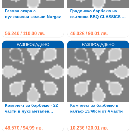
Газова скара с
Градинско барбекю на
вулканични камъни Nurgaz
въглища BBQ CLASSICS с
цилиндрична форма
56.24€ / 110.00 лв.
46.02€ / 90.01 лв.
Комплект за барбекю - 22
Комплект за барбекю в
части в лукс метален
калъф 13/40см от 4 части
куфар
48.57€ / 94.99 лв.
10.23€ / 20.01 лв.