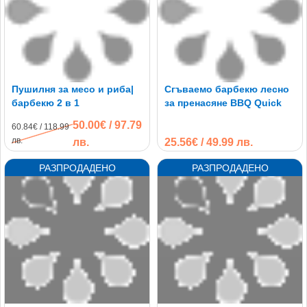
Пушилня за месо и риба|
Сгъваемо барбекю лесно
барбекю 2 в 1
за пренасяне BBQ Quick
50.00€ / 97.79
60.84€ / 118.99
лв.
лв.
25.56€ / 49.99 лв.