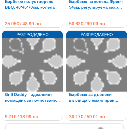
Барбекю полуотворено
Барбекю на колела Френч
BBQ, 40*45*70см, колела
54см, регулируема скара,
колела
25.05€ / 48.99 лв.
50.62€ / 99.00 лв.
Grill Daddy - идеалният
Барбекю за дървени
помощник за почистване
въглища с емайлиран
на барбекюта и скари
капак и колела
9.71€ / 18.99 лв.
30.17€ / 59.01 лв.