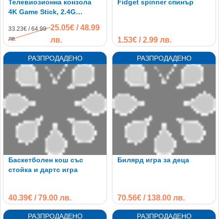
Телевиозионна конзола
Fidget spinner спинър
4K Game Stick, 2.4G
безжични контролера,
25.05€ / 48.99
33.23€ / 64.99
10000+ вградени ретро
лв.
лв.
1.53€ / 2.99 лв.
игри
Баскетболен кош със
Билярд игра за деца
стойка и дартс игра
40.39€ / 79.00 лв.
70.56€ / 138.00 лв.