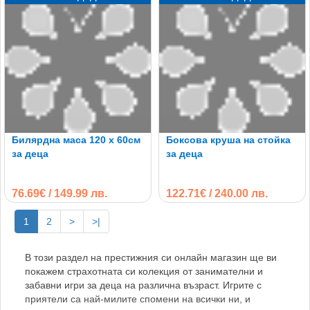
Билярдна маса 120 х 60см
Боксова круша на стойка
за деца
за деца
76.69€ / 149.99 лв.
122.71€ / 240.00 лв.
1
2
>
>|
В този раздел на престижния си онлайн магазин ще ви
покажем страхотната си колекция от занимателни и
забавни игри за деца на различна възраст. Игрите с
приятели са най-милите спомени на всички ни, и