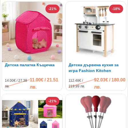
-21%
-18%
Детска палатка Къщичка
Детска дървена кухня за
игра Fashion Kitchen
11.00€ / 21.51
92.03€ / 180.00
14.00€ / 27.38
112.48€ /
лв.
219.99 лв.
лв.
лв.
-21%