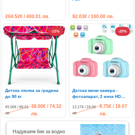
204.52€ / 400.01 лв.
92.03€ / 180.00 лв.
-15%
-20%
Детска люлка за градина
Детска мини камера -
до 90 кг
фотоапарат, 2 инча HD
екран, вградени игри 5
38.00€ / 74.32
9.75€ / 19.07
45.00€ / 88.01
12.27€ / 24.00
броя
лв.
лв.
лв.
лв.
Надуваем бик за водно