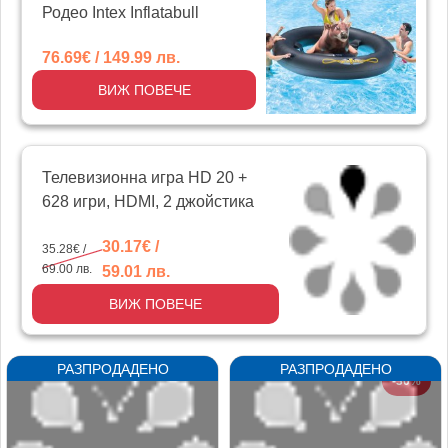
Родео Intex Inflatabull
76.69€ / 149.99 лв.
ВИЖ ПОВЕЧЕ
Телевизионна игра HD 20 +
628 игри, HDMI, 2 джойстика
30.17€ /
35.28€ /
69.00 лв.
59.01 лв.
ВИЖ ПОВЕЧЕ
-30%