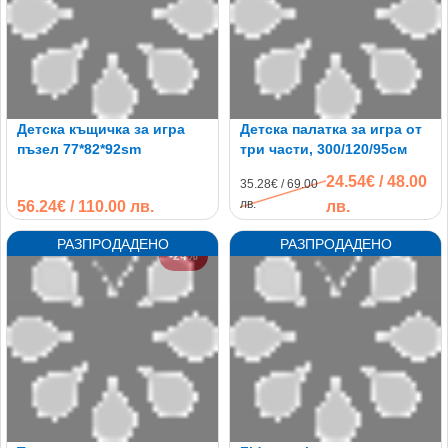
Детска къщичка за игра
Детска палатка за игра от
пъзел 77*82*92sm
три части, 300/120/95см
24.54€ / 48.00
35.28€ / 69.00
лв.
56.24€ / 110.00 лв.
лв.
-24%