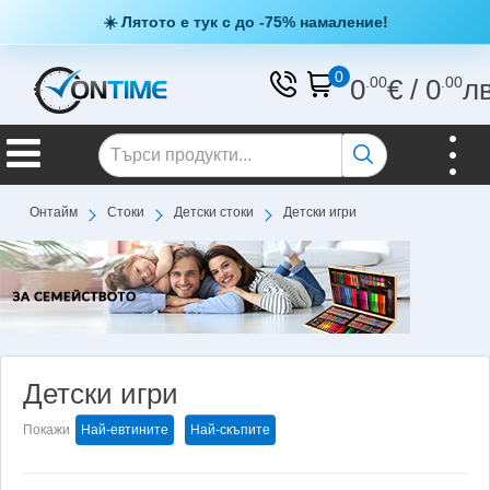
☀️ Лятото е тук с до -75% намаление!
0
0
.00
€
/
0
.00
л
Онтайм
Стоки
Детски стоки
Детски игри
Детски игри
Покажи
Най-евтините
Най-скъпите