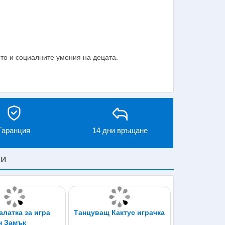
то и социалните умения на децата.
Гаранция
14 дни връщане
ти
алатка за игра
Танцуващ Кактус играчка
н Замък