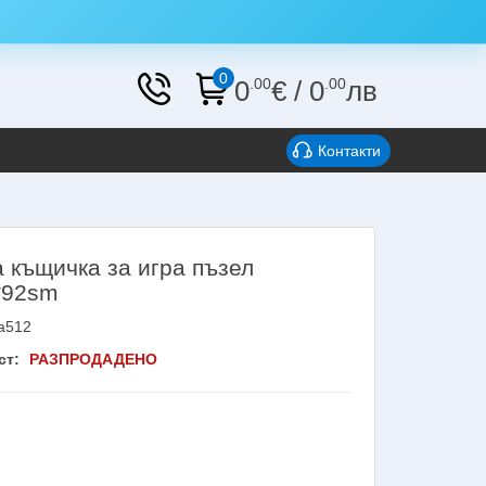
0
0
.00
€
/
0
.00
лв
Контакти
а къщичка за игра пъзел
*92sm
a512
ст:
РАЗПРОДАДЕНО