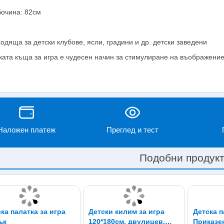
очина: 82см
одяща за детски клубове, ясли, градини и др. детски заведени
ката къща за игра е чудесен начин за стимулиране на въображение
Наложен платеж
Преглед и тест
Подобни продук
ка палатка за игра
Детски килим за игра
Детска п
ък
120*180см, двулицев,
Приказе