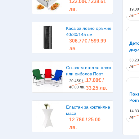
122.00€ / 238.61
литра 2х2500W
лв.
19.00
лв.
Каса за ловно оръжие
40/30/145 см.
306.77€ / 599.99
Детс
лв.
дву
тер
33.23
пяна
лв.
Сгъваем стол за плаж
или риболов Порт
17.00€ /
20.45€ /
40.00 лв.
33.25 лв.
Показалка
Poin
Еластан за коктейлна
14.83
маса
лв.
12.78€ / 25.00
лв.