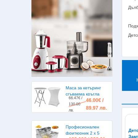
Дълб
Подх
Детс
Маса за кетъринг
сгъваема кръгла
66.47€ /
46.00€ /
диаметър 80см.
130.00
89.97 лв.
лв.
Професионален
Детс
фритюрник 2 х 5
Зам