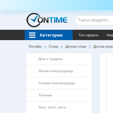
Категории
Топ оферти
Нов
Онтайм
Стоки
Детски стоки
Детски игри
Дом и градина
Малки електроуреди
Големи електроуреди
Техника
Авто, мото, вело