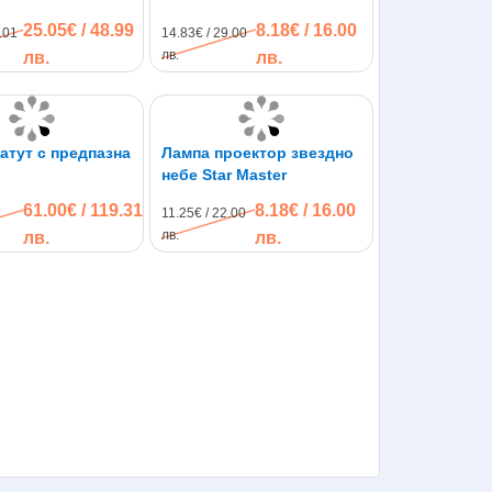
25.05€ / 48.99
8.18€ / 16.00
.01
14.83€ / 29.00
лв.
лв.
лв.
атут с предпазна
Лампа проектор звездно
небе Star Master
61.00€ / 119.31
8.18€ / 16.00
11.25€ / 22.00
лв.
лв.
лв.