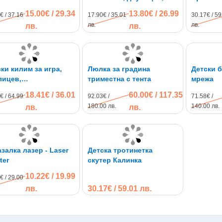
термоизолиращ, XPE
15.00€ / 29.34
13.80€ / 26.99
€ / 37.16
17.90€ / 35.01
30.17€ / 59
пяна
лв.
лв.
лв.
лв.
ки килим за игра,
Люлка за градина
Детски б
лицев,
триместна с тента
мрежа
моизолиращ, XPE
18.41€ / 36.01
60.00€ / 117.35
€ / 64.99
92.03€ /
71.58€ /
, 180*200см
180.00 лв.
140.00 лв.
лв.
лв.
 лазер - Laser
Детска тротинетка
ter
скутер Калинка
10.22€ / 19.99
€ / 29.00
лв.
30.17€ / 59.01 лв.