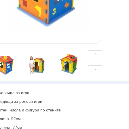
‹
›
ка къща за игра
одяща за ролеви игри
тни, числа и фигури по стените
чина: 92см
чина: 77см