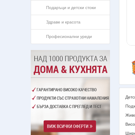
Подаръци и детски стоки
Здраве и красота
Професионални уреди
Детс
Подх
Живо
Висо
Широ