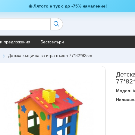
☀️ Лятото е тук с до -75% намаление!
и предложения
Бестселъри
Детска къщичка за игра пъзел 77*82*92sm
Детск
77*82
Модел:
t
Налично