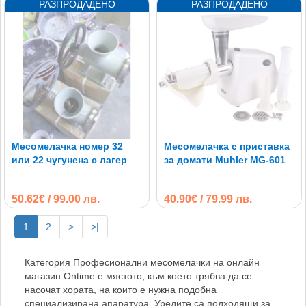
Месомелачка номер 32
Месомелачка с приставка
или 22 чугунена с лагер
за домати Muhler MG-601
50.62€ / 99.00 лв.
40.90€ / 79.99 лв.
1
2
>
>|
Категория Професионални месомелачки на онлайн
магазин Ontime е мястото, към което трябва да се
насочат хората, на които е нужна подобна
специализирана апаратура. Уредите са подходящи за