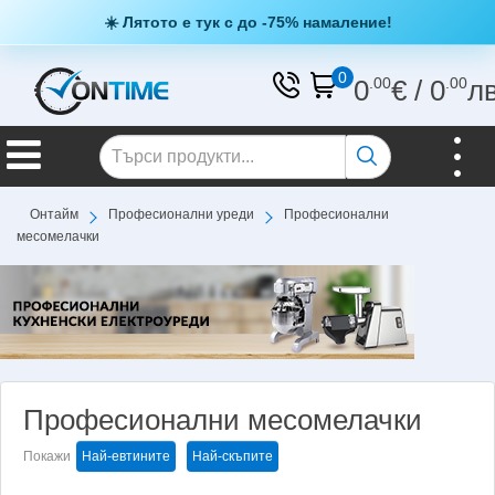
☀️ Лятото е тук с до -75% намаление!
0
0
.00
€
/
0
.00
л
Онтайм
Професионални уреди
Професионални
месомелачки
Професионални месомелачки
Покажи
Най-евтините
Най-скъпите