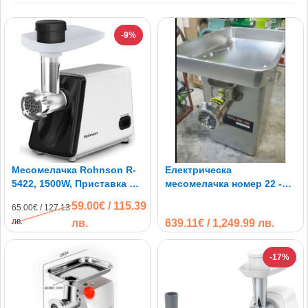
-9%
Месомелачка Rohnson R-
Електрическа
5422, 1500W, Приставка за
месомелачка номер 22 -
домати
2200W
59.00€ / 115.39
65.00€ / 127.13
лв.
лв.
639.11€ / 1,249.99 лв.
-17%