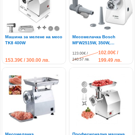
Машина за мелене на месо
Месомелачка Bosch
TK8 400W
MFW2515W, 350W,
приставки за плодове и
102.00€ /
123.00€ /
колбаси
240.57 лв.
153.39€ / 300.00 лв.
199.49 лв.
Месомелачка
Професионална машина