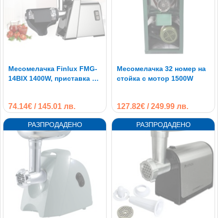
Месомелачка Finlux FMG-
Месомелачка 32 номер на
14BIX 1400W, приставка за
стойка с мотор 1500W
домати, обратен ход
74.14€ / 145.01 лв.
127.82€ / 249.99 лв.