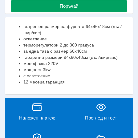
Поръчай
вътрешен размер на фурната 64х46х18см (дъл/
шир/вис)
осветление
терморегулатори 2 до 300 градуса
за една тава с размер 60х40см
габаритни размери 94х60х48см (дъл/шир/вис)
монофазна 220V
мощност 3kw
с осветление
12 месеца гаранция
Наложен платеж
Преглед и тест