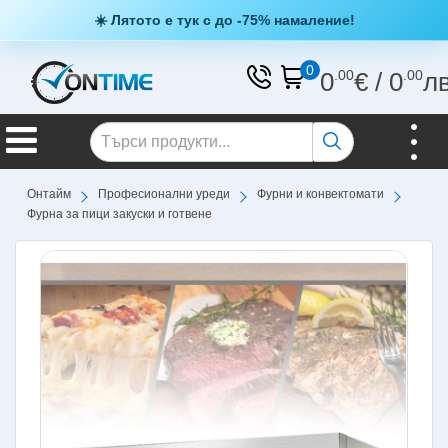
☀️ Лятото е тук с до -75% намаление!
0
0
.00
€
/
0
.00
л
Онтайм
Професионални уреди
Фурни и конвектомати
Фурна за пици закуски и готвене