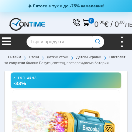
☀️ Лятото е тук с до -75% намаление!
0
0
.00
€
/
0
.00
л
Онтайм
Стоки
Детски стоки
Детски играчки
Пистолет
за сапунени балони Базука, светещ, презареждаема батерия
⚡ ТОП ЦЕНА
-33%