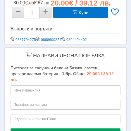
20.00€ / 39.12 лв.
30.00€ / 58.67 лв.
Купи
Въпроси и поръчки:
0887794275
0888600224
0894404402
НАПРАВИ ЛЕСНА ПОРЪЧКА
Пистолет за сапунени балони Базука, светещ,
презареждаема батерия -
1
бр.
Общо:
20.00€ / 39.12
лв.