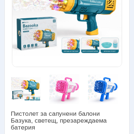
Пистолет за сапунени балони
Базука, светещ, презареждаема
батерия