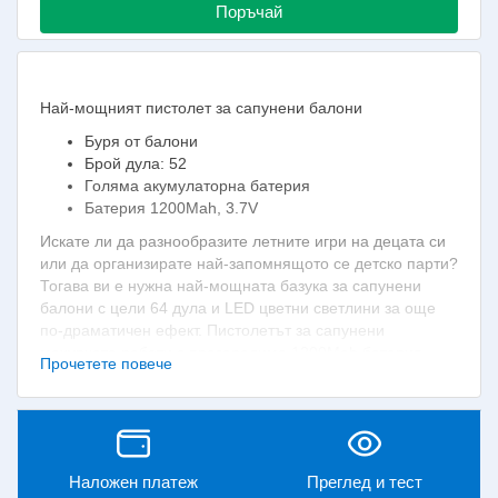
Поръчай
Най-мощният пистолет за сапунени балони
Буря от балони
Брой дула: 52
Голяма акумулаторна батерия
Батерия 1200Mah, 3.7V
Искате ли да разнообразите летните игри на децата си
или да организирате най-запомнящото се детско парти?
Тогава ви е нужна най-мощната базука за сапунени
балони с цели 64 дула и LED цветни светлини за още
по-драматичен ефект. Пистолетът за сапунени
мехурчета работи с презаредима 1200Mah батерия.
Прочетете повече
Купете го още сега на супер изгодна цена!
Технически особености и
свойства на оръдието
Наложен платеж
Преглед и тест
Пистолетът за сапунени балони е забавна и иновативна