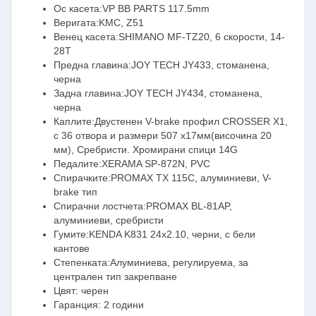
Ос касета:VP BB PARTS 117.5mm
Веригата:KMC, Z51
Венец касета:SHIMANO MF-TZ20, 6 скорости, 14-
28T
Предна главина:JOY TECH JY433, стоманена,
черна
Задна главина:JOY TECH JY434, стоманена,
черна
Каплите:Двустенен V-brake профил CROSSER X1,
с 36 отвора и размери 507 x17мм(височина 20
мм), Сребристи. Хромирани спици 14G
Педалите:XERAMA SP-872N, PVC
Спирачките:PROMAX TX 115С, алуминиеви, V-
brake тип
Спирачни лостчета:PROMAX BL-81AP,
алуминиеви, сребристи
Гумите:KENDA K831 24x2.10, черни, с бели
кантове
Степенката:Алуминиева, регулируема, за
централен тип закрепване
Цвят: черен
Гаранция: 2 години