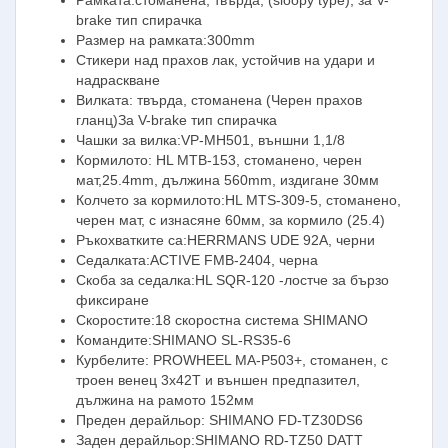
brake тип спирачка
Размер на рамката:300mm
Стикери над прахов лак, устойчив на удари и
надраскване
Вилката: твърда, стоманена (Черен прахов
гланц)За V-brake тип спирачка
Чашки за вилка:VP-MH501, външни 1,1/8
Кормилото: HL MTB-153, стоманено, черен
мат,25.4mm, дължина 560mm, издигане 30мм
Колчето за кормилото:HL MTS-309-5, стоманено,
черен мат, с изнасяне 60мм, за кормило (25.4)
Ръкохватките са:HERRMANS UDE 92A, черни
Седалката:ACTIVE FMB-2404, черна
Скоба за седалка:HL SQR-120 -лостче за бързо
фиксиране
Скоростите:18 скоростна система SHIMANO
Командите:SHIMANO SL-RS35-6
Курбелите: PROWHEEL MA-P503+, стоманен, с
троен венец 3х42T и външен предпазител,
дължина на рамото 152мм
Преден дерайльор: SHIMANO FD-TZ30DS6
Заден дерайльор:SHIMANO RD-TZ50 DATT