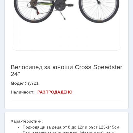
Велосипед за юноши Cross Speedster
24"
Модел:
sy721
Наличност:
РАЗПРОДАДЕНО
Характеристики:
Подходящи за деца от 8 до 12г и ръст 125-145см
Рамката:стоманена, твърда, (sloopy type), за V-