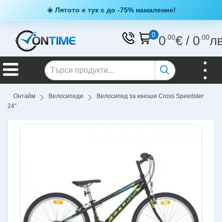
☀️ Лятото е тук с до -75% намаление!
0
0
.00
€
/
0
.00
л
Онтайм
Велосипеди
Велосипед за юноши Cross Speedster
24"