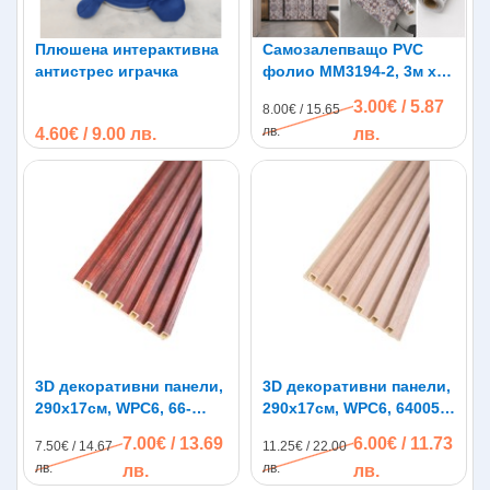
Плюшена интерактивна
Самозалепващо PVC
антистрес играчка
фолио MM3194-2, 3м x
60см, водоустойчиво
3.00€ / 5.87
8.00€ / 15.65
лв.
4.60€ / 9.00 лв.
лв.
3D декоративни панели,
3D декоративни панели,
290х17см, WPC6, 66-
290х17см, WPC6, 64005-
5B15, махагон
63
7.00€ / 13.69
6.00€ / 11.73
7.50€ / 14.67
11.25€ / 22.00
лв.
лв.
лв.
лв.