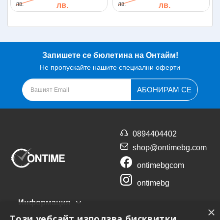
лв.
лв.
лв.
лв.
Запишете се бюлетина на Онтайм!
Не пропускайте нашите специални оферти
АБОНИРАМ СЕ
0894404402
shop@ontimebg.com
ontimebgcom
ontimebg
Информация
×
Този уебсайт използва бисквитки