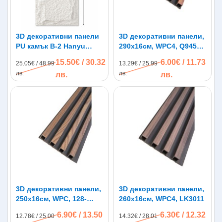
3D декоративни панели
3D декоративни панели,
PU камък B-2 Hanyu
290х16см, WPC4, Q9451-
White, вътрешен и
01
15.50€ / 30.32
6.00€ / 11.73
25.05€ / 48.99
13.29€ / 25.99
външен монтаж,
лв.
лв.
лв.
лв.
600*1200*50mm
3D декоративни панели,
3D декоративни панели,
250х16см, WPC, 128-
260х16см, WPC4, LK3011
1A06-Black
6.90€ / 13.50
6.30€ / 12.32
12.78€ / 25.00
14.32€ / 28.01