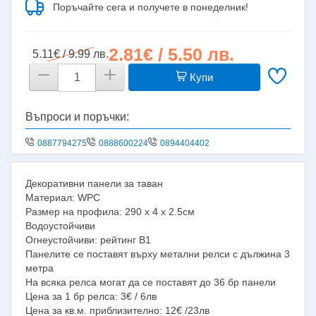
Поръчайте сега и получете в понеделник!
2.81€ / 5.50 лв.
5.11€ / 9.99 лв.
Купи
Въпроси и поръчки:
0887794275
0888600224
0894404402
Декоративни панели за таван
Материал: WPC
Размер на профила: 290 х 4 х 2.5см
Водоустойчиви
Огнеустойчиви: рейтинг B1
Панелите се поставят върху метални релси с дължина 3
метра
На всяка релса могат да се поставят до 36 бр панели
Цена за 1 бр релса: 3€ / 6лв
Цена за кв.м. приблизително: 12€ /23лв