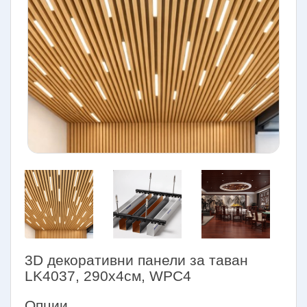
3D декоративни панели за таван
LK4037, 290х4см, WPC4
Опции