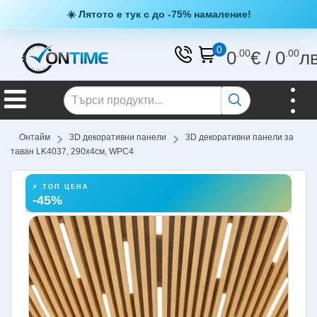
☀️ Лятото е тук с до -75% намаление!
0
0
.00
€
/
0
.00
л
Онтайм
3D декоративни панели
3D декоративни панели за
таван LK4037, 290х4см, WPC4
⚡ ТОП ЦЕНА
-45%