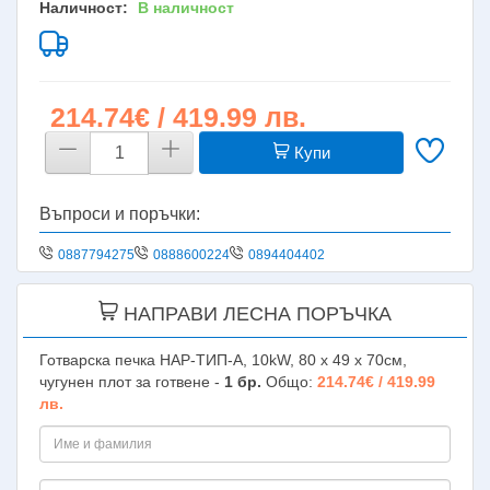
Наличност:
В наличност
214.74€ / 419.99 лв.
Купи
Въпроси и поръчки:
0887794275
0888600224
0894404402
НАПРАВИ ЛЕСНА ПОРЪЧКА
Готварска печка НАР-ТИП-А, 10kW, 80 х 49 х 70см,
чугунен плот за готвене -
1
бр.
Общо:
214.74€ / 419.99
лв.