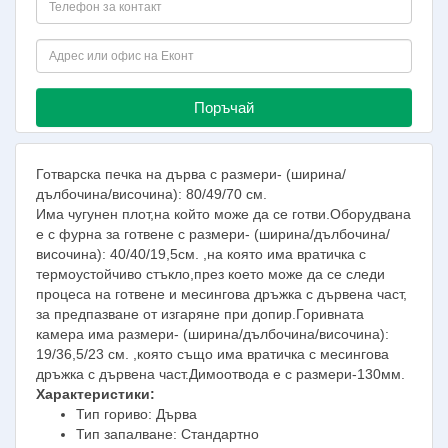
Поръчай
Готварска печка на дърва с размери- (ширина/
дълбочина/височина): 80/49/70 см.
Има чугунен плот,на който може да се готви.Оборудвана
е с фурна за готвене с размери- (ширина/дълбочина/
височина): 40/40/19,5см. ,на която има вратичка с
термоустойчиво стъкло,през което може да се следи
процеса на готвене и месингова дръжка с дървена част,
за предпазване от изгаряне при допир.Горивната
камера има размери- (ширина/дълбочина/височина):
19/36,5/23 см. ,която също има вратичка с месингова
дръжка с дървена част.Димоотвода е с размери-130мм.
Характеристики:
Тип гориво: Дърва
Тип запалване: Стандартно