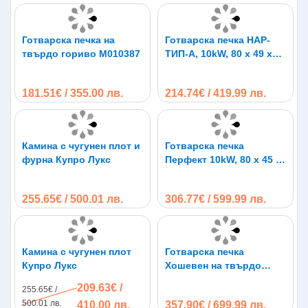
Готварска печка на
Готварска печка НАР-
твърдо гориво М010387
ТИП-А, 10kW, 80 х 49 х
70см, чугунен плот за
готвене
181.51€ / 355.00 лв.
214.74€ / 419.99 лв.
Камина с чугунен плот и
Готварска печка
фурна Купро Лукс
Перфект 10kW, 80 х 45 х
81см, с чугунен плот
255.65€ / 500.01 лв.
306.77€ / 599.99 лв.
Камина с чугунен плот
Готварска печка
Купро Лукс
Хошевен на твърдо
гориво
209.63€ /
255.65€ /
500.01 лв.
410.00 лв.
357.90€ / 699.99 лв.