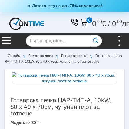
☀️ Лятото е тук с до -75% намаление!
0
0
.00
€
/
0
.00
л
Онтайм
Всичко за дома
Готварски печки
Готварска печка
НАР-ТИП-А, 10kW, 80 х 49 х 70см, чугунен плот за готвене
Готварска печка НАР-ТИП-А, 10kW,
80 х 49 х 70см, чугунен плот за
готвене
Модел:
sz0064