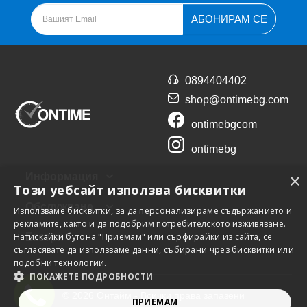
АБОНИРАМ СЕ
0894404402
shop@ontimebg.com
ontimebgcom
ontimebg
×
Информация
Този уебсайт използва бисквитки
Обслужване
Използваме бисквитки, за да персонализираме съдържанието и
рекламите, както и да подобрим потребителското изживяване.
Натискайки бутона "Приемам" или сърфирайки из сайта, се
Екстри
съгласявате да използваме данни, събирани чрез бисквитки или
подобни технологии.
ПОКАЖЕТЕ ПОДРОБНОСТИ
© 2026 Онтайм - Всички права запазени
ПРИЕМАМ