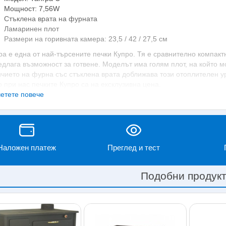
Мощност: 7,56W
Стъклена врата на фурната
Ламаринен плот
Размери на горивната камера: 23,5 / 42 / 27,5 см
ра е една от най-търсените печки Купро. Тя е сравнително компакт
едлага възможност за готвене. Моделът има голям плот, на който мо
чието на фурна със стъклена врата доближава този отоплителен ур
 при нас печките Купро са на ексклузивна цена.
етете повече
едимства на готварската печка на 
ите на дърва са добре познати на нашите баби и майки, но доколко
ожности и многобройните им предимства? Факт е, че въпреки огро
т актуални. Съвременните модели като Тангра С предлагат редица
Наложен платеж
Преглед и тест
статъци на печката от миналия век.
 основните плюсове на готварската печка Купро на дърва, можем 
Подобни продук
Енергийна независимост. Едно от най-големите предимства на печк
наличието на електричество или газ. Това ги прави изключително
електроподаването, които са често срещан проблем през зимния 
Финансова рентабилност. Дървата обикновено са по-достъпни и по
особено в райони, богати на горски ресурси. Освен това, използв