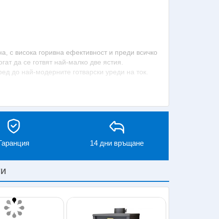
на, с висока горивна ефективност и преди всичко
гат да се готвят най-малко две ястия.
ед до най-модерните готварски уреди на ток.
твърдо гориво
 по-младото поколение е запознато с техните
мния технически напредък, те продължават да
 подобрения, с които са елиминирани всички
Гаранция
14 дни връщане
да посочим:
ти
ите на твърдо гориво е, че те не зависят от
 полезни по време на аварии и прекъсване на
сезон;
-евтини от другите източници на енергия,
ането на печка на дърва намалява разходите за