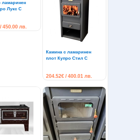
с ламаринен
е;
ро Лукс С
е само затопля помещенията, но и позволява
нкционално решение, което обединява отопление
/ 450.00 лв.
 правилно, могат да бъдат по-екологичен вариант
тирани да предлагат висока ефективност и ниски
уха в района на използване;
на и равномерно разпределена топлина, която
Камина с ламаринен
подходящо за студени зими;
плот Купро Стил С
 са известни със здравата си конструкция и
 могат да служат на няколко поколения, ако се
204.52€ / 400.01 лв.
ически дизайн, който допринася за селския стил
дърва с марка Купро можем да добавим големият
т разцепени по-едро, което понижава разхода и
важно при приготвяне на варива и печива.
кционира ефективно и безопасно. Много е важно
оже да намали ефективността на горенето и да