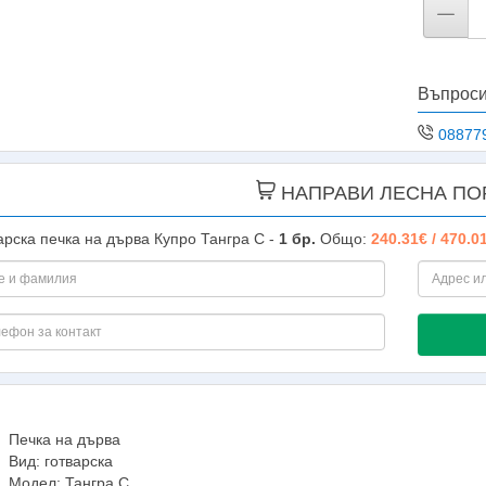
Въпроси
08877
НАПРАВИ ЛЕСНА ПО
арска печка на дърва Купро Тангра С -
1
бр.
Общо:
240.31€ / 470.0
Печка на дърва
Вид: готварска
Модел: Тангра С