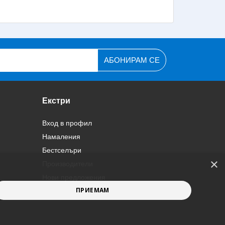
 да доведе до неспособност на уреда да
печката няма да успее да топли ефективно
гряване и излишен разход на дърва.
тварски печки на дърва и с техните цени, тъй
АБОНИРАМ СЕ
по-добри материали и по-голяма ефективност на
р – той трябва да бъде избран според
Екстри
Вход в профил
Намаления
Бестселъри
×
Производители
Нови предложения
ПРИЕМАМ