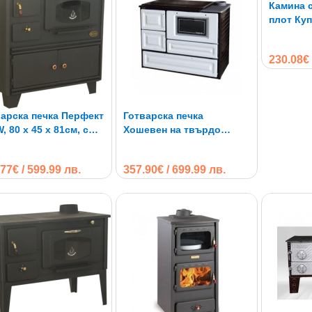
Камина 
отопление, като същевременно предоставя възможност за готвен
плот Куп
Мултифункционалност. Класическата печка на дърва за готвене н
приготвяне на храна и загряване на вода. Това я прави многофу
и готвене в един уред;
230.08€ 
Екологичност. Дървата са възобновяем ресурс и ако се използват
в сравнение с изкопаемите горива. Съвременните печки са проек
емисии на вредни газове, което намалява замърсяването на възд
Топлинен комфорт. Готварските печки на дърва осигуряват прият
арска печка Перфект
Готварска печка
създава уютна атмосфера в дома. Този тип отопление е особено 
81см, с
Хошевен на твърдо
Дълъг работен живот и надеждност. Традиционните печки на дърва
нен плот
гориво
дълъг експлоатационен живот. Те изискват минимална поддръжка и
използват правилно;
77€ / 599.99 лв.
357.90€ / 699.99 лв.
Традиционен дизайн. Готварските печки на дърва Купро имат клас
на интериора. Те носят усещане за традиция и домашен уют.
 многобройните предимства на съвременните готварски печки на 
ер на горивната камера. Това позволява дървата за огрев да бъда
олява по-прецизно регулиране на температурата, което е особено 
 каква поддръжка се нуждае?
а готварска печка на дърва изисква редовна поддръжка, за да фун
е почиства редовно пепелникът, тъй като натрупването на пепел м