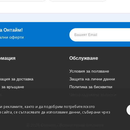
е.
 параметър е важен, защото неправилно подбраната мощност може
лни основното си предназначение. Ако мощността е твърде ниска, 
щението, докато прекалено мощният модел може да доведе до пре
вната мощност обикновено е обвързана с големината на повечето го
а Онтайм!
 по-мощните модели обикновено изискват по-сложна конструкция, 
ални оферти
нето. Това обаче не означава, че по-скъпият уред винаги е по-добъ
ретните нужди на помещението, което ще се отоплява.
мация
Обслужване
Условия за ползване
ция за доставка
Защита на лични данни
 за връщане
Политика за бисквитки
и
Често задавани въпроси
и рекламите, както и да подобрим потребителското
сайта, се съгласявате да използваме данни, събирани чрез
© 2026 Онтайм - Всички права запазени