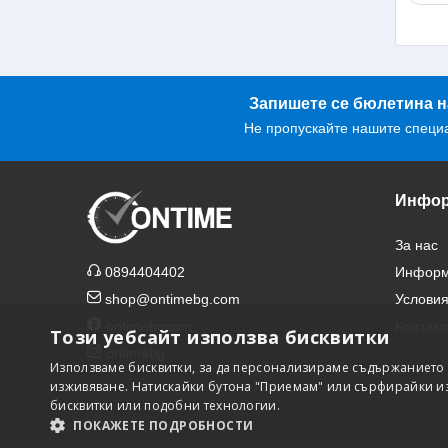
врем
Този
изпъ
поме
Гори
Запишете се бюлетина н
като
Не пропускайте нашите специ
горе
конк
Инфор
За нас
0894404402
Информа
shop@ontimebg.com
Условия
ontimebgcom
Контакт
Този уебсайт използва бисквитки
ontimebg
Използваме бисквитки, за да персонализираме съдържанието 
изживяване. Натискайки бутона "Приемам" или сърфирайки из 
бисквитки или подобни технологии.
ПОКАЖЕТЕ ПОДРОБНОСТИ