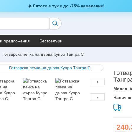
☀️ Лятото е тук с до -75% намаление!
и предложения
Бестселъри
Готварска печка на дърва Купро Тангра С
Готва
Тангр
‹
Модел:
t
›
Налично
240.