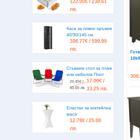
122.00€ / 238.61
литра 2х2500W
лв.
Каса за ловно оръжие
40/30/145 см.
306.77€ / 599.99
лв.
Готв
10kW, 80 х 45 х 
чугу
Сгъваем стол за плаж
или риболов Порт
306.
17.00€ /
20.45€ /
40.00 лв.
33.25 лв.
Сред
разм
Еластан за коктейлна
позв
маса
12.78€ / 25.00
От
лв.
Всяк
да с