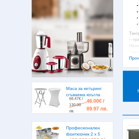
Танг
– пр
Нали
Само
Проч
Пр
Печк
възм
Маса за кетъринг
бъда
сгъваема кръгла
недо
66.47€ /
46.00€ /
диаметър 80см.
Сред
130.00
89.97 лв.
лв.
Професионален
фритюрник 2 х 5