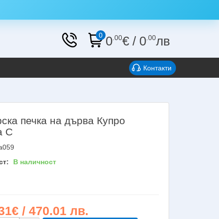
0
0
.00
€
/
0
.00
лв
Контакти
рска печка на дърва Купро
а С
a059
ст:
В наличност
31€ / 470.01 лв.