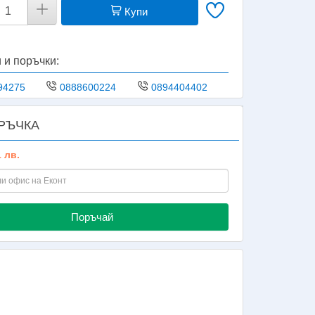
Купи
 и поръчки:
94275
0888600224
0894404402
РЪЧКА
1 лв.
Поръчай