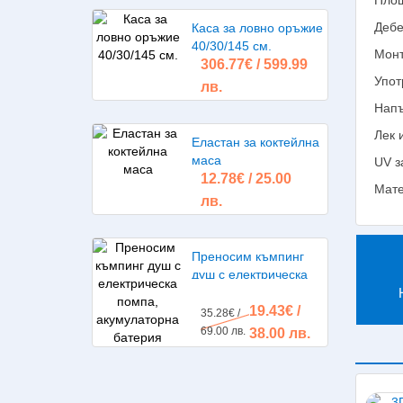
Площ
Дебе
Каса за ловно оръжие
40/30/145 см.
Монт
306.77€ / 599.99
Упот
лв.
Напъ
Лек 
Еластан за коктейлна
маса
UV з
12.78€ / 25.00
Мате
лв.
Преносим къмпинг
душ с електрическа
помпа, акумулаторна
19.43€ /
батерия
35.28€ /
69.00 лв.
38.00 лв.