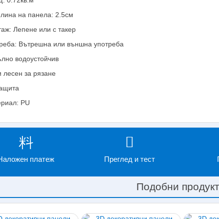
: 0.72кв.м
лина на панела: 2.5см
аж: Лепене или с такер
реба: Вътрешна или външна употреба
лно водоустойчив
и лесен за рязане
ащита
риал: PU
Наложен платеж
Преглед и тест
Подобни продук