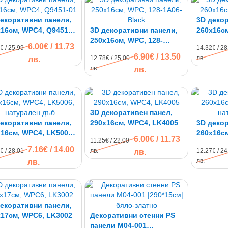
екоративни панели,
3D деко
16см, WPC4, Q9451-
3D декоративни панели,
260х16с
250х16см, WPC, 128-
6.00€ / 11.73
€ / 25.99
14.32€ / 28
1A06-Black
6.90€ / 13.50
12.78€ / 25.00
лв.
лв.
лв.
лв.
3D декоративен панел,
екоративни панели,
290х16см, WPC4, LK4005
3D декор
16см, WPC4, LK5006,
260х16см
6.00€ / 11.73
11.25€ / 22.00
урален дъб
натурал
7.16€ / 14.00
€ / 28.01
лв.
12.27€ / 24
лв.
лв.
лв.
екоративни панели,
17см, WPC6, LK3002
Декоративни стенни PS
панели M04-001