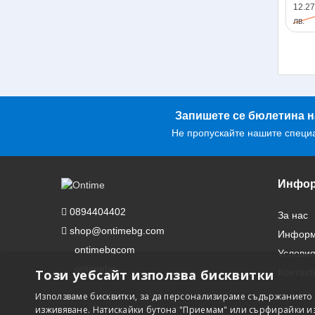
12.27
лв.
Запишете се бюлетина н
Не пропускайте нашите специ
Инфор
0894404402
За нас
shop@ontimebg.com
Информа
ontimebgcom
Условия
ontimebg
Този уебсайт използва бисквитки
Контакт
Използваме бисквитки, за да персонализираме съдържанието 
изживяване. Натискайки бутона "Приемам" или сърфирайки из 