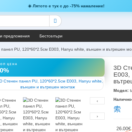
☀️ Лятото е тук с до -75% намаление!
и предложения
Бестселъри
 панел PU, 120*60*2.5см E003, Hanyu white, външен и вътрешен м
ТОП ЦЕНА
3D Ст
40%
E003,
вътре
Модел:
t
Налично
‹
›
26.00€ 