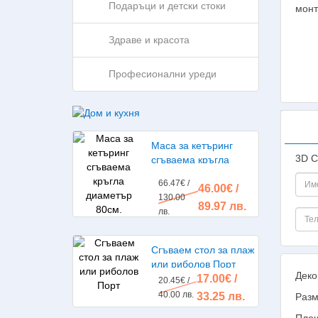
Подаръци и детски стоки
Здраве и красота
Професионални уреди
Маса за кетъринг
3D С
сгъваема кръгла
диаметър 80см.
66.47€ /
46.00€ /
130.00
89.97 лв.
лв.
Сгъваем стол за плаж
или риболов Порт
Деко
17.00€ /
20.45€ /
40.00 лв.
33.25 лв.
Разм