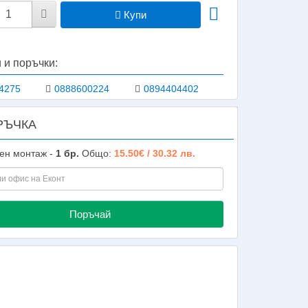
Купи
 и поръчки:
4275
0888600224
0894404402
РЪЧКА
шен монтаж -
1
бр.
Общо:
15.50€ / 30.32 лв.
Поръчай