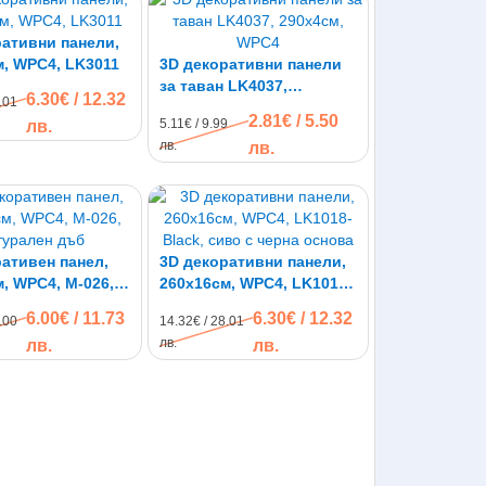
ративни панели,
м, WPC4, LK3011
3D декоративни панели
за таван LK4037,
6.30€ / 12.32
.01
290х4см, WPC4
2.81€ / 5.50
5.11€ / 9.99
лв.
лв.
лв.
ативен панел,
3D декоративни панели,
, WPC4, M-026,
260х16см, WPC4, LK1018-
ен дъб
Black, сиво с черна
6.00€ / 11.73
6.30€ / 12.32
.00
14.32€ / 28.01
основа
лв.
лв.
лв.