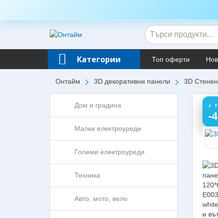
Категории
Топ оферти
Нов
Онтайм
3D декоративни панели
3D Стенен
Дом и градина
⚡ 
-
Малки електроуреди
Големи електроуреди
Техника
Авто, мото, вело