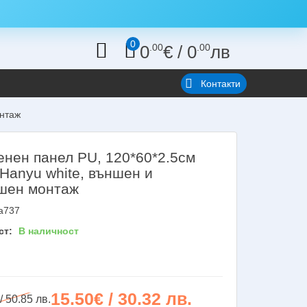
0
0
.00
€
/
0
.00
лв
Контакти
онтаж
енен панел PU, 120*60*2.5см
 Hanyu white, външен и
шен монтаж
a737
ст:
В наличност
15.50€ / 30.32 лв.
/ 50.85 лв.