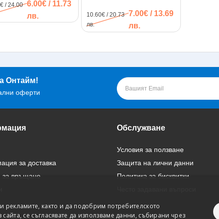
6.00€ / 11.73
€ / 24.00
|290*15см|бяло-златно
7.00€ / 13.69
10.60€ / 20.73
лв.
лв.
лв.
а Онтайм!
ални оферти
мация
Обслужване
Условия за ползване
ция за доставка
Защита на лични данни
 за връщане
Политика за бисквитки
и
Често задавани въпроси
и рекламите, както и да подобрим потребителското
сайта, се съгласявате да използваме данни, събирани чрез