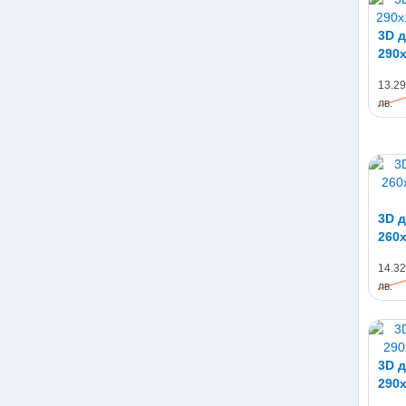
3D д
290х
01
13.29
лв.
3D д
260х
нат
14.32
лв.
3D д
290х