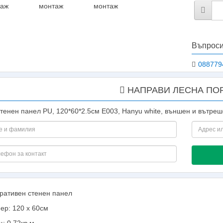
Въпроси
088779
НАПРАВИ ЛЕСНА ПО
тенен панел PU, 120*60*2.5см E003, Hanyu white, външен и вътре
ративен стенен панел
ер: 120 х 60см