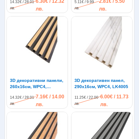
6.30€ / 12.32
2.81€ / 5.50
14.32€ / 28.01
5.11€ / 9.99
лв.
лв.
лв.
лв.
3D декоративни панели,
3D декоративен панел,
260х16см, WPC4,
290х16см, WPC4, LK4005
LK5006, натурален дъб
7.16€ / 14.00
6.00€ / 11.73
14.32€ / 28.01
11.25€ / 22.00
лв.
лв.
лв.
лв.