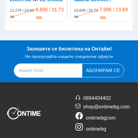
|290*15см|бяло-златно
6.00€ / 11.73
7.00€ / 13.69
12.27€ / 24.00
10.60€ / 20.73
лв.
лв.
лв.
лв.
Запишете се бюлетина на Онтайм!
Не пропускайте нашите специални оферти
АБОНИРАМ СЕ
0894404402
shop@ontimebg.com
ontimebgcom
ontimebg