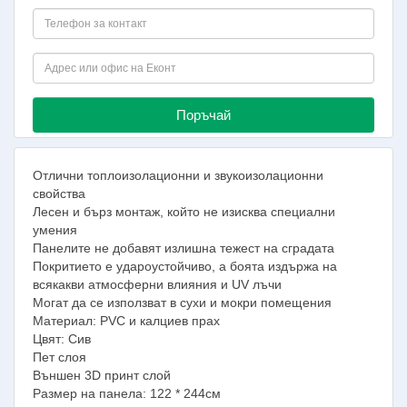
Поръчай
Oтлични топлоизолационни и звукоизолационни
свойства
Лесен и бърз монтаж, който не изисква специални
умения
Панелите не добавят излишна тежест на сградата
Покритието е удароустойчиво, а боята издържа на
всякакви атмосферни влияния и UV лъчи
Могат да се използват в сухи и мокри помещения
Материал: PVC и калциев прах
Цвят: Сив
Пет слоя
Външен 3D принт слой
Размер на панела: 122 * 244см