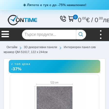
☀️ Лятото е тук с до -75% намаление!
0
0
.00
€
/
0
.00
л
Онтайм
3D декоративни панели
Интериорен панел сив
мрамор QM-S1617, 122 х 244см
⚡ ТОП ЦЕНА
-37%