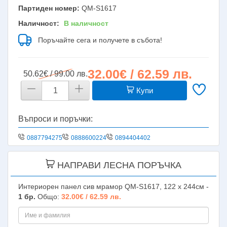
Партиден номер:
QM-S1617
Наличност:
В наличност
Поръчайте сега и получете в събота!
32.00€ / 62.59 лв.
50.62€ / 99.00 лв.
Купи
Въпроси и поръчки:
0887794275
0888600224
0894404402
НАПРАВИ ЛЕСНА ПОРЪЧКА
Интериорен панел сив мрамор QM-S1617, 122 х 244см -
1
бр.
Общо:
32.00€ / 62.59 лв.