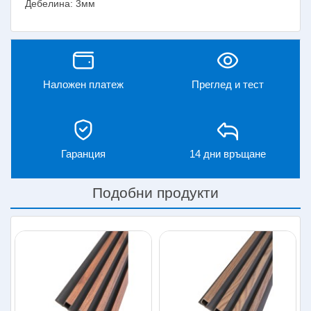
Дебелина: 3мм
Наложен платеж
Преглед и тест
Гаранция
14 дни връщане
Подобни продукти