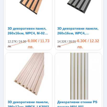
3D декоративен панел,
3D декоративни панели,
260х16см, WPC4, M-026,
260х16см, WPC4,
натурален дъб
LK1018-Black, сиво с
6.00€ / 11.73
6.30€ / 12.32
12.27€ / 24.00
14.32€ / 28.01
черна основа
лв.
лв.
лв.
лв.
3D декоративни панели,
Декоративни стенни PS
290х17см, WPC6, LK3002
панели M04-001