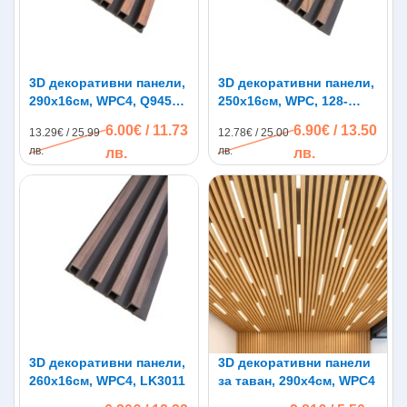
3D декоративни панели,
3D декоративни панели,
290х16см, WPC4, Q9451-
250х16см, WPC, 128-
01
1A06-Black
6.00€ / 11.73
6.90€ / 13.50
13.29€ / 25.99
12.78€ / 25.00
лв.
лв.
лв.
лв.
3D декоративни панели,
3D декоративни панели
260х16см, WPC4, LK3011
за таван, 290х4см, WPC4