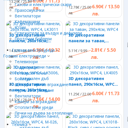
6.00€ / 11.73
13.29€ / 25.99
128-1A06-Black
Газови и електрически скари
6.90€ / 13.50
лв.
лв.
12.78€ / 25.00
Прахосмукачки
лв.
лв.
Вентилатори
Кафемашини
Ютии
Освежители за въздух и дифузери
3D декоративни
3D декоративни
Проточни бойлери
панели, 260х16см,
панели за таван,
WPC4, LK3011
290х4см, WPC4
6.30€ / 12.32
2.81€ / 5.50
Големи електроуреди
14.32€ / 28.01
5.11€ / 9.99
Големи електроуреди
лв.
лв.
лв.
лв.
Телевизори
Хладилници
Готварски печки
3D декоративен
Бойлери
3D декоративни
панел, 290х16см, WPC4,
Абсорбатори за вграждане
панели, 260х16см,
LK4005
Фурни за вграждане
6.00€ / 11.73
11.25€ / 22.00
WPC4, LK5006,
Вентилатори
7.16€ / 14.00
14.32€ / 28.01
лв.
лв.
натурален дъб
Камери за вграждане
лв.
лв.
Отоплителни уреди
Печки на дърва за отопление
Техника