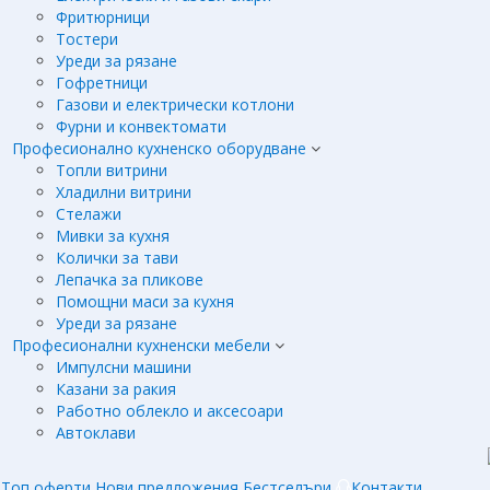
Фритюрници
Тостери
Уреди за рязане
Гофретници
Газови и електрически котлони
Фурни и конвектомати
Професионално кухненско оборудване
Топли витрини
Хладилни витрини
Стелажи
Мивки за кухня
Колички за тави
Лепачка за пликове
Помощни маси за кухня
Уреди за рязане
Професионални кухненски мебели
Импулсни машини
Казани за ракия
Работно облекло и аксесоари
Автоклави
Топ оферти
Нови предложения
Бестселъри
Контакти