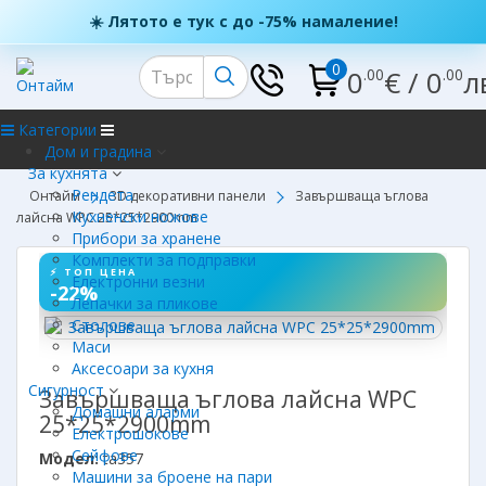
☀️ Лятото е тук с до -75% намаление!
0
0
€
/
0
л
.00
.00
Категории
Дом и градина
За кухнята
Рендета
Онтайм
3D декоративни панели
Завършваща ъглова
Кухненски ножове
лайсна WPC 25*25*2900mm
Прибори за хранене
Комплекти за подправки
⚡ ТОП ЦЕНА
Електронни везни
-22%
Лепачки за пликове
Столове
Маси
Аксесоари за кухня
Сигурност
Завършваща ъглова лайсна WPC
Домашни аларми
25*25*2900mm
Електрошокове
Сейфове
Модел:
ta357
Машини за броене на пари