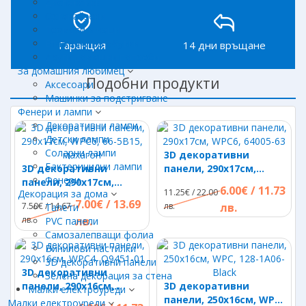
Диспенсъри
Органайзери
Термоси и чаши
Етажерки за обувки
Гаранция
14 дни връщане
Други домашни потреби
За домашния любимец
Подобни продукти
Аксесоари
Машинки за подстригване
Фенери и лампи
Декоративни лампи
Детски лампи
Соларни лампи
3D декоративни
Бактерицидни лампи
3D декоративни
панели, 290х17см,
Фенери
панели, 290х17см,
WPC6, 64005-63
6.00€ / 11.73
11.25€ / 22.00
Декорация за дома
WPC6, 66-5B15, махагон
7.00€ / 13.69
7.50€ / 14.67
лв.
лв.
Тапети
лв.
лв.
PVC панели
Самозалепващи фолиа
Винилови настилки
3D декоративни панели
3D декоративни
Зелена декорация за стена
панели, 290х16см,
3D декоративни
Малки електроуреди
WPC4, Q9451-01
панели, 250х16см, WPC,
Малки електроуреди