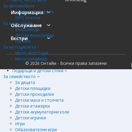
За автомобила
Стойки за телефон
Информация
MP3 за кола
За велосипеда
Обслужване
Велосипеди
Детски велосипеди
Екстри
Fat Bike
За мотоциклета
Мото аксесоари
Мото ръкавици
© 2026 Онтайм - Всички права запазени
Подаръци и детски стоки
За семейството
За децата
Детски площадки
Детски проходилки
Детски маси и столчета
Детски етажерки
Детски акумулаторни коли
Детски играчки
Игри
Образователни игри