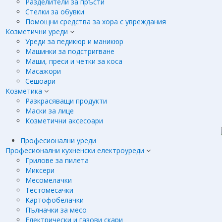
Разделители за пръсти
Стелки за обувки
Помощни средства за хора с увреждания
Козметични уреди
Уреди за педикюр и маникюр
Машинки за подстригване
Маши, преси и четки за коса
Масажори
Сешоари
Козметика
Разкрасяващи продукти
Маски за лице
Козметични аксесоари
Професионални уреди
Професионални кухненски електроуреди
Грилове за пилета
Миксери
Месомелачки
Тестомесачки
Картофобелачки
Пълначки за месо
Електрически и газови скари