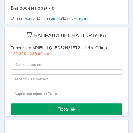
Въпроси и поръчки:
0887794275
0888600224
0894404402
НАПРАВИ ЛЕСНА ПОРЪЧКА
Телевизор ARIELLI QLED32N215T2 -
1
бр.
Общо:
122.20€ / 239.00 лв.
Поръчай