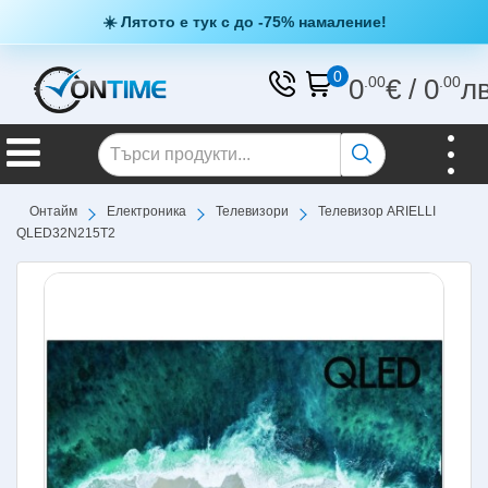
☀️ Лятото е тук с до -75% намаление!
0
0
.00
€
/
0
.00
л
Онтайм
Електроника
Телевизори
Телевизор ARIELLI
QLED32N215T2