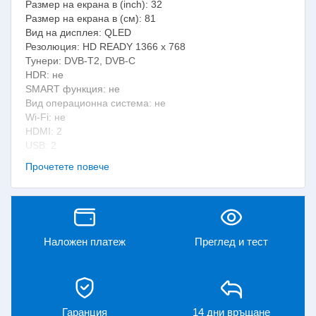
Размер на екрана в (inch): 32
Размер на екрана в (см): 81
Вид на дисплея: QLED
Резолюция: HD READY 1366 x 768
Тунери: DVB-T2, DVB-C
HDR: не
SMART функция: не
Вид операционна система: не
Wi-Fi: не
HDMI: 2
USB: 2
Bluetooth: не
Прочетете повече
VESA съвместимост: 10 x 10
Цвят: черен
Марка: ARIELLI
Модел: QLED32N215T2
Гаранция: 36месеца
Наложен платеж
Преглед и тест
Вграден мултимедиен плеър: да
Енергиен клас: F
Баркод: 3800235223932
Размери без стойка (В x Ш x Д см): 43 x 71.3 x 6.3
Размери със стойка (В x Ш x Д см): 46.9 x 71.3 x 20
Гаранция
14 дни връщане
Код на стоката: 110161694