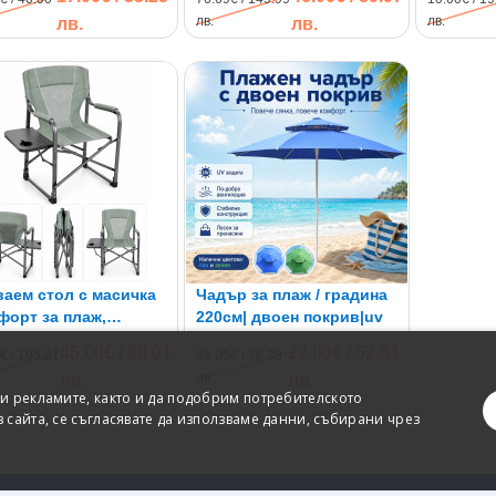
лв.
лв.
лв.
лв.
аем стол с масичка
Чадър за плаж / градина
форт за плаж,
220см| двоен покрив|uv
лов, 150кг
45.00€ / 88.01
27.00€ / 52.81
€ / 105.01
39.05€ / 76.38
лв.
лв.
лв.
и рекламите, както и да подобрим потребителското
сайта, се съгласявате да използваме данни, събирани чрез