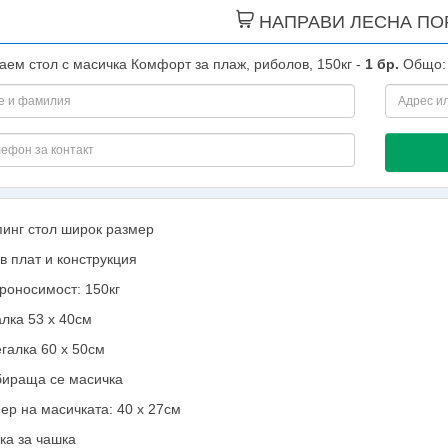
НАПРАВИ ЛЕСНА ПО
аем стол с масичка Комфорт за плаж, риболов, 150кг -
1
бр.
Общо
инг стол широк размер
в плат и конструкция
роносимост: 150кг
лка 53 х 40см
галка 60 х 50см
ираща се масичка
ер на масичката: 40 х 27см
ка за чашка