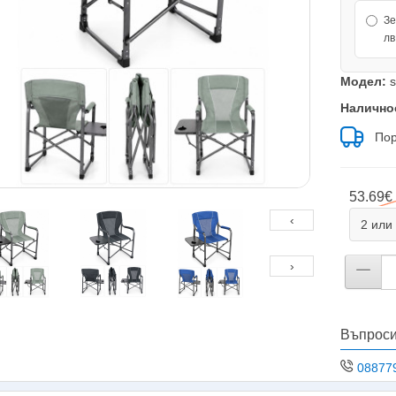
Зе
лв
Модел:
s
Налично
Пор
53.69€ 
‹
2 или
›
Въпроси
08877