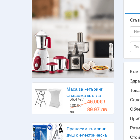
Сгъв
Къмп
Здра
Маса за кетъринг
Това
сгъваема кръгла
66.47€ /
Седа
46.00€ /
диаметър 80см.
130.00
Обле
89.97 лв.
лв.
Приб
Разм
Преносим къмпинг
душ с електрическа
Стой