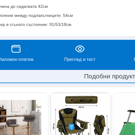
чина до седалката 42см
тояние между подлакътниците: 54см
ер в сгънато състояние: 91/53/18см
Наложен платеж
Преглед и тест
Подобни продук