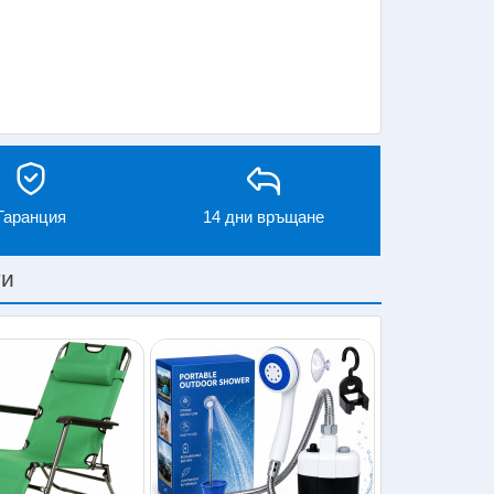
Гаранция
14 дни връщане
ти