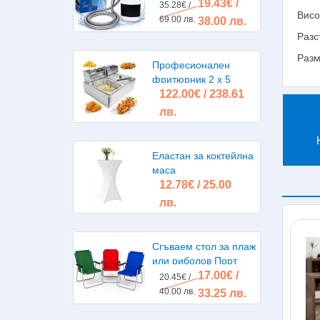
19.43€ /
помпа, акумулаторна
35.28€ /
Висо
батерия
69.00 лв.
38.00 лв.
Разс
Разм
Професионален
фритюрник 2 х 5
122.00€ / 238.61
литра 2х2500W
лв.
Еластан за коктейлна
маса
12.78€ / 25.00
лв.
Сгъваем стол за плаж
или риболов Порт
17.00€ /
20.45€ /
40.00 лв.
33.25 лв.