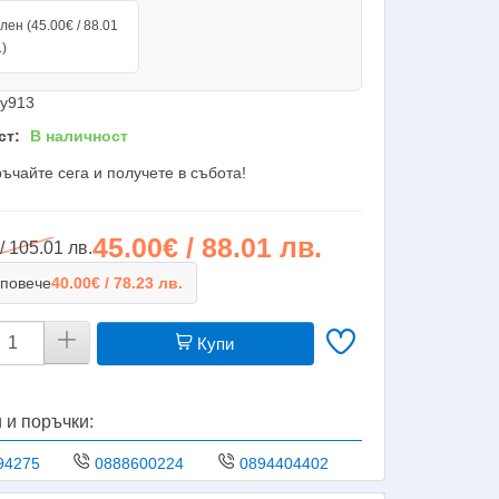
лен (45.00€ / 88.01
.)
y913
ст:
В наличност
ъчайте сега и получете в събота!
45.00€ / 88.01 лв.
/ 105.01 лв.
 повече
40.00€ / 78.23 лв.
Купи
 и поръчки:
94275
0888600224
0894404402