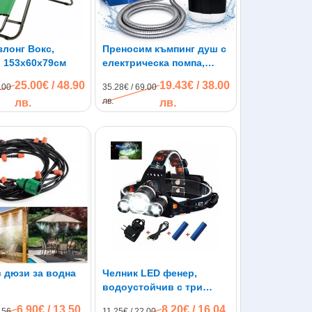
злонг Вокс,
Преносим къмпинг душ с
, 153х60х79см
електрическа помпа,
акумулаторна батерия
25.00€ / 48.90
19.43€ / 38.00
.00
35.28€ / 69.00
лв.
лв.
лв.
с дюзи за водна
Челник LED фенер,
водоустойчив с три
глави
6.90€ / 13.50
8.20€ / 16.04
.56
11.25€ / 22.00