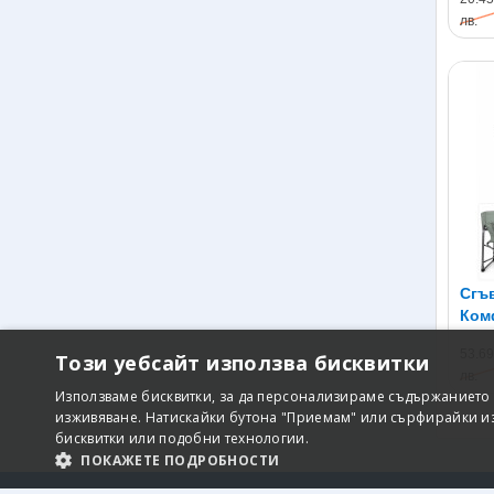
лв.
Сгъв
Ком
рибо
53.69
Този уебсайт използва бисквитки
лв.
Използваме бисквитки, за да персонализираме съдържанието 
изживяване. Натискайки бутона "Приемам" или сърфирайки из 
бисквитки или подобни технологии.
ПОКАЖЕТЕ ПОДРОБНОСТИ