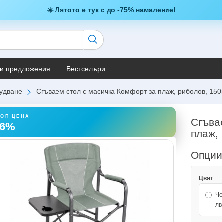
☀️ Лятото е тук с до -75% намаление!
и предложения
Бестселъри
удване
Сгъваем стол с масичка Комфорт за плаж, риболов, 150
ТОП ЦЕНА
Сгъва
16%
плаж, 
Опци
Цвят
Че
лв