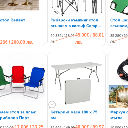
 стол Велвет
Рибарски къмпинг стол
Стол ше
сгъваем с калъф Camp
сгъваем
Master
45.00€ / 88.01
60.33€ / 118.00
35.28€ / 69
лв.
лв.
26€ / 200.00 лв.
лв.
аем стол за плаж
Кетъринг маса 180 x 75
Маркуч 
 риболов Порт
см
мъгла
17.00€ / 33.25
46.00€ / 89.97
€ / 40.00
76.69€ / 149.99
10.00€ / 19