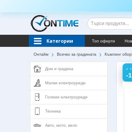
Категории
Топ оферти
Нов
Онтайм
Всичко за градината
Къмпинг обор
Дом и градина
⚡ 
-
Малки електроуреди
Големи електроуреди
Техника
Авто, мото, вело