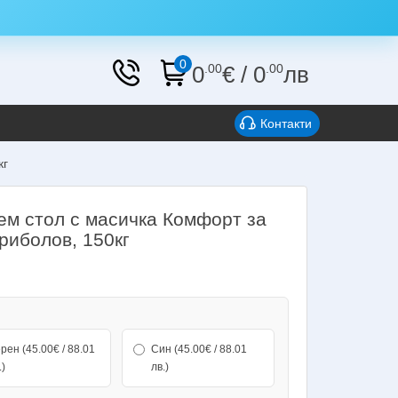
0
0
.00
€
/
0
.00
лв
Контакти
кг
ем стол с масичка Комфорт за
риболов, 150кг
и
рен (45.00€ / 88.01
Син (45.00€ / 88.01
.)
лв.)