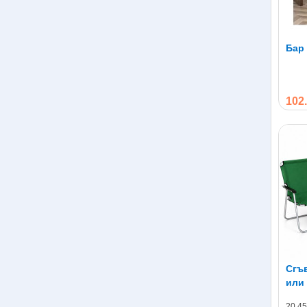
Бар
102.
Сгъв
или
20.45