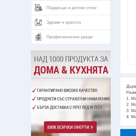
Подаръци и детски стоки
Здраве и красота
Професионални уреди
Дърв
Разм
1. М
2. М
3. М
4. М