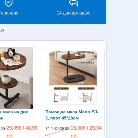
Гаранция
14 дни връщане
ти
 маса на две
Помощна маса Мало BJ-
ри
3, плот 45*28см
25.05€ / 48.99
15.00€ / 29.34
.99
19.94€ / 39.00
лв.
лв.
лв.