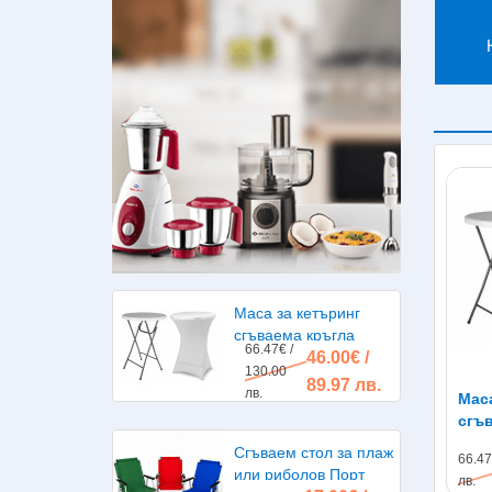
Маса за кетъринг
сгъваема кръгла
66.47€ /
46.00€ /
диаметър 80см.
130.00
89.97 лв.
лв.
Маса
сгъ
диа
Сгъваем стол за плаж
66.47
или риболов Порт
лв.