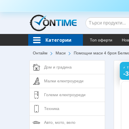
Категории
Топ оферти
Нов
Онтайм
Маси
Помощни маси 4 броя Белм
Дом и градина
⚡ 
-
Малки електроуреди
Големи електроуреди
Техника
Авто, мото, вело