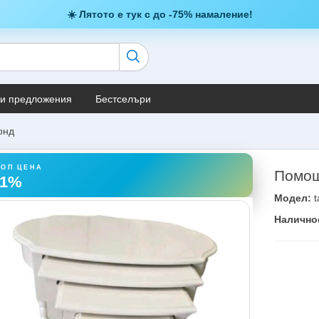
☀️ Лятото е тук с до -75% намаление!
и предложения
Бестселъри
онд
ТОП ЦЕНА
Помощ
31%
Модел:
t
Налично