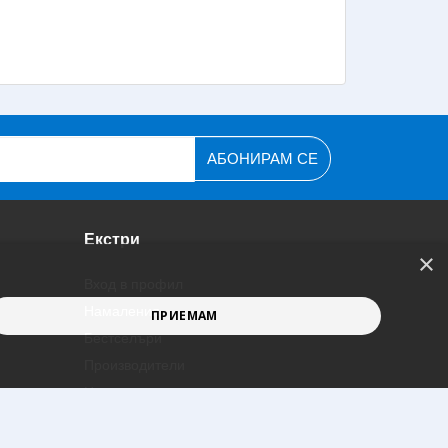
АБОНИРАМ СЕ
Екстри
×
Вход в профил
Намаления
ПРИЕМАМ
Бестселъри
Производители
Нови предложения