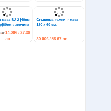
 маса BJ-2 |40см
Сгъваема къмпинг маса
р|60см височина
120 х 60 см.
14.00€ / 27.38
.00
лв.
30.00€ / 58.67 лв.