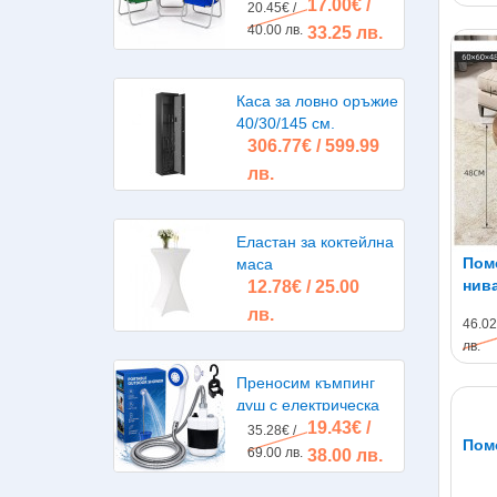
17.00€ /
20.45€ /
40.00 лв.
33.25 лв.
Каса за ловно оръжие
40/30/145 см.
306.77€ / 599.99
лв.
Еластан за коктейлна
Пом
маса
нива
12.78€ / 25.00
лв.
46.02
лв.
Преносим къмпинг
душ с електрическа
19.43€ /
помпа, акумулаторна
35.28€ /
Пом
батерия
69.00 лв.
38.00 лв.