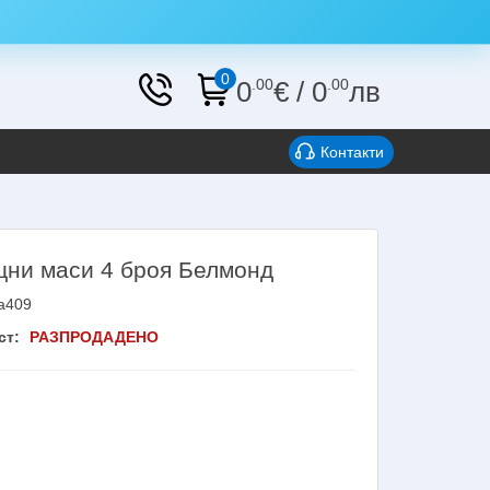
0
0
.00
€
/
0
.00
лв
Контакти
ни маси 4 броя Белмонд
a409
ст:
РАЗПРОДАДЕНО