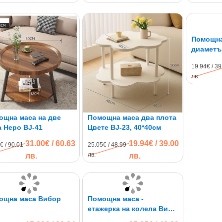
Помощна
диаметъ
19.94€ / 39
лв.
ощна маса на две
Помощна маса два плота
 Неро BJ-41
Цвете BJ-23, 40*40см
31.00€ / 60.63
19.94€ / 39.00
€ / 90.01
25.05€ / 48.99
лв.
лв.
лв.
ощна маса Вибор
Помощна маса -
етажерка на колела Виво
BJ-30