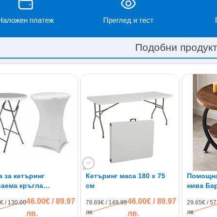
Наложен платеж
Преглед и тест
Подобни продук
 за кетъринг
Кетъринг маса 180 x 75
Помощна
ваема кръгла
см
нива Ба
метър 80см.
46.00€ / 89.97
46.00€ / 89.97
€ / 130.00
76.69€ / 149.99
29.65€ / 57
лв.
лв.
лв.
лв.