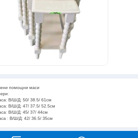
ени помощни маси
ери:
аса: В/Ш/Д: 50/ 38.5/ 61см
аса: В/Ш/Д: 47/ 37.5/ 52.5см
аса: В/Ш/Д: 45/ 37/ 44см
аса : В/Ш/Д: 42/ 36.5/ 35см