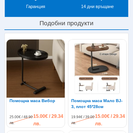
Гаранция
14 дни връщане
Подобни продукти
Помощна маса Вибор
Помощна маса Мало BJ-
3, плот 45*28см
15.00€ / 29.34
15.00€ / 29.34
25.00€ / 48.90
19.94€ / 39.00
лв.
лв.
лв.
лв.