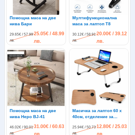
Помощна маса на две
Мултифункционална
нива Бари
маса за лаптоп T8
25.05€ / 48.99
20.00€ / 39.12
29.65€ / 57.99
30.12€ / 58.91
лв.
лв.
лв.
лв.
Помощна маса на две
Масичка за лаптоп 60 х
нива Неро BJ-41
40см, отделение за
таблет и чаша
31.00€ / 60.63
12.80€ / 25.03
46.02€ / 90.01
25.94€ / 50.73
лв.
лв.
лв.
лв.