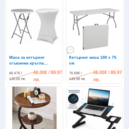
Маса за кетъринг
Кетъринг маса 180 x 75
сгъваема кръгла
см
диаметър 80см.
46.00€ / 89.97
46.00€ / 89.97
66.47€ /
76.69€ /
130.00 лв.
149.99 лв.
лв.
лв.