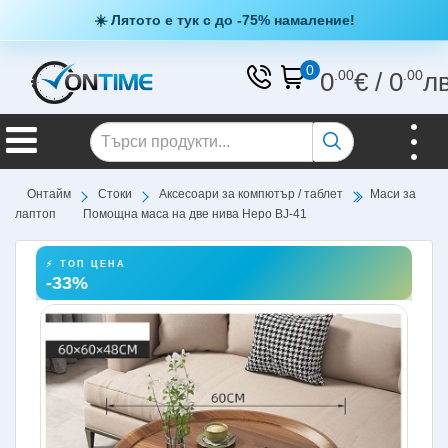
☀️ Лятото е тук с до -75% намаление!
0
0
.00
€
/
0
.00
л
Онтайм
Стоки
Аксесоари за компютър / таблет
Маси за
лаптоп
Помощна маса на две нива Неро BJ-41
⚡ ТОП ЦЕНА
-33%