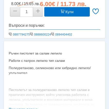
6.00€ / 11.73 лв.
8.00€ / 15.65 лв.
Купи
Въпроси и поръчки:
0887794275
0888600224
0894404402
Ръчен пистолет за салам лепило
Работи с патрон лепило тип салам
Полиуретаново, силиконово или хибридно лепило/
уплътнител
Пистолетът за полиуретаново лепило тип салам е
практичен инструмент, който улеснява работата с
лепила, уплътнители и монтажни материали в мека
опаковка. За разлика от традиционните пистолети за