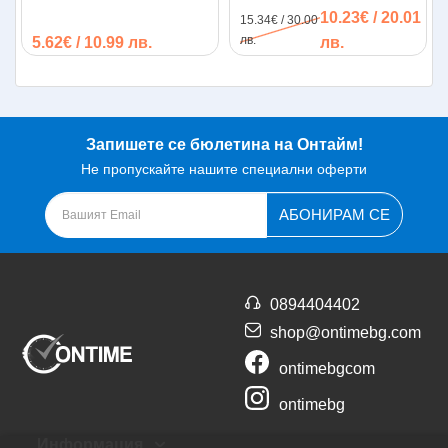
прикрепяне
10.23€ / 20.01
15.34€ / 30.00
лв.
5.62€ / 10.99 лв.
лв.
Запишете се бюлетина на Онтайм!
Не пропускайте нашите специални оферти
АБОНИРАМ СЕ
0894404402
shop@ontimebg.com
ontimebgcom
ontimebg
Информация