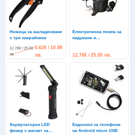
Ножица за ашладисване
Електрическа помпа за
с три накрайника
надуване и
изпускане|220V|12V|
5.62€ / 10.99
12.78€ / 25.00
накрайници
лв.
лв.
12.78€ / 25.00 лв.
Акумулаторен LED
Ендоскоп за телефони
фенер с магнит за
на Android micro USB