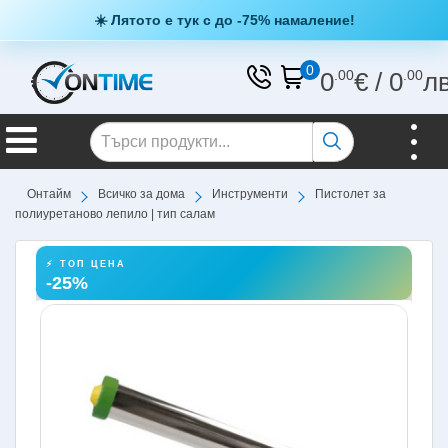
☀️ Лятото е тук с до -75% намаление!
0
0
.00
€
/
0
.00
л
Онтайм
Всичко за дома
Инструменти
Пистолет за
полиуретаново лепило | тип салам
⚡ ТОП ЦЕНА
-25%