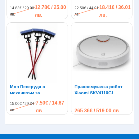
2бр
въртяща глава Spin
12.78€ / 25.00
18.41€ / 36.01
14.83€ / 29.00
22.50€ / 44.01
Scrubber
лв.
лв.
лв.
лв.
Моп Пеперуда с
Прахосмукачка робот
механизъм за
Xiaomi SKV4110GL
изтискване - 3 броя сет
Vacuum-Mop P White,
7.50€ / 14.67
15.00€ / 29.34
130 min работа, Сухо и
лв.
лв.
265.36€ / 519.00 лв.
мокро