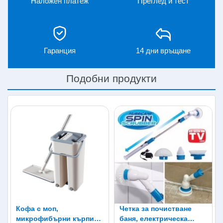
Наложен платеж
Преглед и тест
Гаранция
14 дни връщане
Подобни продукти
Кофа с моп,
Четка за почистване
микрофибърни кърпи
баня, електрическа