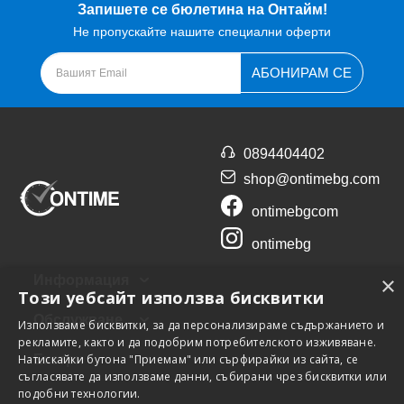
Запишете се бюлетина на Онтайм!
Не пропускайте нашите специални оферти
АБОНИРАМ СЕ
0894404402
shop@ontimebg.com
ontimebgcom
ontimebg
×
Информация
Този уебсайт използва бисквитки
Обслужване
Използваме бисквитки, за да персонализираме съдържанието и
рекламите, както и да подобрим потребителското изживяване.
Натискайки бутона "Приемам" или сърфирайки из сайта, се
Екстри
съгласявате да използваме данни, събирани чрез бисквитки или
подобни технологии.