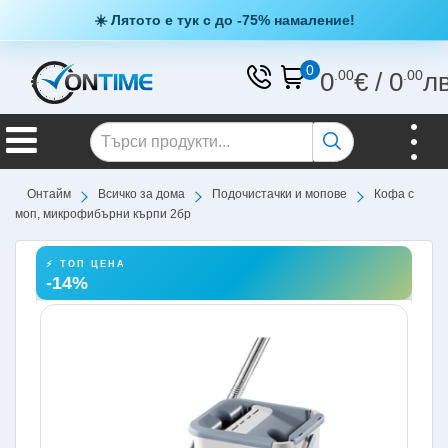
☀️ Лятото е тук с до -75% намаление!
0
0
.00
€
/
0
.00
л
Онтайм
Всичко за дома
Подочистачки и мопове
Кофа с
моп, микрофибърни кърпи 2бр
⚡ ТОП ЦЕНА
-14%