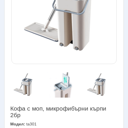
Кофа с моп, микрофибърни кърпи
2бр
Модел:
ta301