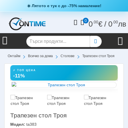
☀️ Лятото е тук с до -75% намаление!
0
0
.00
€
/
0
.00
лв
Онтайм
Всичко за дома
Столове
Трапезен стол Троя
⚡ ТОП ЦЕНА
-11%
Трапезен стол Троя
Модел:
ta383