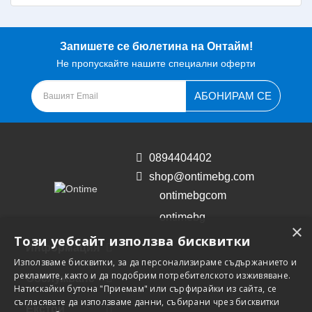
Запишете се бюлетина на Онтайм!
Не пропускайте нашите специални оферти
АБОНИРАМ СЕ
0894404402
shop@ontimebg.com
ontimebgcom
ontimebg
×
Този уебсайт използва бисквитки
Информация
Използваме бисквитки, за да персонализираме съдържанието и
рекламите, както и да подобрим потребителското изживяване.
Обслужване
Натискайки бутона "Приемам" или сърфирайки из сайта, се
съгласявате да използваме данни, събирани чрез бисквитки
Екстри