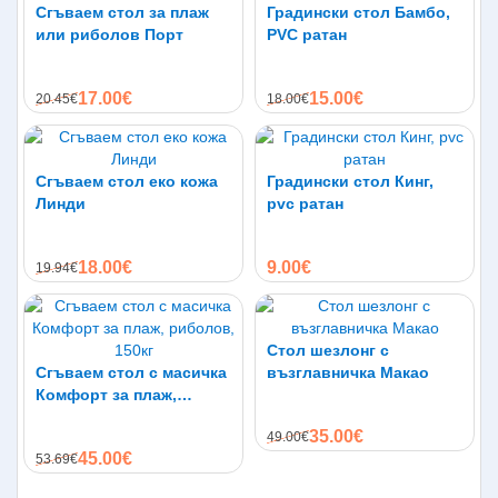
Сгъваем стол за плаж
Градински стол Бамбо,
или риболов Порт
PVC ратан
17.00€
15.00€
20.45€
18.00€
Сгъваем стол еко кожа
Градински стол Кинг,
Линди
pvc ратан
18.00€
9.00€
19.94€
Стол шезлонг с
Сгъваем стол с масичка
възглавничка Макао
Комфорт за плаж,
риболов, 150кг
35.00€
49.00€
45.00€
53.69€