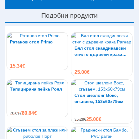
Подобни продукти
Ратанов стол Primo
Бял стол скандинавски
стил с дървени крака
Рагнар
15.34€
25.00€
Тапицирана пейка Роял
Стол шезлонг Вокс,
сгъваем, 153х60х79см
60.84€
76.69€
25.00€
35.28€