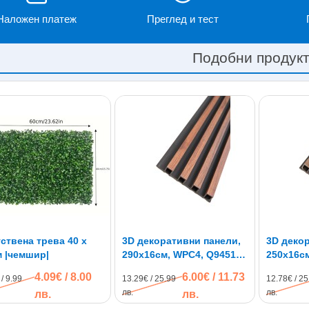
Наложен платеж
Преглед и тест
Подобни продук
ствена трева 40 х
3D декоративни панели,
3D деко
 |чемшир|
290х16см, WPC4, Q9451-
250х16см
01
1A06-Bla
4.09€ / 8.00
6.00€ / 11.73
/ 9.99
13.29€ / 25.99
12.78€ / 25
лв.
лв.
лв.
лв.