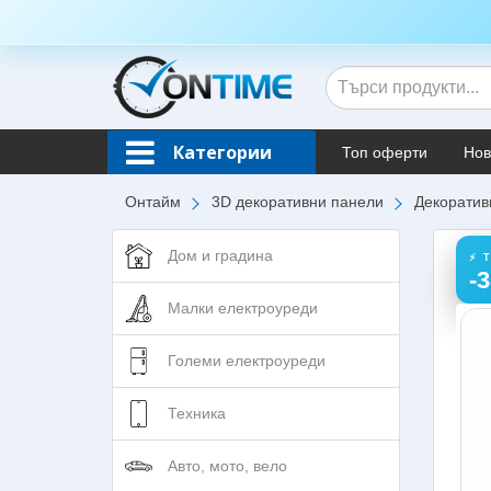
Категории
Топ оферти
Нов
Онтайм
3D декоративни панели
Декоративн
Дом и градина
⚡ 
-
Малки електроуреди
Големи електроуреди
Техника
Авто, мото, вело