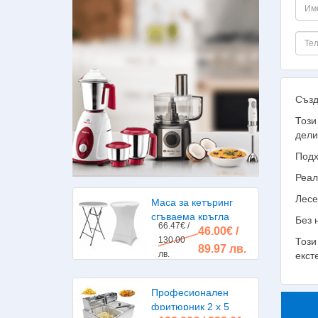
Създ
Този
дели
Подх
Реал
Лесе
Маса за кетъринг
сгъваема кръгла
Без 
66.47€ /
46.00€ /
диаметър 80см.
130.00
Този
89.97 лв.
лв.
екст
Професионален
фритюрник 2 х 5