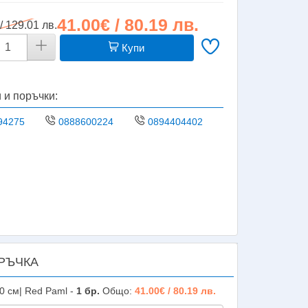
41.00€ / 80.19 лв.
/ 129.01 лв.
Купи
 и поръчки:
94275
0888600224
0894404402
РЪЧКА
0 см| Red Paml -
1
бр.
Общо:
41.00€ / 80.19 лв.