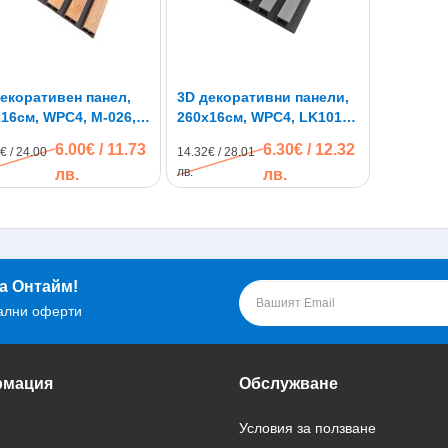
екоративен панел,
3D декоративни панели,
16см, WPC4, M-026,
260х16см, WPC4, LK1018-
урален дъб
Black, сиво с черна
6.00€ / 11.73
6.30€ / 12.32
€ / 24.00
14.32€ / 28.01
основа
лв.
лв.
лв.
а Онтайм!
ални оферти
мация
Обслужване
Условия за ползване