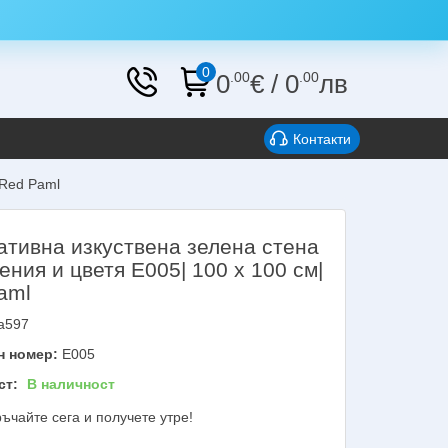
0
0
.00
€
/
0
.00
лв
Контакти
 Red Paml
ативна изкуствена зелена стена
ения и цветя E005| 100 х 100 см|
aml
a597
н номер:
E005
ст:
В наличност
ъчайте сега и получете утре!