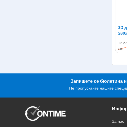
3D д
260х
нат
12.27
лв.
Запишете се бюлетина н
Не пропускайте нашите специ
Инфор
За нас