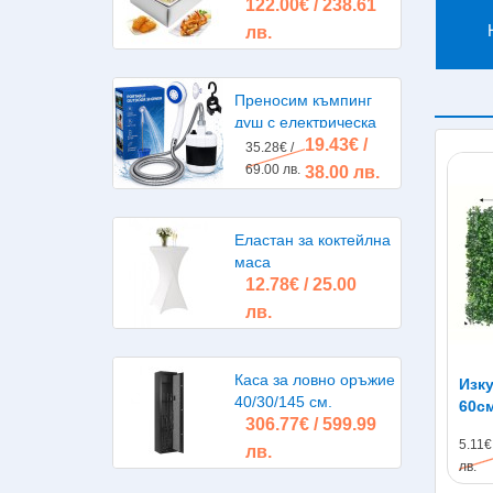
122.00€ / 238.61
литра 2х2500W
лв.
Преносим къмпинг
душ с електрическа
19.43€ /
помпа, акумулаторна
35.28€ /
батерия
69.00 лв.
38.00 лв.
Еластан за коктейлна
маса
12.78€ / 25.00
лв.
Каса за ловно оръжие
Изку
40/30/145 см.
60см
306.77€ / 599.99
5.11€ 
лв.
лв.