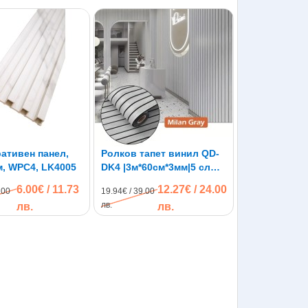
ативен панел,
Ролков тапет винил QD-
м, WPC4, LK4005
DK4 |3м*60см*3мм|5 слоя|
самозалепване
6.00€ / 11.73
12.27€ / 24.00
.00
19.94€ / 39.00
лв.
лв.
лв.