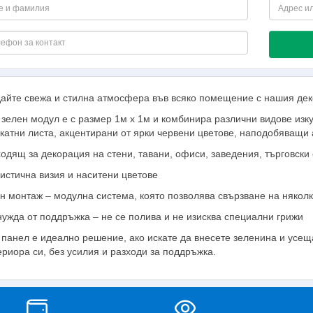
айте свежа и стилна атмосфера във всяко помещение с нашия деко
 зелен модул е с размер 1м х 1м и комбинира различни видове изку
катни листа, акцентирани от ярки червени цветове, наподобяващи 
одящ за декорация на стени, тавани, офиси, заведения, търговски
истична визия и наситени цветове
н монтаж – модулна система, която позволява свързване на някол
нужда от поддръжка – не се полива и не изисква специални грижи
 панел е идеално решение, ако искате да внесете зеленина и усещ
ериора си, без усилия и разходи за поддръжка.