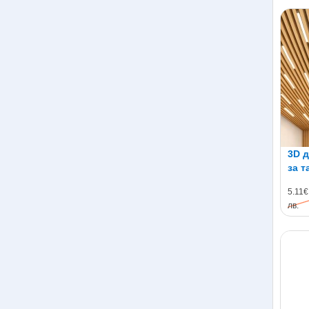
3D 
за т
5.11€ 
лв.