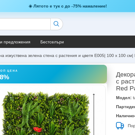
☀️ Лятото е тук с до -75% намаление!
и предложения
Бестселъри
а изкуствена зелена стена с растения и цветя E005| 100 х 100 см|
ТОП ЦЕНА
Декор
38%
с раст
Red P
Модел:
t
Партиде
Налично
Пор