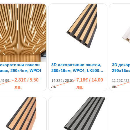
декоративни панели
3D декоративни панели,
3D декор
аван, 290х4см, WPC4
260х16см, WPC4, LK5006,
290х16с
натурален дъб
2.81€ / 5.50
7.16€ / 14.00
/ 9.99
14.32€ / 28.01
11.25€ / 22
лв.
лв.
лв.
лв.