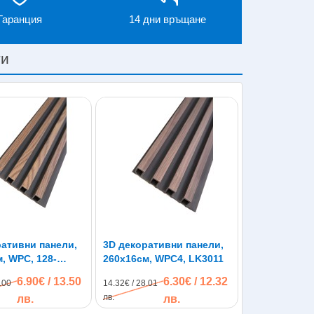
Гаранция
14 дни връщане
ти
ративни панели,
3D декоративни панели,
, WPC, 128-
260х16см, WPC4, LK3011
ck
6.90€ / 13.50
6.30€ / 12.32
.00
14.32€ / 28.01
лв.
лв.
лв.