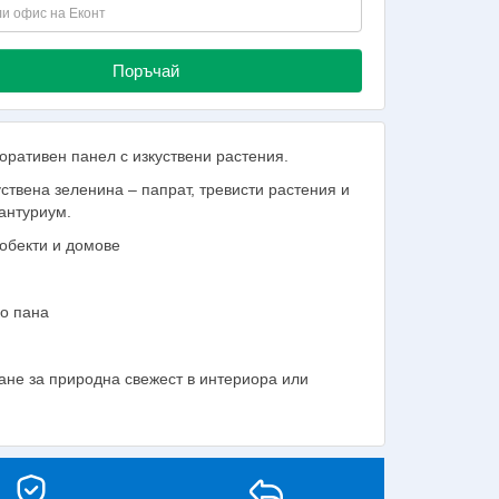
Поръчай
ративен панел с изкуствени растения.
ствена зеленина – папрат, тревисти растения и
антуриум.
 обекти и домове
ко пана
ане за природна свежест в интериора или