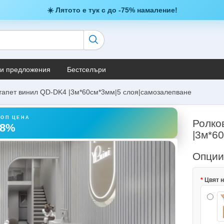
☀️ Лятото е тук с до -75% намаление!
и предложения
Бестселъри
тапет винил QD-DK4 |3м*60см*3мм|5 слоя|самозалепване
ТОП ЦЕНА
Ролко
38%
|3м*6
Опци
Цвят н