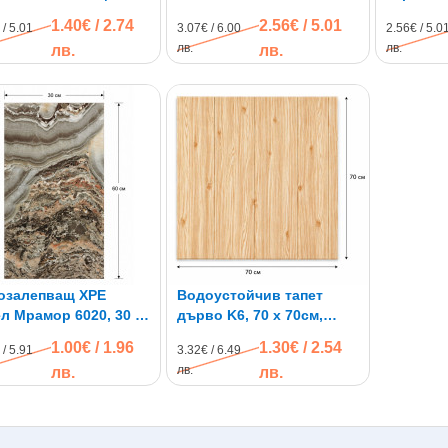
м
водоустойчив
C2, само
1.40€ / 2.74
2.56€ / 5.01
 / 5.01
3.07€ / 6.00
2.56€ / 5.0
77см
лв.
лв.
лв.
лв.
озалепващ XPE
Водоустойчив тапет
л Мрамор 6020, 30 х
дърво K6, 70 х 70см,
м
самозалепващ
1.00€ / 1.96
1.30€ / 2.54
 / 5.91
3.32€ / 6.49
лв.
лв.
лв.