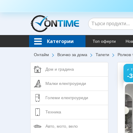
Категории
Топ оферти
Нов
Онтайм
Всичко за дома
Тапети
Ролков 
Дом и градина
⚡ 
-
Малки електроуреди
Големи електроуреди
Техника
Авто, мото, вело