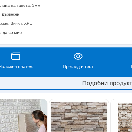
лина на тапета: 3мм
: Дървесен
риал: Винил, XPE
 да се мие
Наложен платеж
Преглед и тест
Подобни продук