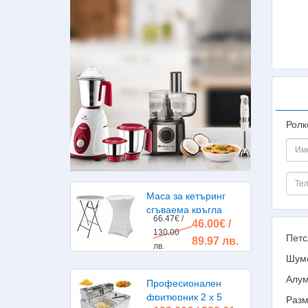
Ролк
Маса за кетъринг
сгъваема кръгла
66.47€ /
46.00€ /
диаметър 80см.
130.00
Петс
89.97 лв.
лв.
Шумо
Алум
Професионален
фритюрник 2 х 5
Разм