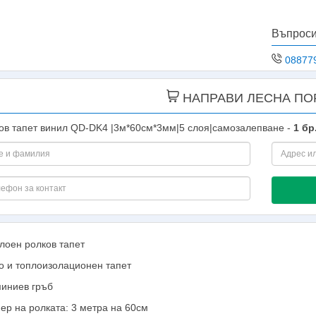
Въпроси
08877
НАПРАВИ ЛЕСНА ПО
ов тапет винил QD-DK4 |3м*60см*3мм|5 слоя|самозалепване -
1
бр
лоен ролков тапет
 и топлоизолационен тапет
иниев гръб
ер на ролката: 3 метра на 60см