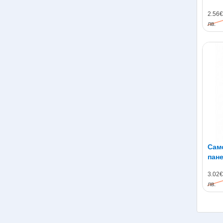
77с
2.56€
лв.
Сам
пане
60с
3.02€
лв.