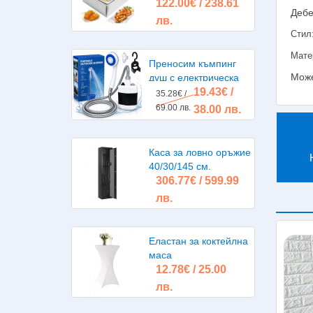
122.00€ / 238.61
литра 2х2500W
Дебе
лв.
Стил
Мате
Преносим къмпинг
Може
душ с електрическа
19.43€ /
помпа, акумулаторна
35.28€ /
батерия
69.00 лв.
38.00 лв.
Каса за ловно оръжие
40/30/145 см.
306.77€ / 599.99
лв.
Еластан за коктейлна
маса
12.78€ / 25.00
лв.