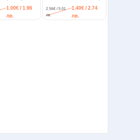
залепващи, 70 х
1.00€ / 1.96
1.40€ / 2.74
1
2.56€ / 5.01
лв.
лв.
лв.