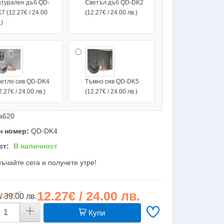
турален дъб QD-
Светъл дъб QD-DK2
7 (12.27€ / 24.00
(12.27€ / 24.00 лв.)
.)
етло сив QD-DK4
Тъмно сив QD-DK5
2.27€ / 24.00 лв.)
(12.27€ / 24.00 лв.)
a620
н номер:
QD-DK4
ст:
В наличност
ъчайте сега и получете утре!
12.27€ / 24.00 лв.
/ 39.00 лв.
Купи