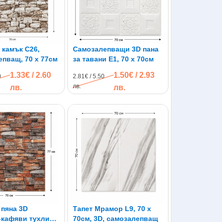
 камък C26,
Самозалепващи 3D пана
епващ, 70 х 77см
за тавани E1, 70 х 70см
1.33€ / 2.60
1.50€ / 2.93
0
2.81€ / 5.50
лв.
лв.
лв.
 пяна 3D
Тапет Мрамор L9, 70 х
-кафяви тухли
70см, 3D, самозалепващ