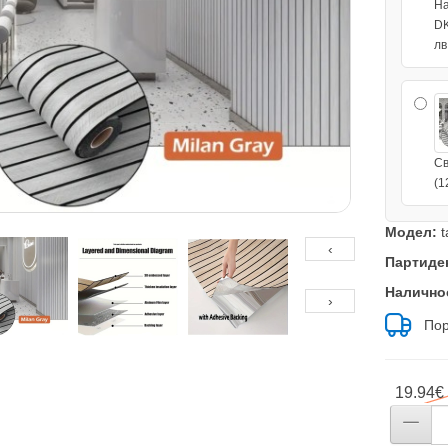
На
DK
лв
Св
(1
Модел:
t
‹
Партиде
Налично
›
Пор
19.94€ 