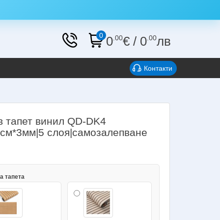
0
0
.00
€
/
0
.00
лв
Контакти
в тапет винил QD-DK4
0см*3мм|5 слоя|самозалепване
и
а тапета