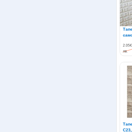
Тапе
само
70см
2.05€
лв.
Тапе
C23,