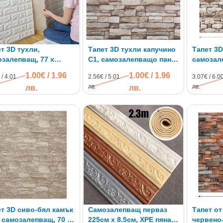
т 3D тухли,
Тапет 3D тухли капучино
Тапет 3D
залепващ, 77 х
C1, самозалепващo пано,
самозал
, бял цвят
70 х 77см
1.00€ / 1.96
1.00€ / 1.96
 / 4.01
2.56€ / 5.01
3.07€ / 6.0
лв.
лв.
лв.
лв.
т 3D сиво-бял камък
Самозалепващ перваз
Тапет от
 самозалепващ, 70 х
225см х 8.5см, XPE пяна,
червено