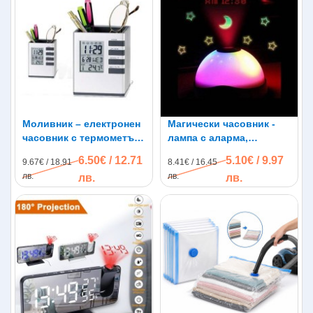
Показва час, дата и температура
Проектира звездно небе
Мека светлина
Може да се ползва като нощна лампа
Опция за будилник
Възможност за отлагане на будилника
Възпроизвежда различни звуци
Характеристики:
Моливник – електронен
Магически часовник -
часовник с термометър
лампа с аларма,
Захранване 3 х ААА батерии (купуват се
и будилник
проектиращ звезди и
допълнително)
6.50€ / 12.71
5.10€ / 9.97
9.67€ / 18.91
8.41€ / 16.45
час
Размери 11/10.5/9 см
лв.
лв.
лв.
лв.
Комплектът съдържа:
1 x Прожекционен часовник с календар