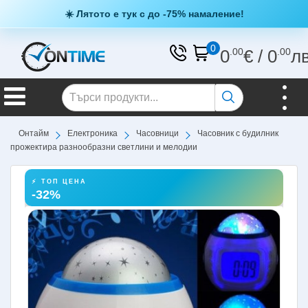
☀️ Лятото е тук с до -75% намаление!
0
0
.00
€
/
0
.00
л
Онтайм
Електроника
Часовници
Часовник с будилник
прожектира разнообразни светлини и мелодии
⚡ ТОП ЦЕНА
-32%