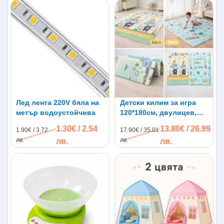
Лед лента 220V бяла на
Детски килим за игра
метър водоустойчива
120*180см, двулицев,
термоизолиращ, XPE
1.30€ / 2.54
13.80€ / 26.99
1.90€ / 3.72
17.90€ / 35.01
пяна
лв.
лв.
лв.
лв.