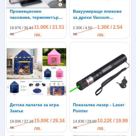
Прожекционен
Вакуумиращи пликове
часовник, термометър,
за дрехи Vacuum
аларма
Compressed Bag
11.00€ / 21.51
1.30€ / 2.54
18.87€ / 36.91
2.30€ / 4.50
лв.
лв.
лв.
лв.
Детска палатка за игра
Показалка лазер - Laser
Замък
Pointer
15.00€ / 29.34
10.22€ / 19.99
19.00€ / 37.16
14.83€ / 29.00
лв.
лв.
лв.
лв.