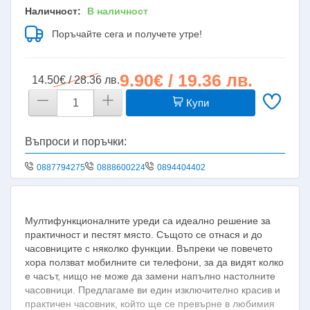
Наличност:
В наличност
Поръчайте сега и получете утре!
9.90€ / 19.36 лв.
14.50€ / 28.36 лв.
Купи
Въпроси и поръчки:
0887794275
0888600224
0894404402
Мултифункционалните уреди са идеално решение за
практичност и пестят място. Същото се отнася и до
часовниците с няколко функции. Въпреки че повечето
хора ползват мобилните си телефони, за да видят колко
е часът, нищо не може да замени напълно настолните
часовници. Предлагаме ви един изключително красив и
практичен часовник, който ще се превърне в любимия