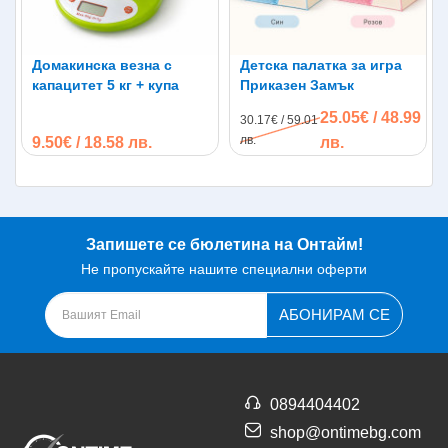
Домакинска везна с
Детска палатка за игра
капацитет 5 кг + купа
Приказен Замък
25.05€ / 48.99
30.17€ / 59.01
лв.
9.50€ / 18.58 лв.
лв.
Запишете се бюлетина на Онтайм!
Не пропускайте нашите специални оферти
АБОНИРАМ СЕ
0894404402
shop@ontimebg.com