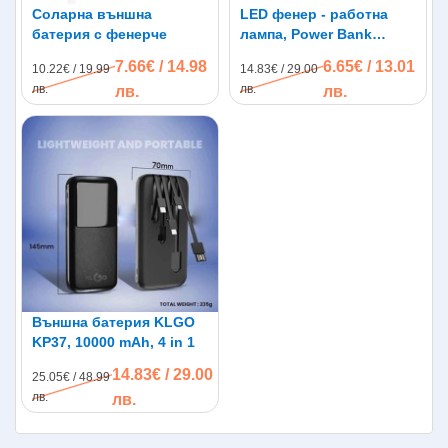
Соларна външна
LED фенер - работна
батерия с фенерче
лампа, Power Bank
зарядно, кука,
7.66€ / 14.98
6.65€ / 13.01
10.22€ / 19.99
14.83€ / 29.00
водоустойчив корпус
лв.
лв.
лв.
лв.
Външна батерия KLGO
KP37, 10000 mAh, 4 in 1
14.83€ / 29.00
25.05€ / 48.99
лв.
лв.