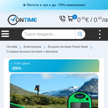
☀️ Лятото е тук с до -75% намаление!
0
0
.00
€
/
0
.00
л
Онтайм
Електроника
Външни батерии Power Bank
Соларна външна батерия с фенерче
⚡ ТОП ЦЕНА
-25%