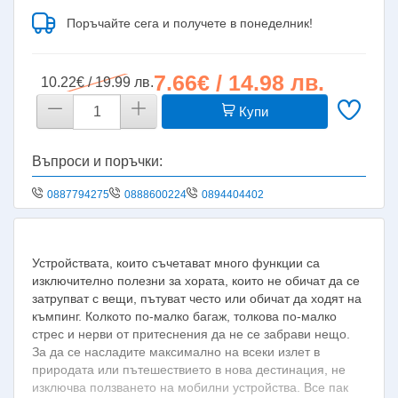
Поръчайте сега и получете в понеделник!
7.66€ / 14.98 лв.
10.22€ / 19.99 лв.
Купи
Въпроси и поръчки:
0887794275
0888600224
0894404402
Устройствата, които съчетават много функции са
изключително полезни за хората, които не обичат да се
затрупват с вещи, пътуват често или обичат да ходят на
къмпинг. Колкото по-малко багаж, толкова по-малко
стрес и нерви от притеснения да не се забрави нещо.
За да се насладите максимално на всеки излет в
природата или пътешествието в нова дестинация, не
изключва ползването на мобилни устройства. Все пак