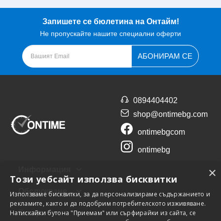
Запишете се бюлетина на Онтайм!
Не пропускайте нашите специални оферти
АБОНИРАМ СЕ
0894404402
shop@ontimebg.com
ontimebgcom
ontimebg
×
Информация
Този уебсайт използва бисквитки
Обслужване
Използваме бисквитки, за да персонализираме съдържанието и
рекламите, както и да подобрим потребителското изживяване.
Натискайки бутона "Приемам" или сърфирайки из сайта, се
Екстри