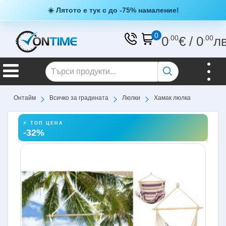
☀️ Лятото е тук с до -75% намаление!
0
0
.00
€
/
0
.00
л
Онтайм
Всичко за градината
Люлки
Хамак люлка
⚡ ТОП ЦЕНА
-32%