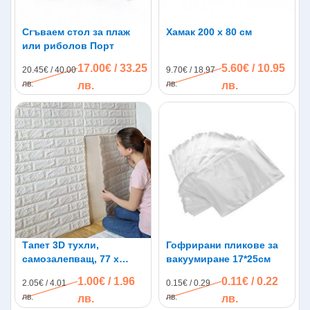
Сгъваем стол за плаж
Хамак 200 х 80 см
или риболов Порт
17.00€ / 33.25
5.60€ / 10.95
20.45€ / 40.00
9.70€ / 18.97
лв.
лв.
лв.
лв.
Тапет 3D тухли,
Гофрирани пликове за
самозалепващ, 77 х
вакуумиране 17*25см
70см, бял цвят
1.00€ / 1.96
0.11€ / 0.22
2.05€ / 4.01
0.15€ / 0.29
лв.
лв.
лв.
лв.