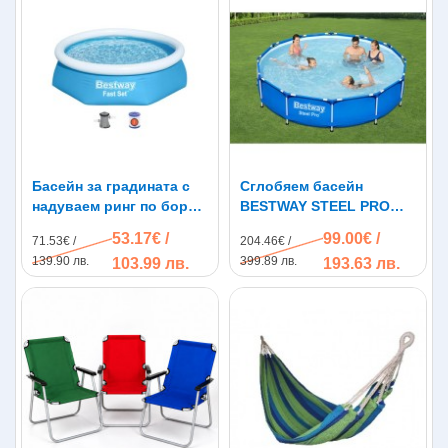
за градината
.
Басейн за градината с
Сглобяем басейн
надуваем ринг по бордa
BESTWAY STEEL PRO
2.44 x 0.61метра Bestway
56681, 366*76см,
53.17€ /
99.00€ /
71.53€ /
204.46€ /
57450, филтърна помпа
филтърна помпа
139.90 лв.
399.89 лв.
103.99 лв.
193.63 лв.