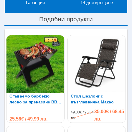
Гаранция
14 дни връщане
земята той е по-сигурен от най-удобния и скъп
надуваем матрак. Децата Ви ще могат весело да се
полюшват и играят на него, докато приготвяте барбекю
Подобни продукти
сред природата или в двора!
Предимства:
Подходящ за деца и възрастни
Лесен за монтиране
Здрав и устойчив
Удобен
Стол, хамак и люлка в един продукт
Идеален за релакс сред природата
Характеристики:
Размер: 100см.
Сгъваемо барбекю
Стол шезлонг с
Допустимо тегло: 120кг.
лесно за пренасяне BBQ
възглавничка Макао
Материал: Памук
Quick
35.00€ / 68.45
49.00€ / 95.84
Усукани, здрави въжета
лв.
25.56€ / 49.99 лв.
лв.
Цвят: Синьо-зелени ивици
При нас ще откриете висококачествени и изгодни
люлки