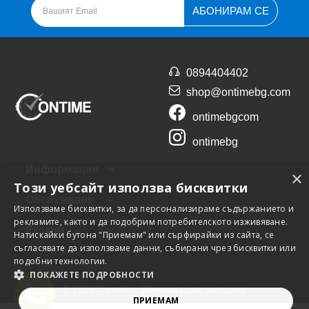
АБОНИРАМ СЕ
0894404402
shop@ontimebg.com
ontimebgcom
ontimebg
Информация
×
Този уебсайт използва бисквитки
Обслужване
Използваме бисквитки, за да персонализираме съдържанието и
рекламите, както и да подобрим потребителското изживяване.
Екстри
Натискайки бутона "Приемам" или сърфирайки из сайта, се
съгласявате да използваме данни, събирани чрез бисквитки или
подобни технологии.
ПОКАЖЕТЕ ПОДРОБНОСТИ
© 2026 Онтайм - Всички права запазени
ПРИЕМАМ