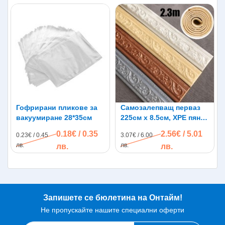
Гофрирани пликове за
Самозалепващ перваз
вакуумиране 28*35см
225см х 8.5см, XPE пяна,
водоустойчив
0.18€ / 0.35
2.56€ / 5.01
0.23€ / 0.45
3.07€ / 6.00
лв.
лв.
лв.
лв.
Запишете се бюлетина на Онтайм!
Не пропускайте нашите специални оферти