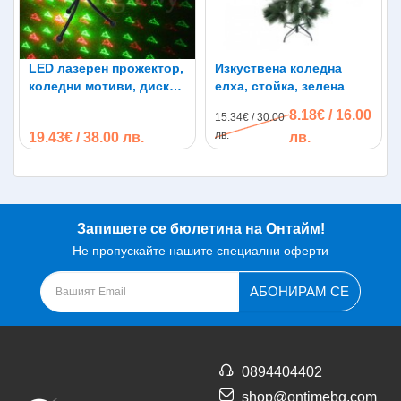
LED лазерен прожектор,
Изкуствена коледна
коледни мотиви, диско
елха, стойка, зелена
ефекти
8.18€ / 16.00
15.34€ / 30.00
лв.
19.43€ / 38.00 лв.
лв.
Запишете се бюлетина на Онтайм!
Не пропускайте нашите специални оферти
АБОНИРАМ СЕ
0894404402
shop@ontimebg.com