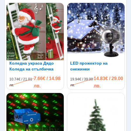
Коледна украса Дядо
LED прожектор на
Коледа на стълбичка
снежинки
7.66€ / 14.98
14.83€ / 29.00
10.74€ / 21.01
19.94€ / 39.00
лв.
лв.
лв.
лв.