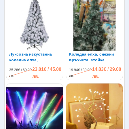
Луксозна изкуствена
Коледна елха, снежни
коледна елха,
връхчета, стойка
заснежена, стойка
23.01€ / 45.00
14.83€ / 29.00
35.28€ / 69.00
19.94€ / 39.00
лв.
лв.
лв.
лв.