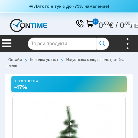
☀️ Лятото е тук с до -75% намаление!
0
0
.00
€
/
0
.00
л
Онтайм
Коледна украса
Изкуствена коледна елха, стойка,
зелена
⚡ ТОП ЦЕНА
-47%