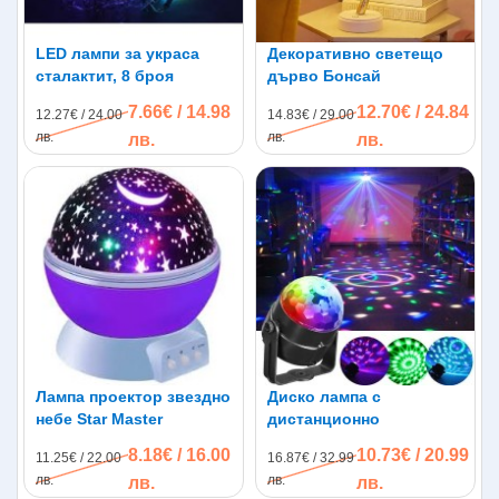
LED лампи за украса
Декоративно светещо
сталактит, 8 броя
дърво Бонсай
7.66€ / 14.98
12.70€ / 24.84
12.27€ / 24.00
14.83€ / 29.00
лв.
лв.
лв.
лв.
Лампа проектор звездно
Диско лампа с
небе Star Master
дистанционно
8.18€ / 16.00
10.73€ / 20.99
11.25€ / 22.00
16.87€ / 32.99
лв.
лв.
лв.
лв.