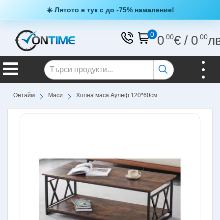
☀️ Лятото е тук с до -75% намаление!
0
0
.00
€
/
0
.00
л
Онтайм
Маси
Холна маса Аулеф 120*60см