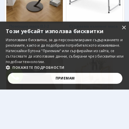
×
Помощна маса BJ-2
Сгъваема къмпинг маса
Този уебсайт използва бисквитки
|40см диаметър|60см
120 х 60 см.
височина
Използваме бисквитки, за да персонализираме съдържанието и
14.00€ / 27.38
19.94€ / 39.00
рекламите, както и да подобрим потребителското изживяване.
лв.
лв.
30.00€ / 58.67 лв.
Натискайки бутона "Приемам" или сърфирайки из сайта, се
съгласявате да използваме данни, събирани чрез бисквитки или
подобни технологии.
ПОКАЖЕТЕ ПОДРОБНОСТИ
ПРИЕМАМ
СТРОГО НЕОБХОДИМО
ЕФЕКТИВНОСТ
ТАРГЕТИРАНЕ
ФУНКЦИОНАЛНОСТ
Помощна маса Вибор
Помощна маса -
етажерка на колела
Строго необходимо
Ефективност
Таргетиране
Виво BJ-30