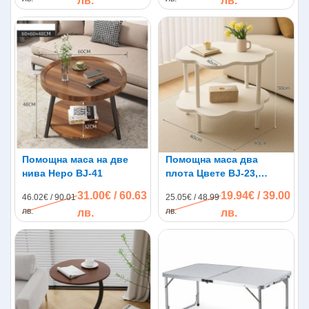
лв.
лв.
Помощна маса на две
Помощна маса два
нива Неро BJ-41
плота Цвете BJ-23,
40*40см
31.00€ / 60.63
19.94€ / 39.00
46.02€ / 90.01
25.05€ / 48.99
лв.
лв.
лв.
лв.