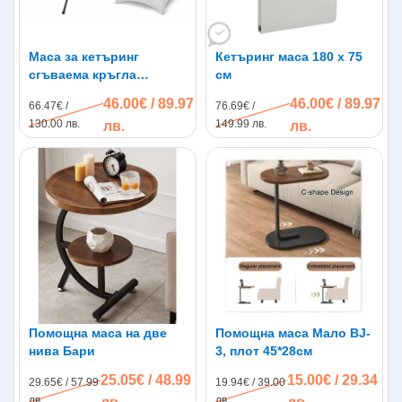
Маса за кетъринг
Кетъринг маса 180 x 75
сгъваема кръгла
см
диаметър 80см.
46.00€ / 89.97
46.00€ / 89.97
66.47€ /
76.69€ /
130.00 лв.
149.99 лв.
лв.
лв.
Помощна маса на две
Помощна маса Мало BJ-
нива Бари
3, плот 45*28см
25.05€ / 48.99
15.00€ / 29.34
29.65€ / 57.99
19.94€ / 39.00
лв.
лв.