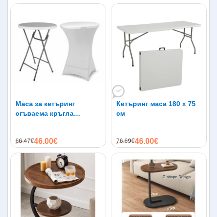
Маса за кетъринг
Кетъринг маса 180 x 75
сгъваема кръгла
см
диаметър 80см.
46.00€
46.00€
66.47€
76.69€