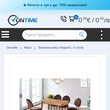
☀️ Лятото е тук с до -75% намаление!
0
0
.00
€
/
0
.00
л
Онтайм
Маси
Трапезна маса Hispanic, 4 стола