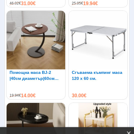
31.00€
19.94€
46.02€
25.05€
Помощна маса BJ-2
Сгъваема къмпинг маса
|40см диаметър|60см
120 х 60 см.
височина
14.00€
30.00€
19.94€
×