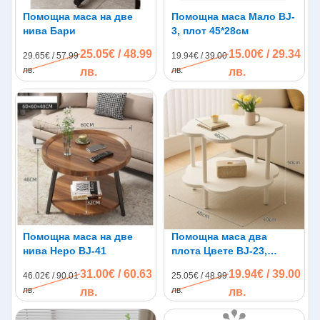
Помощна маса на две
Помощна маса Мало BJ-
нива Бари
3, плот 45*28см
25.05€ / 48.99
15.00€ / 29.34
29.65€ / 57.99
19.94€ / 39.00
лв.
лв.
лв.
лв.
Помощна маса на две
Помощна маса два
нива Неро BJ-41
плота Цвете BJ-23,
40*40см
31.00€ / 60.63
19.94€ / 39.00
46.02€ / 90.01
25.05€ / 48.99
лв.
лв.
лв.
лв.