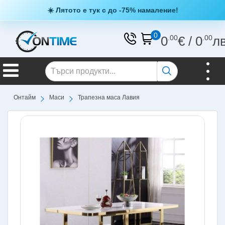
☀️ Лятото е тук с до -75% намаление!
0
0
.00
€
/
0
.00
л
Онтайм
Маси
Трапезна маса Лавия