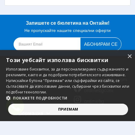
Запишете се бюлетина на Онтайм!
Не пропускайте нашите специални оферти
АБОНИРАМ СЕ
×
Този уебсайт използва бисквитки
Използваме бисквитки, за да персонализираме съдържанието и
0894404402
рекламите, както и да подобрим потребителското изживяване.
shop@ontimebg.com
Натискайки бутона "Приемам" или сърфирайки из сайта, се
съгласявате да използваме данни, събирани чрез бисквитки или
ontimebgcom
подобни технологии.
ПОКАЖЕТЕ ПОДРОБНОСТИ
ontimebg
ПРИЕМАМ
Информация
СТРОГО НЕОБХОДИМО
ЕФЕКТИВНОСТ
Обслужване
ТАРГЕТИРАНЕ
ФУНКЦИОНАЛНОСТ