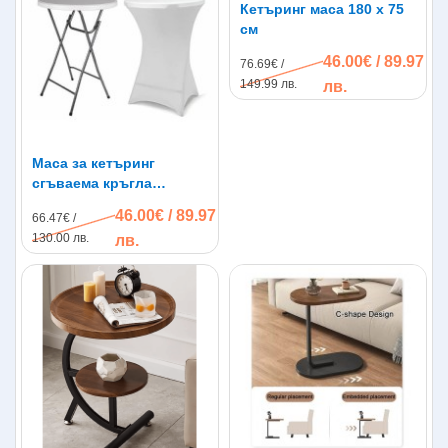
Кетъринг маса 180 x 75
см
46.00€ / 89.97
76.69€ /
149.99 лв.
лв.
Маса за кетъринг
сгъваема кръгла
диаметър 80см.
46.00€ / 89.97
66.47€ /
130.00 лв.
лв.