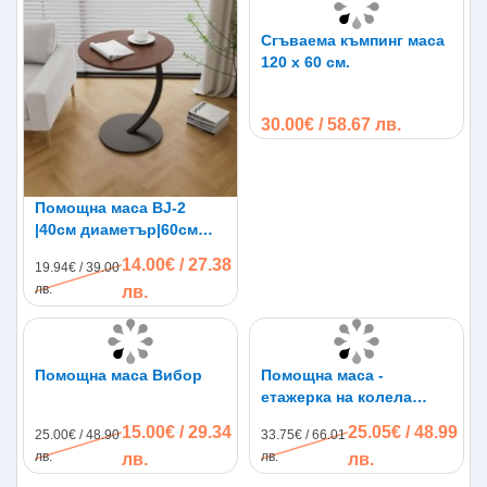
Сгъваема къмпинг маса
120 х 60 см.
30.00€ / 58.67 лв.
Помощна маса BJ-2
|40см диаметър|60см
височина
14.00€ / 27.38
19.94€ / 39.00
лв.
лв.
Помощна маса Вибор
Помощна маса -
етажерка на колела
Виво BJ-30
15.00€ / 29.34
25.05€ / 48.99
25.00€ / 48.90
33.75€ / 66.01
лв.
лв.
лв.
лв.