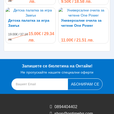
лв.
лв.
9.50€ / 18.58 лв.
Детска палатка за игра
Универсални очила за
Замък
четене One Power
15.00€ / 29.34
19.00€ / 37.16
лв.
лв.
11.00€ / 21.51 лв.
Запишете се бюлетина на Онтайм!
Не пропускайте нашите специални оферти
АБОНИРАМ СЕ
0894404402
shop@ontimebg.com