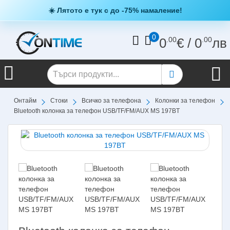
☀️ Лятото е тук с до -75% намаление!
0
0
.00
€
/
0
.00
лв
Онтайм
Стоки
Всичко за телефона
Колонки за телефон
Bluetooth колонка за телефон USB/TF/FM/AUX MS 197BT