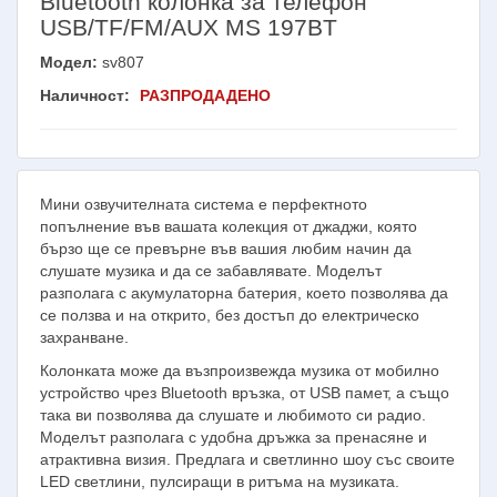
Bluetooth колонка за телефон
USB/TF/FM/AUX MS 197BT
Модел:
sv807
Наличност:
РАЗПРОДАДЕНО
Мини озвучителната система е перфектното
попълнение във вашата колекция от джаджи, която
бързо ще се превърне във вашия любим начин да
слушате музика и да се забавлявате. Моделът
разполага с акумулаторна батерия, което позволява да
се ползва и на открито, без достъп до електрическо
захранване.
Колонката може да възпроизвежда музика от мобилно
устройство чрез Bluetooth връзка, от USB памет, а също
така ви позволява да слушате и любимото си радио.
Моделът разполага с удобна дръжка за пренасяне и
атрактивна визия. Предлага и светлинно шоу със своите
LED светлини, пулсиращи в ритъма на музиката.