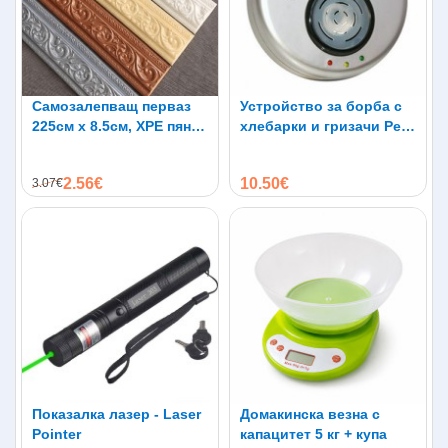
Самозалепващ перваз
Устройство за борба с
225см х 8.5см, XPE пяна,
хлебарки и гризачи Pest
водоустойчив
Reject Pro до 300кв.м
2.56€
10.50€
3.07€
Показалка лазер - Laser
Домакинска везна с
Pointer
капацитет 5 кг + купа