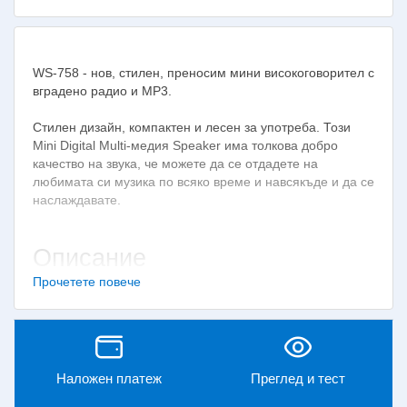
WS-758 - нов, стилен, преносим мини високоговорител с
вградено радио и МР3.
Стилен дизайн, компактен и лесен за употреба. Този
Mini Digital Multi-медия Speaker има толкова добро
качество на звука, че можете да се отдадете на
любимата си музика по всяко време и навсякъде и да се
наслаждавате.
Описание
Прочетете повече
Портативен мини цифров говорител.
Популярен и стилен дизайн.
Компактен и лесен за употреба.
Доброто качество на звука ви позволява да се
отдадете на любимата си музика.
Наложен платеж
Преглед и тест
Можете да слушате FM радио, МР3/WMA от микро
SD карта или от Flash памет.