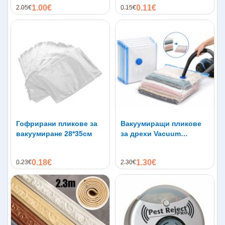
Материал на корпуса: алуминиева сплав
1.00€
0.11€
2.05€
0.15€
Тегло
: 200 гр. с опаковката, нето – 170 гр.
Цвят
: Черен, Сребрист, Червен, Син
Комплектът съдържа:
1 х Digital Speaker
1 х USB и аудио кабел
Гофрирани пликове за
Вакуумиращи пликове
вакуумиране 28*35см
за дрехи Vacuum
Compressed Bag
0.18€
1.30€
0.23€
2.30€