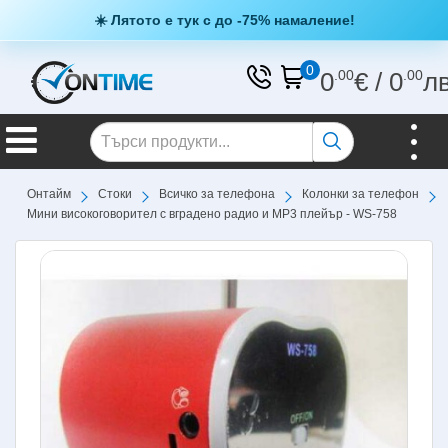
☀️ Лятото е тук с до -75% намаление!
0
0
.00
€
/
0
.00
л
Онтайм
Стоки
Всичко за телефона
Колонки за телефон
Мини високоговорител с вградено радио и МР3 плейър - WS-758