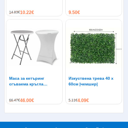
10.22€
9.50€
14.83€
Маса за кетъринг
Изкуствена трева 40 х
сгъваема кръгла
60см |чемшир|
диаметър 80см.
46.00€
4.09€
66.47€
5.11€