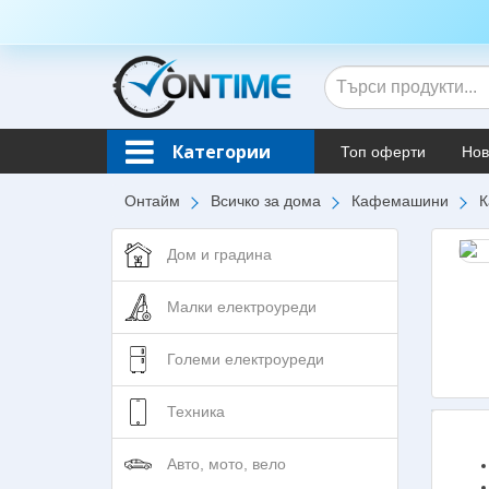
Категории
Топ оферти
Нов
Онтайм
Всичко за дома
Кафемашини
К
Дом и градина
Малки електроуреди
Големи електроуреди
Техника
Авто, мото, вело