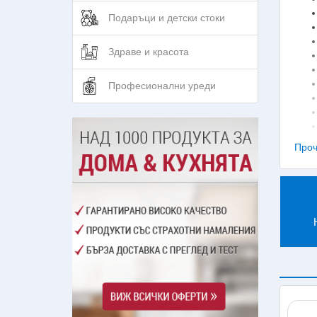
Подаръци и детски стоки
Здраве и красота
Професионални уреди
Проч
Кафе
усло
пълн
По
Резе
почи
алум