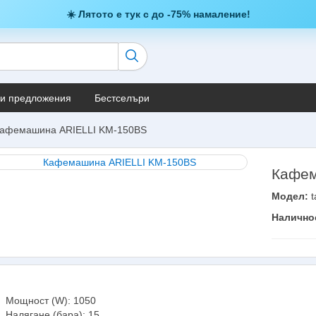
☀️ Лятото е тук с до -75% намаление!
и предложения
Бестселъри
афемашина ARIELLI KM-150BS
Кафем
Модел:
t
Налично
Мощност (W): 1050
Налягане (бара): 15