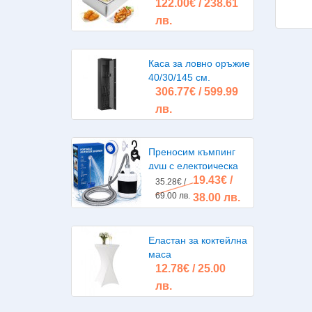
122.00€ / 238.61
литра 2х2500W
лв.
Каса за ловно оръжие
40/30/145 см.
306.77€ / 599.99
лв.
Преносим къмпинг
душ с електрическа
19.43€ /
помпа, акумулаторна
35.28€ /
батерия
69.00 лв.
38.00 лв.
Еластан за коктейлна
маса
12.78€ / 25.00
лв.