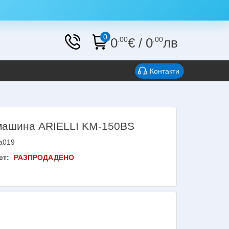
0
0
.00
€
/
0
.00
лв
Контакти
ашина ARIELLI KM-150BS
a019
ст:
РАЗПРОДАДЕНО