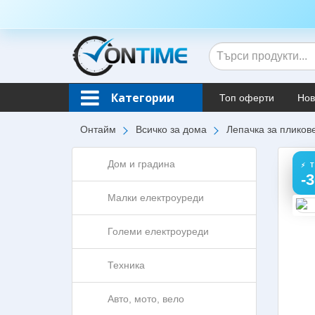
Категории
Топ оферти
Нов
Онтайм
Всичко за дома
Лепачка за пликов
Дом и градина
⚡ 
-
Малки електроуреди
Големи електроуреди
Техника
Авто, мото, вело