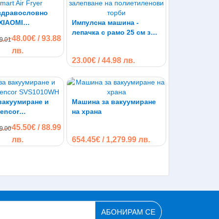
 здравословно
0 W, която осигурява бързо и ефективно
 XIAOMI
Импулсна машина -
оддържа ниска консумация на електричество.
U Mi Smart Air
лепачка с рамо 25 см за
 запечатване, предотвратявайки прегряване и
48.00€ / 93.88
59.01
залепване на
.
лв.
полиетиленови торби
налични опции за самостоятелно запечатване
23.00€ / 44.98 лв.
сухи, така и за влажни продукти. Компактният и
хненски шкаф или върху плот, без да заема
 в модерна кухня.
ресетваем термопредпазител повишават
вакуумиране и
Машина за вакуумиране
деален избор за всеки, който цени свежестта и
Sencor
на храна
0WH
45.50€ / 88.99
39.00
лв.
654.45€ / 1,279.99 лв.
АБОНИРАМ СЕ