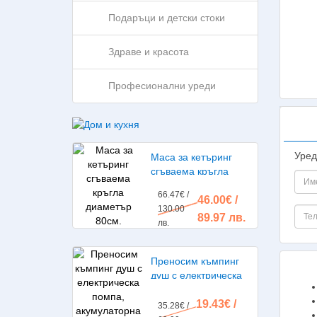
Подаръци и детски стоки
Здраве и красота
Професионални уреди
Уред
Маса за кетъринг
сгъваема кръгла
диаметър 80см.
66.47€ /
46.00€ /
130.00
89.97 лв.
лв.
Преносим къмпинг
душ с електрическа
помпа, акумулаторна
19.43€ /
батерия
35.28€ /