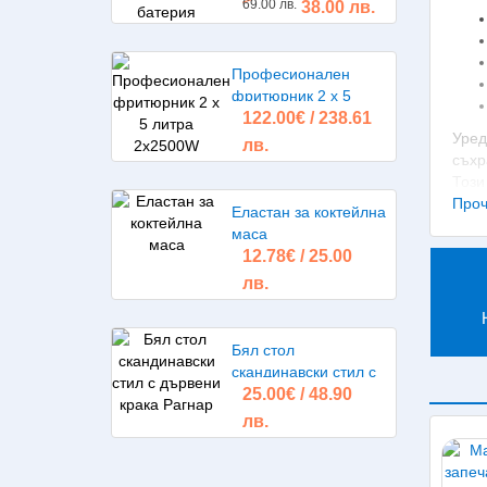
69.00 лв.
38.00 лв.
Професионален
фритюрник 2 х 5
122.00€ / 238.61
литра 2х2500W
Уред
лв.
съхр
Този
пред
Проч
Еластан за коктейлна
маса
С 
12.78€ / 25.00
лв.
Чрез
осно
хлад
Бял стол
начи
скандинавски стил с
В пр
25.00€ / 48.90
дървени крака Рагнар
подп
лв.
каче
Ди