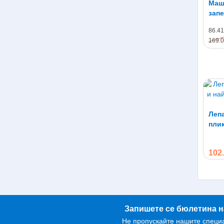
Маш
запе
Ваку
VS1
ваку
86.41
Вгра
169.0
осиг
Сенз
или 
елег
мног
Допъ
безо
Лепа
каче
плик
500
102.
Запишете се бюлетина н
Не пропускайте нашите специ