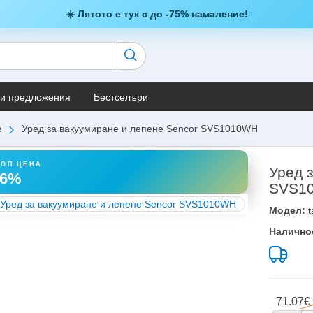
☀️ Лятото е тук с до -75% намаление!
и предложения
Бестселъри
е
Уред за вакуумиране и лепене Sencor SVS1010WH
ТОП ЦЕНА
Уред 
36%
SVS1
Модел:
t
Налично
71.07€ 