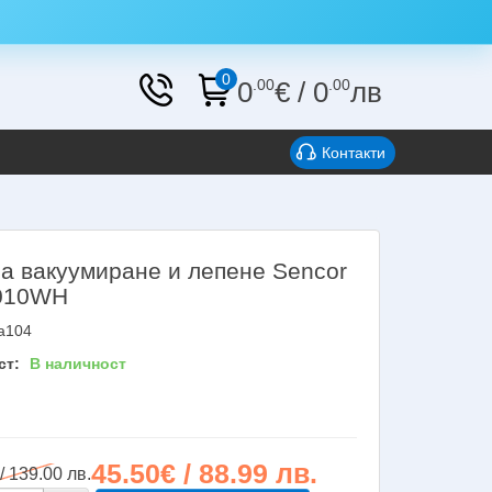
0
0
.00
€
/
0
.00
лв
Контакти
за вакуумиране и лепене Sencor
010WH
a104
ст:
В наличност
45.50€ / 88.99 лв.
/ 139.00 лв.