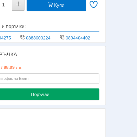
Купи
 и поръчки:
94275
0888600224
0894404402
РЪЧКА
 / 88.99 лв.
Поръчай