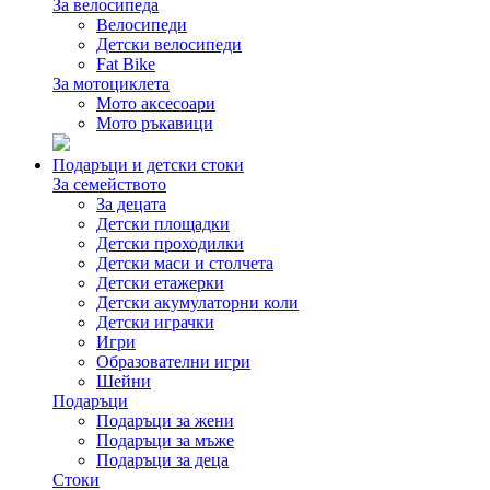
За велосипеда
Велосипеди
Детски велосипеди
Fat Bike
За мотоциклета
Мото аксесоари
Мото ръкавици
Подаръци и детски стоки
За семейството
За децата
Детски площадки
Детски проходилки
Детски маси и столчета
Детски етажерки
Детски акумулаторни коли
Детски играчки
Игри
Образователни игри
Шейни
Подаръци
Подаръци за жени
Подаръци за мъже
Подаръци за деца
Стоки