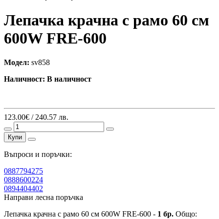
Лепачка крачна с рамо 60 см
600W FRE-600
Модел:
sv858
Наличност:
В наличност
123.00€ / 240.57 лв.
Купи
Въпроси и поръчки:
0887794275
0888600224
0894404402
Направи лесна поръчка
Лепачка крачна с рамо 60 см 600W FRE-600 -
1
бр.
Общо: