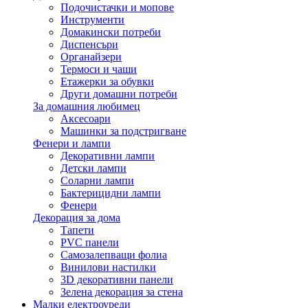
Подочистачки и мопове
Инструменти
Домакински потреби
Диспенсъри
Органайзери
Термоси и чаши
Етажерки за обувки
Други домашни потреби
За домашния любимец
Аксесоари
Машинки за подстригване
Фенери и лампи
Декоративни лампи
Детски лампи
Соларни лампи
Бактерицидни лампи
Фенери
Декорация за дома
Тапети
PVC панели
Самозалепващи фолиа
Винилови настилки
3D декоративни панели
Зелена декорация за стена
Малки електроуреди