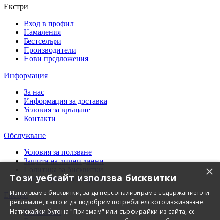
Екстри
Вход в профил
Намаления
Бестселъри
Производители
Нови предложения
Информация
За нас
Информация за доставка
Условия за връщане
Контакти
Обслужване
Условия за ползване
Защита на лични данни
×
Политика за бисквитки
Този уебсайт използва бисквитки
Често задавани въпроси
Използваме бисквитки, за да персонализираме съдържанието и
Екстри
рекламите, както и да подобрим потребителското изживяване.
Натискайки бутона "Приемам" или сърфирайки из сайта, се
Намаления