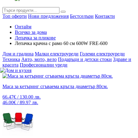
Топ оферти
Нови предложения
Бестселъри
Контакти
Онтайм
Всичко за дома
Лепачка за пликове
Лепачка крачна с рамо 60 см 600W FRE-600
Дом и градина
Малки електроуреди
Големи електроуреди
Техника
Авто, мото, вело
Подаръци и детски стоки
Здраве и
красота
Професионални уреди
Маса за кетъринг сгъваема кръгла диаметър 80см.
66.47€ / 130.00 лв.
46.00€ / 89.97 лв.