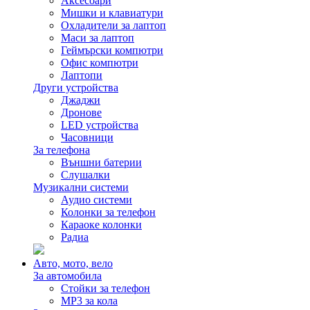
Аксесоари
Мишки и клавиатури
Охладители за лаптоп
Маси за лаптоп
Геймърски компютри
Офис компютри
Лаптопи
Други устройства
Джаджи
Дронове
LED устройства
Часовници
За телефона
Външни батерии
Слушалки
Музикални системи
Аудио системи
Колонки за телефон
Караоке колонки
Радиа
Авто, мото, вело
За автомобила
Стойки за телефон
MP3 за кола