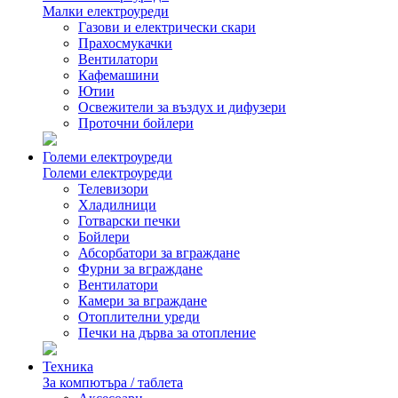
Малки електроуреди
Газови и електрически скари
Прахосмукачки
Вентилатори
Кафемашини
Ютии
Освежители за въздух и дифузери
Проточни бойлери
Големи електроуреди
Големи електроуреди
Телевизори
Хладилници
Готварски печки
Бойлери
Абсорбатори за вграждане
Фурни за вграждане
Вентилатори
Камери за вграждане
Отоплителни уреди
Печки на дърва за отопление
Техника
За компютъра / таблета