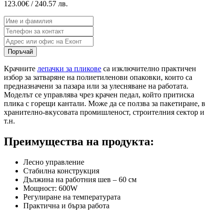
123.00€ / 240.57 лв.
Поръчай
Крачните
лепачки за пликове
са изключително практичен
избор за затваряне на полиетиленови опаковки, които са
предназначени за пазара или за улесняване на работата.
Моделът се управлява чрез крачен педал, който притиска
плика с горещи кантали. Може да се ползва за пакетиране, в
хранително-вкусовата промишленост, строителния сектор и
т.н.
Преимущества на продукта:
Лесно управление
Стабилна конструкция
Дължина на работния шев – 60 см
Мощност: 600W
Регулиране на температурата
Практична и бърза работа