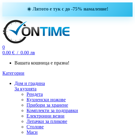
☀️ Лятото е тук с до -75% намаление!
0
0
.00
€
/
0
.00
лв
Вашата кошница е празна!
Категории
Дом и градина
За кухнята
Рендета
Кухненски ножове
Прибори за хранене
Комплекти за подправки
Електронни везни
Лепачки за пликове
Столове
Маси