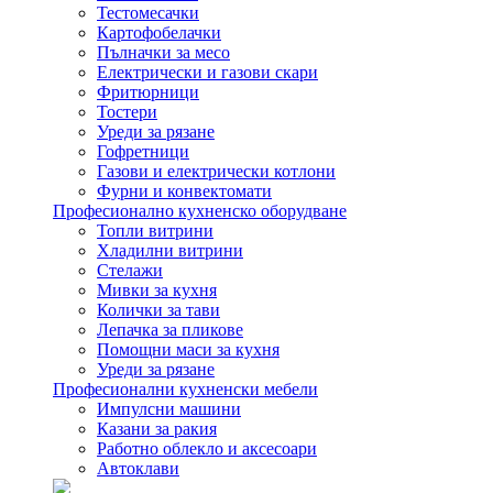
Тестомесачки
Картофобелачки
Пълначки за месо
Електрически и газови скари
Фритюрници
Тостери
Уреди за рязане
Гофретници
Газови и електрически котлони
Фурни и конвектомати
Професионално кухненско оборудване
Топли витрини
Хладилни витрини
Стелажи
Мивки за кухня
Колички за тави
Лепачка за пликове
Помощни маси за кухня
Уреди за рязане
Професионални кухненски мебели
Импулсни машини
Казани за ракия
Работно облекло и аксесоари
Автоклави