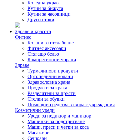
Коледна украса
Кутии за бижута
Кутии за часовници
Други стоки
Здраве и красота
Фитнес
Колани за отслабване
Фитнес аксесоари
Стягащо бельо
Компресионни чорапи
Здраве
Турмалинови продукти
Ортопедични колани
Здравословна храна
Продукти за крака
Разделители за пръсти
Стелки за обувки
Помощни средства за хора с увреждания
Козметични уреди
Уреди за педикюр и маникюр
Машинки за подстригване
Маши, преси и четки за коса
Масажори
Сешоари