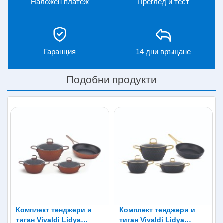
Наложен платеж
Преглед и тест
Гаранция
14 дни връщане
Подобни продукти
Комплект тенджери и
Комплект тенджери и
тиган Vivaldi Lidya
тиган Vivaldi Lidya