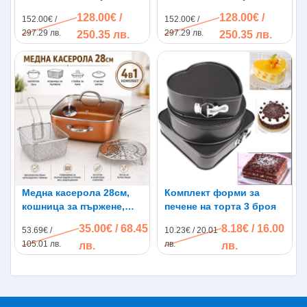
гранит rose-gold 7 части
гранит Black-Gold 7
128.00€ /
128.00€ /
152.00€ /
152.00€ /
части
297.29 лв.
297.29 лв.
250.35 лв.
250.35 лв.
Медна касерола 28см,
Комплект форми за
кошница за пържене,
печене на торта 3 броя
стойка за пара, стъклен
35.00€ / 68.45
8.18€ / 16.00
53.69€ /
10.23€ / 20.01
капак
105.01 лв.
лв.
лв.
лв.