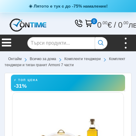
☀️ Лятото е тук с до -75% намаление!
0
0
.00
€
/
0
.00
л
Онтайм
Всичко за дома
Комплекти тенджери
Комплект
тенджери и тиган гранит Armoni 7 части
⚡ ТОП ЦЕНА
-31%