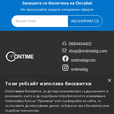
Запишете се бюлетина на Онтайм!
Не пропускайте нашите специални оферти
АБОНИРАМ СЕ
0894404402
shop@ontimebg.com
ontimebgcom
ontimebg
×
Информация
Този уебсайт използва бисквитки
Обслужване
Използваме бисквитки, за да персонализираме съдържанието и
рекламите, както и да подобрим потребителското изживяване.
Натискайки бутона "Приемам" или сърфирайки из сайта, се
Екстри
съгласявате да използваме данни, събирани чрез бисквитки или
подобни технологии.