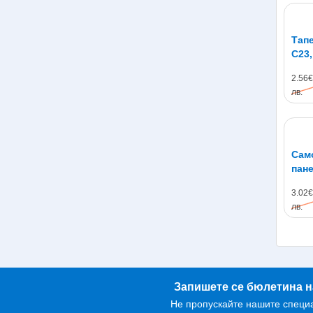
Тапе
C23,
77с
2.56€
лв.
Сам
пане
60с
3.02€
лв.
Запишете се бюлетина н
Не пропускайте нашите специ