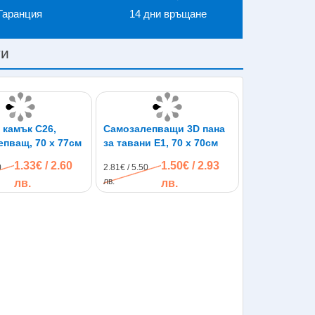
Гаранция
14 дни връщане
ти
 камък C26,
Самозалепващи 3D пана
епващ, 70 х 77см
за тавани E1, 70 х 70см
1.33€ / 2.60
1.50€ / 2.93
0
2.81€ / 5.50
лв.
лв.
лв.