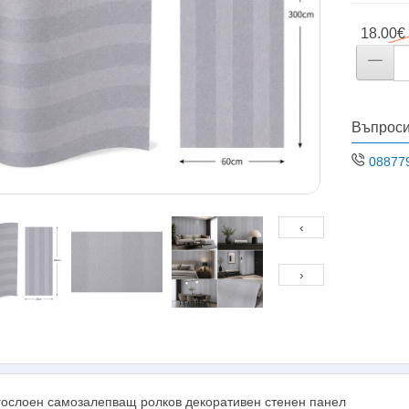
18.00€ 
Въпроси
08877
‹
›
ослоен самозалепващ ролков декоративен стенен панел