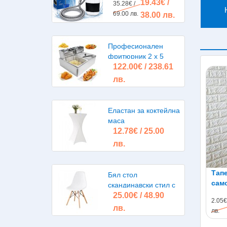
19.43€ /
помпа, акумулаторна
35.28€ /
батерия
69.00 лв.
38.00 лв.
Професионален
фритюрник 2 х 5
122.00€ / 238.61
литра 2х2500W
лв.
Еластан за коктейлна
маса
12.78€ / 25.00
лв.
Тапе
Бял стол
само
скандинавски стил с
70см
25.00€ / 48.90
дървени крака Рагнар
2.05€
лв.
лв.