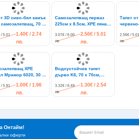
т 3D сиво-бял камък
Самозалепващ перваз
Тапет от
 самозалепващ, 70 х
225см х 8.5см, XPE пяна,
червено
м
водоустойчив
C2, само
1.40€ / 2.74
2.56€ / 5.01
 / 5.01
3.07€ / 6.00
2.56€ / 5.0
77см
лв.
лв.
лв.
лв.
озалепващ XPE
Водоустойчив тапет
л Мрамор 6020, 30 х
дърво K6, 70 х 70см,
м
самозалепващ
1.00€ / 1.96
1.30€ / 2.54
 / 5.91
3.32€ / 6.49
лв.
лв.
лв.
а Онтайм!
ални оферти