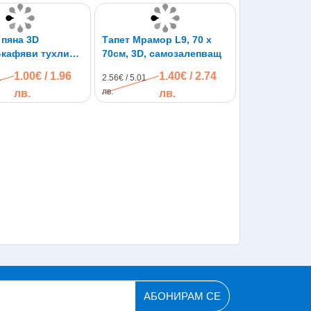
 пяна 3D
Тапет Мрамор L9, 70 х
-кафяви тухли
70см, 3D, самозалепващ
залепващи, 70 х
1.00€ / 1.96
1.40€ / 2.74
1
2.56€ / 5.01
лв.
лв.
лв.
АБОНИРАМ СЕ