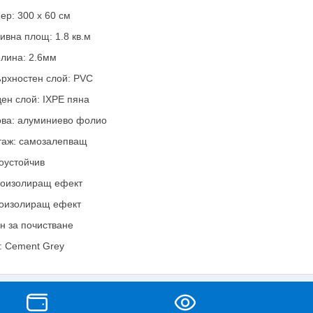
ер: 300 x 60 см
ивна площ: 1.8 кв.м
лина: 2.6мм
рхностен слой: PVC
ен слой: IXPE пяна
ва: алуминиево фолио
аж: самозалепващ
оустойчив
оизолиращ ефект
оизолиращ ефект
н за почистване
: Cement Grey