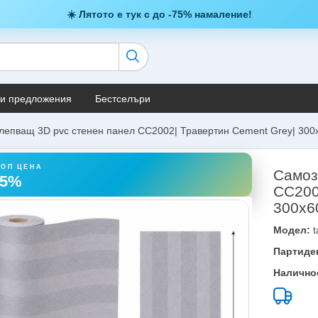
☀️ Лятото е тук с до -75% намаление!
и предложения
Бестселъри
епващ 3D pvc стенен панел CC2002| Травертин Cement Grey| 300
ТОП ЦЕНА
Самоз
45%
CC200
300x6
Модел:
t
Партиде
Налично