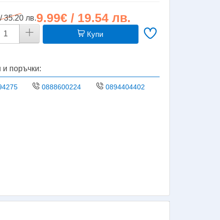
9.99€ / 19.54 лв.
/ 35.20 лв.
Купи
 и поръчки:
94275
0888600224
0894404402