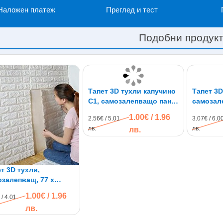
Наложен платеж
Преглед и тест
Подобни продук
Тапет 3D тухли капучино
Тапет 3D
C1, самозалепващo пано,
самозал
70 х 77см
1.00€ / 1.96
2.56€ / 5.01
3.07€ / 6.0
лв.
лв.
лв.
т 3D тухли,
залепващ, 77 х
, бял цвят
1.00€ / 1.96
 / 4.01
лв.