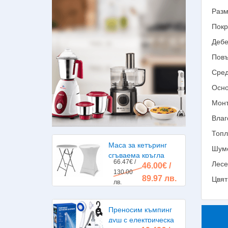
Разм
Покр
Дебе
Повъ
Сред
Осно
Монт
Влаг
Топл
Маса за кетъринг
Шум
сгъваема кръгла
66.47€ /
Лесе
46.00€ /
диаметър 80см.
130.00
89.97 лв.
Цвят
лв.
Преносим къмпинг
душ с електрическа