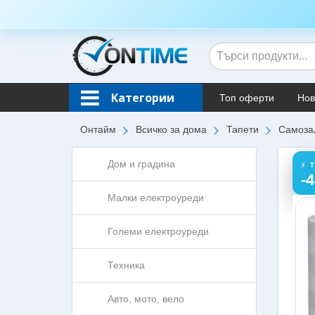
Категории
Топ оферти
Нов
Онтайм
Всичко за дома
Тапети
Самозал
Дом и градина
⚡ 
-
Малки електроуреди
Големи електроуреди
Техника
Авто, мото, вело