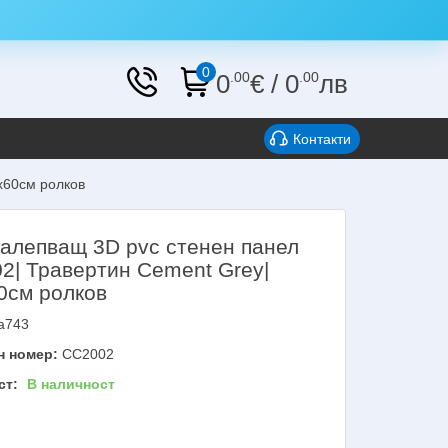
0
0
.00
€
/
0
.00
лв
Контакти
x60см ролков
алепващ 3D pvc стенен панел
2| Травертин Cement Grey|
0см ролков
a743
н номер:
CC2002
ст:
В наличност