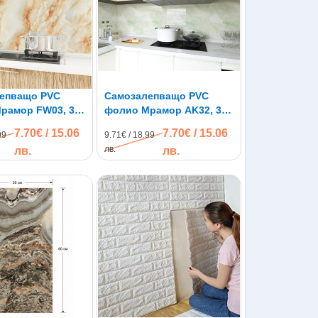
епващо PVC
Самозалепващо PVC
рамор FW03, 3м
фолио Мрамор AK32, 3м
x 60см
7.70€ / 15.06
7.70€ / 15.06
99
9.71€ / 18.99
лв.
лв.
лв.