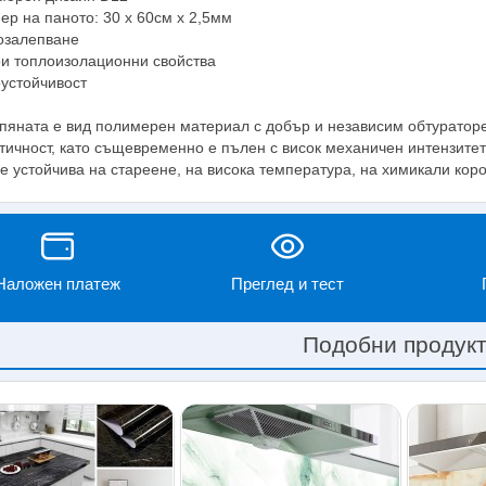
ер на паното: 30 х 60см х 2,5мм
залепване
и топлоизолационни свойства
устойчивост
пяната е вид полимерен материал с добър и независим обтураторе
тичност, като същевременно е пълен с висок механичен интензитет
е устойчива на стареене, на висока температура, на химикали коро
Наложен платеж
Преглед и тест
Подобни продук