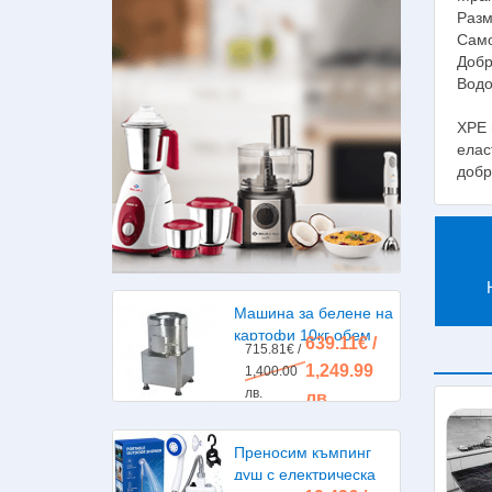
Разм
Само
Добр
Водо
XPE 
елас
добр
Машина за белене на
картофи 10кг обем
639.11€ /
715.81€ /
1,249.99
1,400.00
лв.
лв.
Преносим къмпинг
душ с електрическа