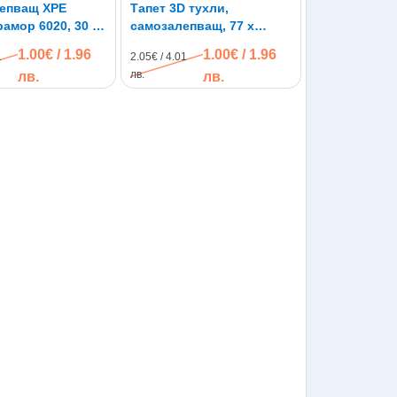
епващ XPE
Тапет 3D тухли,
амор 6020, 30 х
самозалепващ, 77 х
70см, бял цвят
1.00€ / 1.96
1.00€ / 1.96
1
2.05€ / 4.01
лв.
лв.
лв.