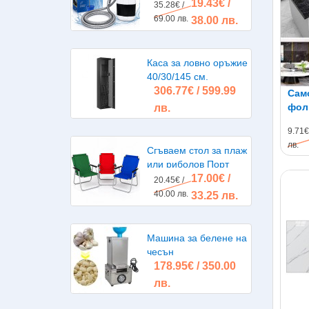
19.43€ /
помпа, акумулаторна
35.28€ /
батерия
69.00 лв.
38.00 лв.
Каса за ловно оръжие
40/30/145 см.
306.77€ / 599.99
Сам
фоли
лв.
Мра
9.71€
лв.
Сгъваем стол за плаж
или риболов Порт
17.00€ /
20.45€ /
40.00 лв.
33.25 лв.
Машина за белене на
чесън
178.95€ / 350.00
лв.