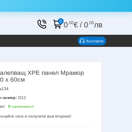
0
0
.00
€
/
0
.00
лв
Контакти
алепващ XPE панел Мрамор
30 х 60см
a134
н номер:
D12
ст:
В наличност
ъчайте сега и получете във вторник!