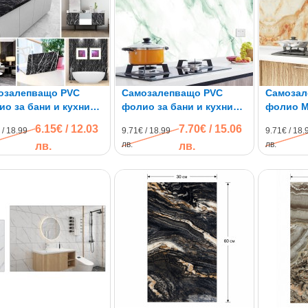
озалепващо PVC
Самозалепващо PVC
Самозал
о за бани и кухни
фолио за бани и кухни
фолио М
мор FW22, 3м x 60см
Мрамор FW06, 3м x 60см
x 60см
6.15€ / 12.03
7.70€ / 15.06
 / 18.99
9.71€ / 18.99
9.71€ / 18.
лв.
лв.
лв.
лв.