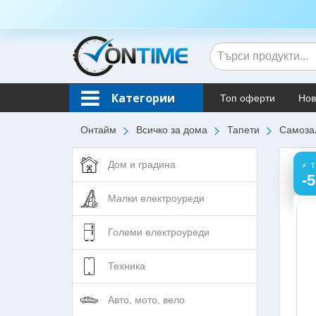
Категории
Топ оферти
Нов
Онтайм
Всичко за дома
Тапети
Самоза
Дом и градина
⚡ 
-
Малки електроуреди
Големи електроуреди
Техника
Авто, мото, вело