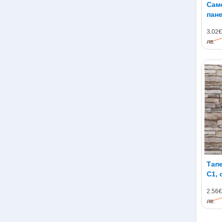
Сам
пане
60с
3.02€
лв.
Тапе
C1, 
70 х
2.56€
лв.