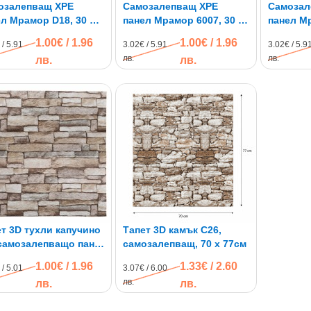
озалепващ XPE
Самозалепващ XPE
Самозал
л Мрамор D18, 30 х
панел Мрамор 6007, 30 х
панел Мр
м
60см
60см
1.00€ / 1.96
1.00€ / 1.96
 / 5.91
3.02€ / 5.91
3.02€ / 5.9
лв.
лв.
лв.
лв.
т 3D тухли капучино
Тапет 3D камък C26,
самозалепващo пано,
самозалепващ, 70 х 77см
 77см
1.00€ / 1.96
1.33€ / 2.60
 / 5.01
3.07€ / 6.00
лв.
лв.
лв.