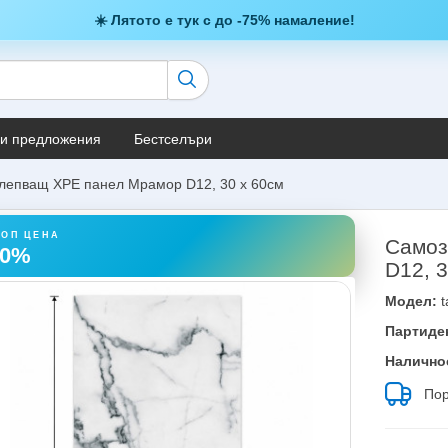
☀️ Лятото е тук с до -75% намаление!
и предложения
Бестселъри
лепващ XPE панел Мрамор D12, 30 х 60см
ТОП ЦЕНА
Самоз
50%
D12, 
Модел:
t
Партиде
Налично
Пор