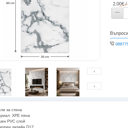
2.00€ /
Въпроси
08877
‹
›
ли за стена
риал: XPE пяна
ен PVC слой
орен дизайн D12