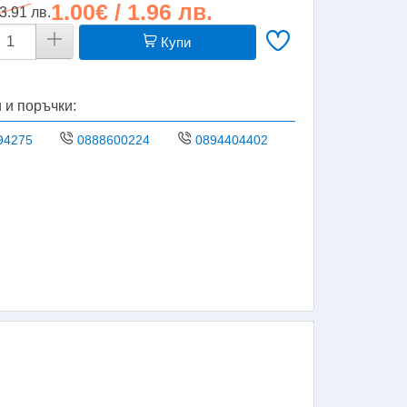
1.00€ / 1.96 лв.
 3.91 лв.
Купи
 и поръчки:
94275
0888600224
0894404402