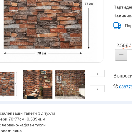
Партиде
Налично
Пор
2.56€ /
‹
Въпроси
08877
›
залепващи тапети 3D тухли
ери 70*77см=0.539кв.м
: червено-кафяви тухли
риал: пяна