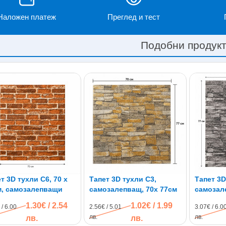
Наложен платеж
Преглед и тест
Подобни продук
т 3D тухли C6, 70 х
Тапет 3D тухли C3,
Тапет 3D
м, самозалепващи
самозалепващ, 70х 77см
самозал
1.30€ / 2.54
1.02€ / 1.99
 / 6.00
2.56€ / 5.01
3.07€ / 6.0
лв.
лв.
лв.
лв.