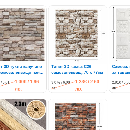
т 3D тухли капучино
Тапет 3D камък C26,
Самозал
самозалепващo пано,
самозалепващ, 70 х 77см
за таван
 77см
1.00€ / 1.96
1.33€ / 2.60
 / 5.01
3.07€ / 6.00
2.81€ / 5.5
лв.
лв.
лв.
лв.