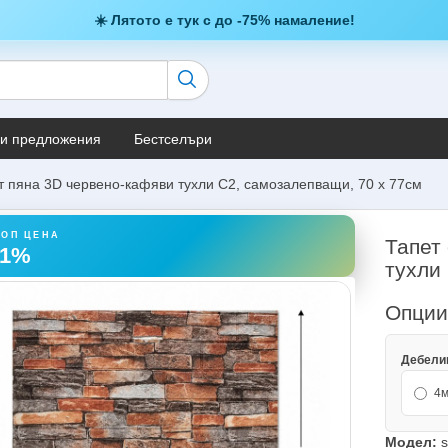
☀️ Лятото е тук с до -75% намаление!
и предложения
Бестселъри
т пяна 3D червено-кафяви тухли C2, самозалепващи, 70 х 77см
ТОП ЦЕНА
Тапет
61%
тухли
Опци
Дебелин
4м
Модел:
s