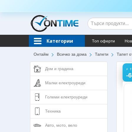
Категории
Топ оферти
Нов
Онтайм
Всичко за дома
Тапети
Тапет о
Дом и градина
⚡ 
-
Малки електроуреди
Големи електроуреди
Техника
Авто, мото, вело