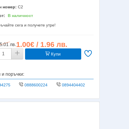
н номер:
C2
ст:
В наличност
ъчайте сега и получете утре!
1.00€ / 1.96 лв.
 5.01 лв.
Купи
 и поръчки:
94275
0888600224
0894404402