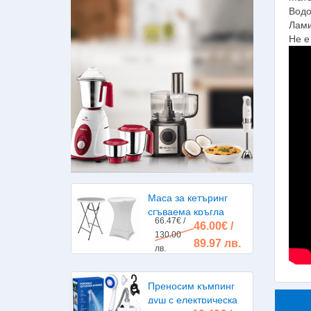
Водо
Лами
Не е
Маса за кетъринг
сгъваема кръгла
66.47€ /
46.00€ /
диаметър 80см.
130.00
89.97 лв.
лв.
Преносим къмпинг
душ с електрическа