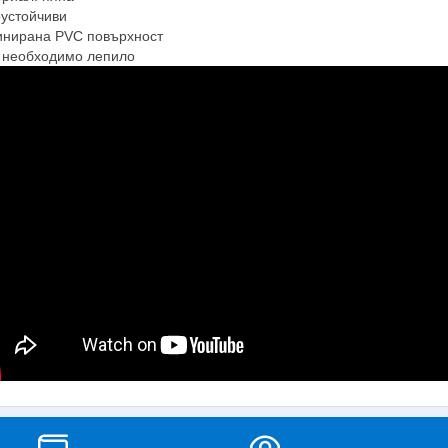
устойчиви
нирана PVC повърхност
 необходимо лепило