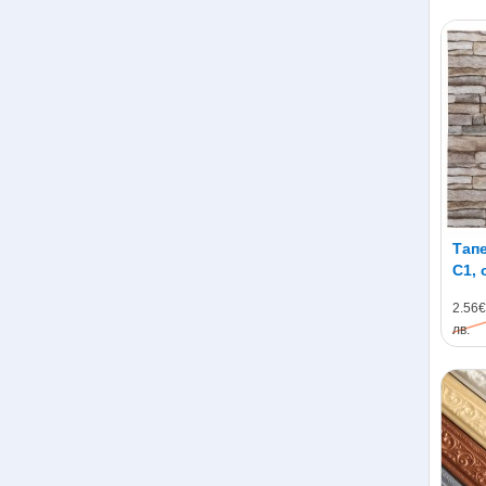
Тапе
C1, 
70 х
2.56€
лв.