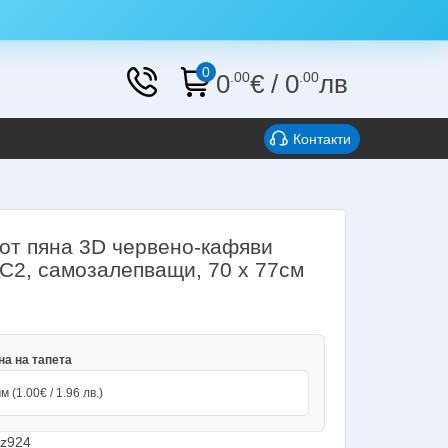
0
0
.00
€
/
0
.00
лв
Контакти
 от пяна 3D червено-кафяви
 C2, самозалепващи, 70 х 77см
и
а на тапета
м (1.00€ / 1.96 лв.)
z924