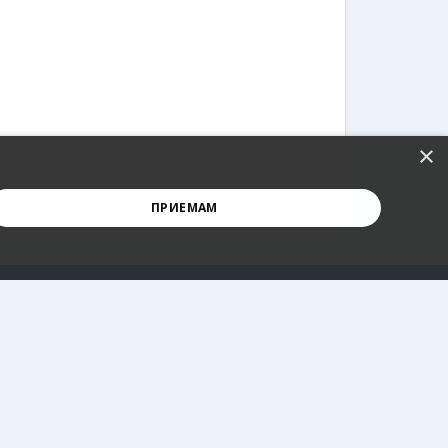
×
ПРИЕМАМ
АБОНИРАМ СЕ
Екстри
 не може да се използва правилно без строго
Вход в профил