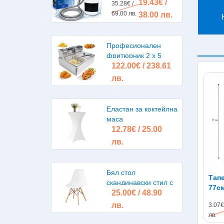
19.43€ /
помпа, акумулаторна
35.28€ /
батерия
69.00 лв.
38.00 лв.
Професионален
фритюрник 2 х 5
122.00€ / 238.61
литра 2х2500W
лв.
Еластан за коктейлна
маса
12.78€ / 25.00
лв.
Бял стол
Тапе
скандинавски стил с
77с
25.00€ / 48.90
дървени крака Рагнар
лв.
3.07€
лв.