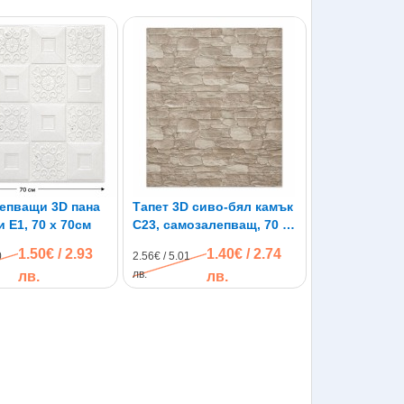
епващи 3D пана
Тапет 3D сиво-бял камък
и E1, 70 х 70см
C23, самозалепващ, 70 х
77см
1.50€ / 2.93
1.40€ / 2.74
0
2.56€ / 5.01
лв.
лв.
лв.