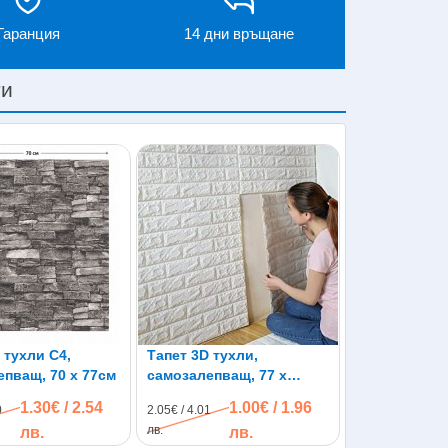
Гаранция
14 дни връщане
ти
 тухли C4,
Тапет 3D тухли,
епващ, 70 х 77см
самозалепващ, 77 х
70см, бял цвят
1.30€ / 2.54
1.00€ / 1.96
0
2.05€ / 4.01
лв.
лв.
лв.