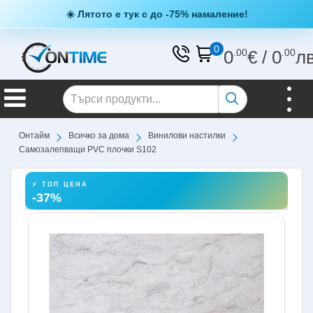
☀️ Лятото е тук с до -75% намаление!
0
0
.00
€
/
0
.00
л
Онтайм
Всичко за дома
Винилови настилки
Самозалепващи PVC плочки S102
⚡ ТОП ЦЕНА
-37%