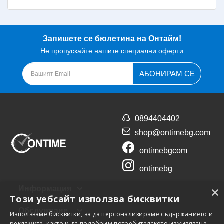
Запишете се бюлетина на Онтайм!
Не пропускайте нашите специални оферти
АБОНИРАМ СЕ
0894404402
shop@ontimebg.com
ontimebgcom
ontimebg
×
Информация
Този уебсайт използва бисквитки
Обслужване
Използваме бисквитки, за да персонализираме съдържанието и
рекламите, както и да подобрим потребителското изживяване.