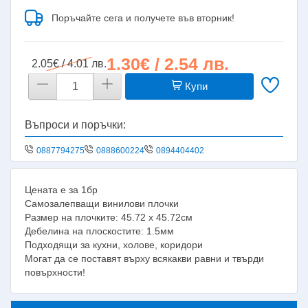
Поръчайте сега и получете във вторник!
1.30€ / 2.54 лв.
2.05€ / 4.01 лв.
Купи
Въпроси и поръчки:
0887794275
0888600224
0894404402
Цената е за 1бр
Самозалепващи винилови плочки
Размер на плочките: 45.72 х 45.72см
Дебелина на плоскостите: 1.5мм
Подходящи за кухни, холове, коридори
Могат да се поставят върху всякакви равни и твърди
повърхности!