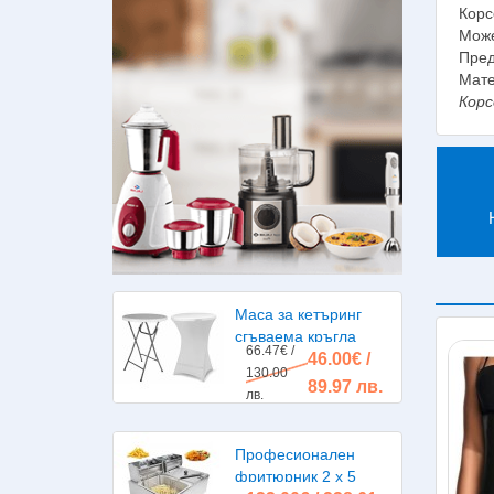
Корс
Може
Пред
Мате
Корс
Маса за кетъринг
сгъваема кръгла
66.47€ /
46.00€ /
диаметър 80см.
130.00
89.97 лв.
лв.
Професионален
фритюрник 2 х 5