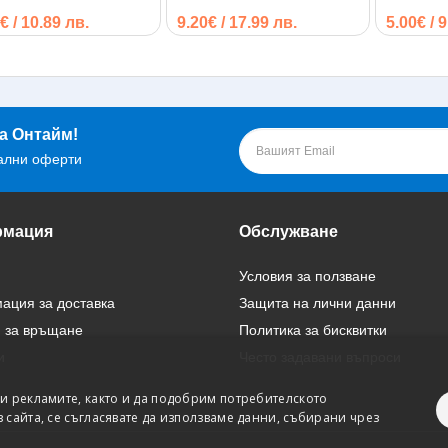
€ / 10.89 лв.
9.20€ / 17.99 лв.
5.00€ / 
а Онтайм!
ални оферти
мация
Обслужване
Условия за ползване
ция за доставка
Защита на лични данни
 за връщане
Политика за бисквитки
и
Често задавани въпроси
и рекламите, както и да подобрим потребителското
сайта, се съгласявате да използваме данни, събирани чрез