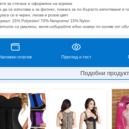
етя за стягане и оформяне на корема
 да се използва и за фитнес, помага за по-бързото изпотяване и г
лага се в черен, лилав и розов цвят
риал: 15% Polyester/ 70% Neoprene/ 15% Nylon
етите са умалени, моля избирайте един номер по-голям от оби
Наложен платеж
Преглед и тест
Подобни продук