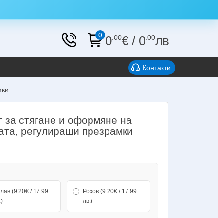
0
0
.00
€
/
0
.00
лв
Контакти
мки
т за стягане и оформяне на
ата, регулиращи презрамки
и
лав (9.20€ / 17.99
Розов (9.20€ / 17.99
.)
лв.)