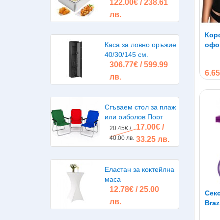
122.00€ / 238.61
литра 2х2500W
лв.
Корс
Каса за ловно оръжие
офо
40/30/145 см.
306.77€ / 599.99
6.65
лв.
Сгъваем стол за плаж
или риболов Порт
17.00€ /
20.45€ /
40.00 лв.
33.25 лв.
Еластан за коктейлна
маса
12.78€ / 25.00
Секс
лв.
Braz