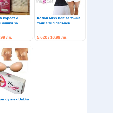
в корсет с
Колан Miss belt за тънка
и нишки за
талия тип пясъчен
е на талията
часовник
9.99 лв.
5.62€ / 10.99 лв.
ов сутиен UnBra