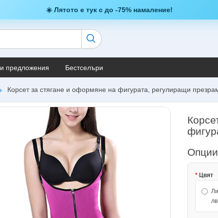
☀️ Лятото е тук с до -75% намаление!
и предложения
Бестселъри
Корсет за стягане и оформяне на фигурата, регулиращи презра
Корсе
фигур
Опци
Цвят
Ли
лв