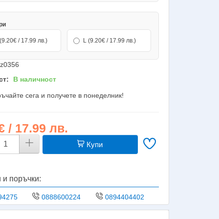
ри
(9.20€ / 17.99 лв.)
L (9.20€ / 17.99 лв.)
z0356
ст:
В наличност
ъчайте сега и получете в понеделник!
€ / 17.99 лв.
Купи
 и поръчки:
94275
0888600224
0894404402