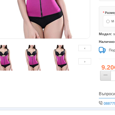
Разме
М 
Модел:
s
Налично
‹
Пор
›
9.20
Въпроси
08877