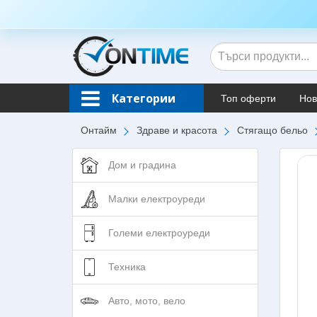
Категории
Топ оферти
Нов
Онтайм
Здраве и красота
Стягащо бельо
Дом и градина
Малки електроуреди
Големи електроуреди
Техника
Авто, мото, вело