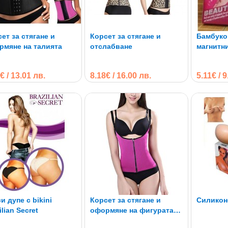
ет за стягане и
Корсет за стягане и
Бамбуко
рмяне на талията
отслабване
магнитн
оформян
€ / 13.01 лв.
8.18€ / 16.00 лв.
5.11€ / 
и дупе с bikini
Корсет за стягане и
Силикон
ilian Secret
оформяне на фигурата,
регулиращи презрамки