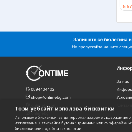
5.57
Запишете се бюлетина н
Не пропускайте нашите специ
Инфор
За нас
0894404402
Информа
shop@ontimebg.com
Условия
ontimebgcom
Контакт
Този уебсайт използва бисквитки
ontimebg
Използваме бисквитки, за да персонализираме съдържанието 
изживяване. Натискайки бутона "Приемам" или сърфирайки из 
бисквитки или подобни технологии.