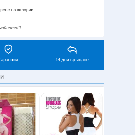
орене на калории
чайното!!!
Гаранция
14 дни връщане
ти