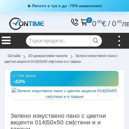
☀️ Лятото е тук с до -75% намаление!
0
0
.00
€
/
0
.00
л
Онтайм
3D декоративни панели
Зелено изкуствено пано с
цветни акценти 014|50х50 см|стени и и тавани
⚡ ТОП ЦЕНА
-43%
Зелено изкуствено пано с цветни
акценти 014|50х50 см|стени и и
тавани