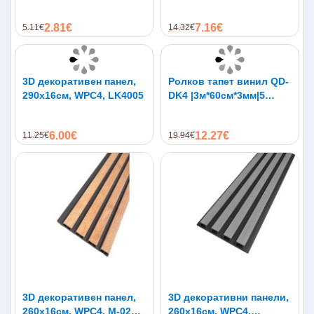
290х4см, WPC4
LK5006, натурален дъб
2.81€
7.16€
5.11€
14.32€
3D декоративен панел,
Ролков тапет винил QD-
290х16см, WPC4, LK4005
DK4 |3м*60см*3мм|5
слоя|самозалепване
6.00€
12.27€
11.25€
19.94€
3D декоративен панел,
3D декоративни панели,
260х16см, WPC4, M-026,
260х16см, WPC4,