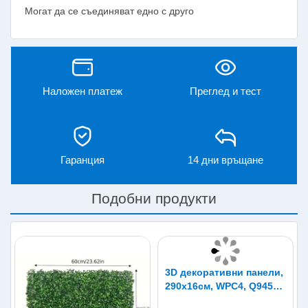
Могат да се съединяват едно с друго
Наложен платеж
Преглед и тест
Гаранция
14 дни връщане
Подобни продукти
3D декоративни панели,
290х16см, WPC4, Q9451-
01