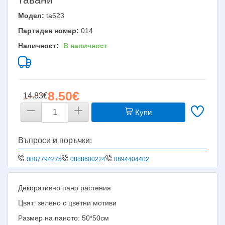
Модел:
ta623
Партиден номер:
014
Наличност:
В наличност
8.50€
14.83€
Купи
Въпроси и поръчки:
0887794275
0888600224
0894404402
Декоративно пано растения
Цвят: зелено с цветни мотиви
Размер на паното: 50*50см