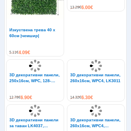
6.00€
13.29€
Изкуствена трева 40 х
60см |чемшир|
4.09€
5.11€
3D декоративни панели,
3D декоративни панели,
250х16см, WPC, 128-
260х16см, WPC4, LK3011
1A06-Black
6.90€
6.30€
12.78€
14.32€
3D декоративни панели
3D декоративни панели,
за таван LK4037,
260х16см, WPC4,