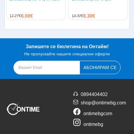
натурален дъб
LK1018-Black, сиво с
черна основа
6.00€
6.30€
12.27€
14.32€
Запишете се бюлетина на Онтайм!
Не пропускайте нашите специални оферти
АБОНИРАМ СЕ
0894404402
shop@ontimebg.com
ontimebgcom
ontimebg