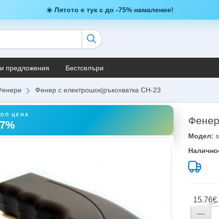
☀️ Лятото е тук с до -75% намаление!
и предложения
Бестселъри
Фенери
Фенер с електрошок|ръкохватка CH-23
ТОП ЦЕНА
Фенер
37%
Модел:
s
Налично
15.76€ 