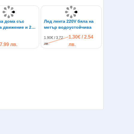
за дома със
Лед лента 220V бяла на
а движение и 2
метър водоустойчива
станционни -
1.30€ / 2.54
1.90€ / 3.72
 ALARM
лв.
17.99 лв.
лв.