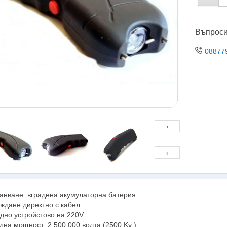
Въпроси
08877
‹
›
анване: вградена акумулаторна батерия
ждане директно с кабел
дно устройстово на 220V
дна мощност: 2.500.000 волта (2500 Kv )