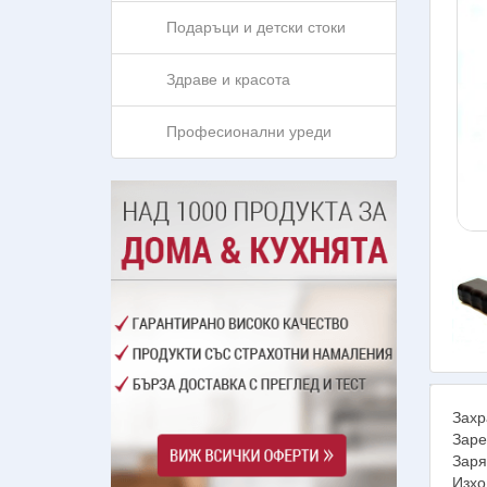
Подаръци и детски стоки
Здраве и красота
Професионални уреди
Захр
Заре
Заря
Изхо