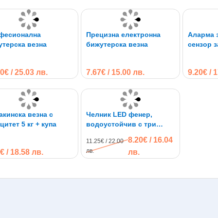
фесионална
Прецизна електронна
Аларма 
утерска везна
бижутерска везна
сензор з
броя ди
SENSOR
0€ / 25.03 лв.
7.67€ / 15.00 лв.
9.20€ / 
кинска везна с
Челник LED фенер,
цитет 5 кг + купа
водоустойчив с три
глави
8.20€ / 16.04
11.25€ / 22.00
лв.
€ / 18.58 лв.
лв.