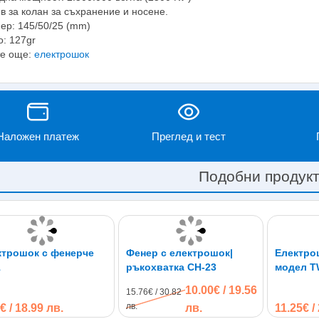
в за колан за съхранение и носене.
ер: 145/50/25 (mm)
о: 127gr
е още:
електрошок
Наложен платеж
Преглед и тест
Подобни продук
ктрошок с фенерче
Фенер с електрошок|
Електро
1
ръкохватка CH-23
модел T
10.00€ / 19.56
15.76€ / 30.82
лв.
€ / 18.99 лв.
лв.
11.25€ /