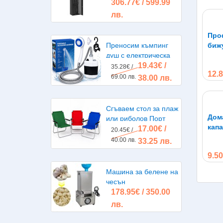
306.77€ / 599.99
лв.
Про
Преносим къмпинг
биж
душ с електрическа
19.43€ /
помпа, акумулаторна
35.28€ /
12.8
батерия
69.00 лв.
38.00 лв.
Сгъваем стол за плаж
Дома
или риболов Порт
капа
17.00€ /
20.45€ /
40.00 лв.
33.25 лв.
9.50
Машина за белене на
чесън
178.95€ / 350.00
лв.