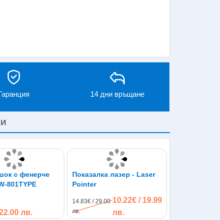
Гаранция
14 дни връщане
ти
шок с фенерче
Показалка лазер - Laser
W-801TYPE
Pointer
10.22€ / 19.99
14.83€ / 29.00
лв.
 22.00 лв.
лв.