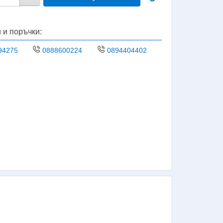
 и поръчки:
94275
0888600224
0894404402