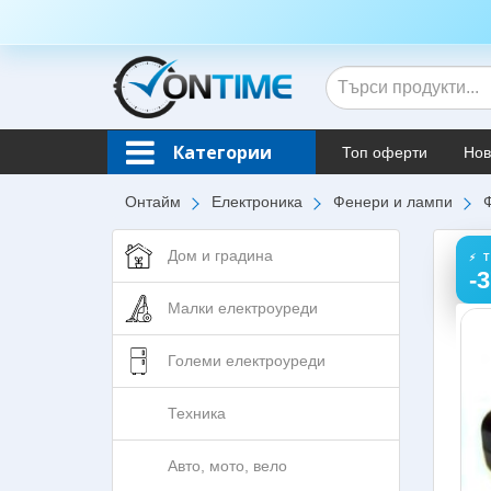
Категории
Топ оферти
Нов
Онтайм
Електроника
Фенери и лампи
Дом и градина
⚡ 
-
Малки електроуреди
Големи електроуреди
Техника
Авто, мото, вело