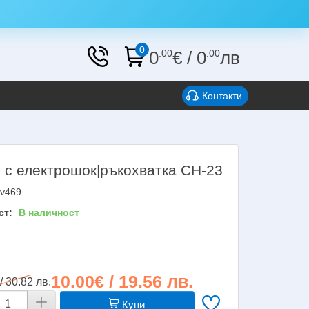
0
0
.00
€
/
0
.00
лв
Контакти
 с електрошок|ръкохватка CH-23
v469
ст:
В наличност
10.00€ / 19.56 лв.
/ 30.82 лв.
Купи