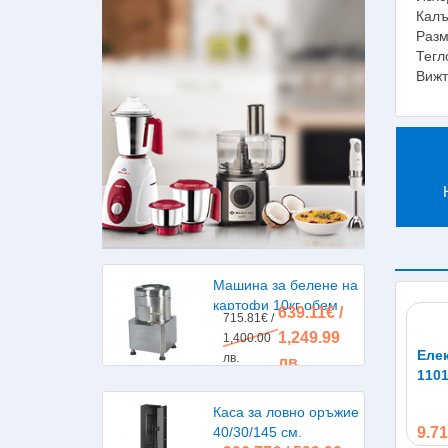
Калъ
Разм
Тегл
Вижт
Машина за белене на
картофи 10кг обем
639.11€ /
715.81€ /
1,249.99
1,400.00
Еле
лв.
лв.
110
Каса за ловно оръжие
40/30/145 см.
9.71