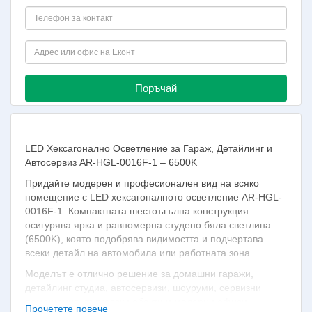
Поръчай
LED Хексагонално Осветление за Гараж, Детайлинг и
Автосервиз AR-HGL-0016F-1 – 6500K
Придайте модерен и професионален вид на всяко
помещение с LED хексагоналното осветление AR-HGL-
0016F-1. Компактната шестоъгълна конструкция
осигурява ярка и равномерна студено бяла светлина
(6500K), която подобрява видимостта и подчертава
всеки детайл на автомобила или работната зона.
Моделът е отлично решение за домашни гаражи,
детайлинг студиа, автосервизи, шоуруми, сервизни
помещения, търговски обекти и модерни офиси.
Прочетете повече