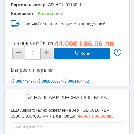
Партиден номер:
AR-HGL-0016F-1
Наличност:
В наличност
Поръчайте сега и получете в понеделник!
44.00€ / 86.06 лв.
69.00€ / 134.95 лв.
Купи
Въпроси и поръчки:
0887794275
0888600224
0894404402
НАПРАВИ ЛЕСНА ПОРЪЧКА
LED Хексагонално осветление AR-HGL-0016F-1 –
6500K, 990*890 мм -
1
бр.
Общо:
44.00€ / 86.06 лв.