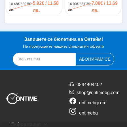
5.92€ / 11.58
7.00€ / 13.69
10.48€ / 20.50
16.00€ / 31.29
трептене и сенки.
лв.
лв.
лв.
лв.
Възползвайте се от предимствата на LED светлините –
по-силна светлина при по-ниска консумация на
електричество. Допълнителен плюс е възможността да
се насладите на декоративния аспект на шестоъгълното
осветление на системата AR-HGL-0016F-1.
Запишете се бюлетина на Онтайм!
Не пропускайте нашите специални оферти
АБОНИРАМ СЕ
0894404402
shop@ontimebg.com
ontimebgcom
ontimebg
Информация