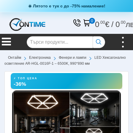
☀️ Лятото е тук с до -75% намаление!
0
0
.00
€
/
0
.00
л
Онтайм
Електроника
Фенери и лампи
LED Хексагонално
осветление AR-HGL-0016F-1 – 6500K, 990*890 мм
⚡ ТОП ЦЕНА
-36%