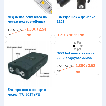
Цветна температура: 6500K (студено бяла
светлина)
CRI: Ra > 70
Лед лента 220V бяла на
Електрошок с фенерче
Материал: Поликарбонат (PC)
метър водоустойчива
1101
Подходящо за:
1.30€ / 2.54
1.90€ / 3.72
Домашни гаражи
лв.
лв.
9.71€ / 18.99 лв.
Автосервизи
Детайлинг центрове
Автомобилни шоуруми
Тунинг студиа
RGB led лента на метър
Работилници
220V водоустойчива
Офиси с модерен индустриален дизайн
SMD 5050 60leds/m
Магазини и търговски площи
1.80€ / 3.52
2.50€ / 4.89
лв.
лв.
Линейната LED осветителна система AR-HGL-0016F-1
тип Хексагон ви позволява да превърнете осветлението
Електрошок с фенерче
в акцент на интериорния дизайн. Не само в жилищните,
модел TW-801TYPE
но най-вече в търговските и офис пространства
светлоизточниците се избират много внимателно, тъй
като те допринасят както за естетиката, така и за