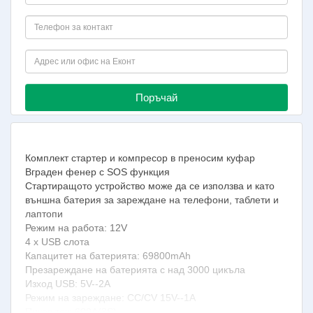
Поръчай
Комплект стартер и компресор в преносим куфар
Вграден фенер с SOS функция
Стартиращото устройство може да се използва и като
външна батерия за зареждане на телефони, таблети и
лаптопи
Режим на работа: 12V
4 х USB слота
Капацитет на батерията: 69800mAh
Презареждане на батерията с над 3000 цикъла
Изход USB: 5V--2A
Режим на зареждане: CC/CV 15V--1A
Пиков ток: 600A(3S)