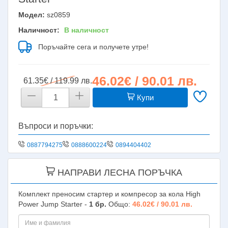
Модел:
sz0859
Наличност:
В наличност
Поръчайте сега и получете утре!
46.02€ / 90.01 лв.
61.35€ / 119.99 лв.
Купи
Въпроси и поръчки:
0887794275
0888600224
0894404402
НАПРАВИ ЛЕСНА ПОРЪЧКА
Комплект преносим стартер и компресор за кола High
Power Jump Starter -
1
бр.
Общо:
46.02€ / 90.01 лв.