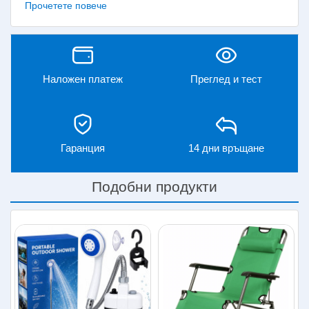
Прочетете повече
Стартов ток: 300A
Съдържание на комплекта:
Компресор за гуми
Кабели за лаптоп
Наложен платеж
Преглед и тест
Кабели за телефони
Адаптер за 220V
Адаптер за 12V
Компас
Игличка за компресора
Гаранция
14 дни връщане
Комплектът High Power Jump Starter съчетава две
изключително полезни функции в едно компактно
Подобни продукти
устройство – преносим стартер за автомобил и
въздушен компресор. Създаден за ситуации, в които
времето и мобилността са от значение, той позволява
бърза реакция при изтощен акумулатор или спаднало
налягане в гумите.
Стартиране на автомобила
без чужда помощ