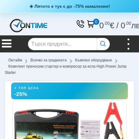
☀️ Лятото е тук с до -75% намаление!
0
0
.00
€
/
0
.00
л
Онтайм
Всичко за градината
Къмпинг оборудване
Комплект преносим стартер и компресор за кола High Power Jump
Starter
⚡ ТОП ЦЕНА
-25%