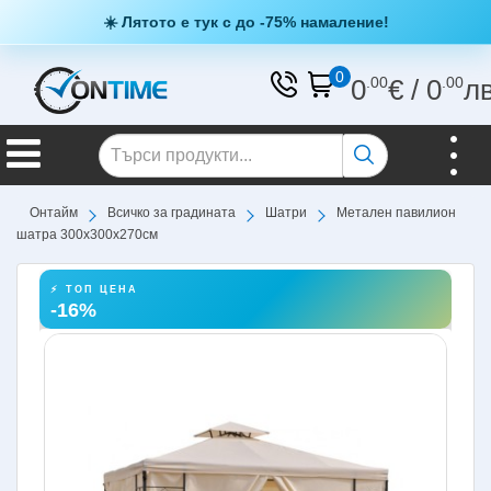
☀️ Лятото е тук с до -75% намаление!
0
0
.00
€
/
0
.00
л
Онтайм
Всичко за градината
Шатри
Метален павилион
шатра 300х300х270см
⚡ ТОП ЦЕНА
-16%