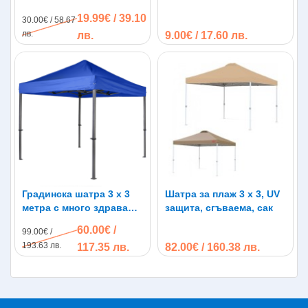
19.99€ / 39.10
30.00€ / 58.67
лв.
лв.
9.00€ / 17.60 лв.
Градинска шатра 3 х 3
Шатра за плаж 3 х 3, UV
метра с много здрава
защита, сгъваема, сак
конструкция Шагрен
60.00€ /
99.00€ /
193.63 лв.
117.35 лв.
82.00€ / 160.38 лв.