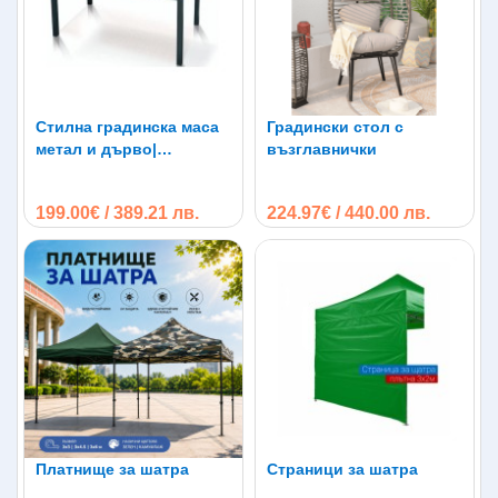
Стилна градинска маса
Градински стол с
метал и дърво|
възглавнички
150х90х74см| 44696T-
FSC
199.00€ / 389.21 лв.
224.97€ / 440.00 лв.
Платнище за шатра
Страници за шатра