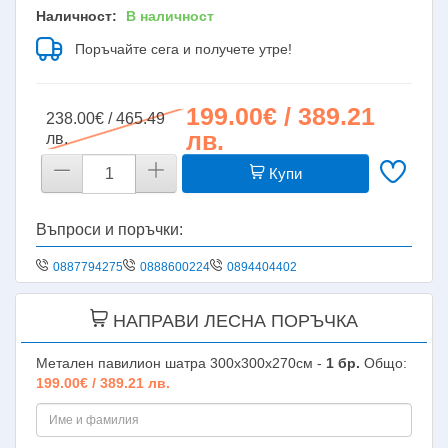
Наличност:
В наличност
Поръчайте сега и получете утре!
199.00€ / 389.21
238.00€ / 465.49
лв.
лв.
Купи
Въпроси и поръчки:
0887794275
0888600224
0894404402
НАПРАВИ ЛЕСНА ПОРЪЧКА
Метален павилион шатра 300х300х270см -
1
бр.
Общо:
199.00€ / 389.21 лв.