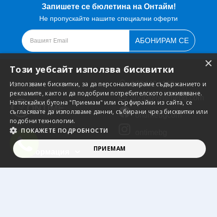
Запишете се бюлетина на Онтайм!
Не пропускайте нашите специални оферти
АБОНИРАМ СЕ
×
Този уебсайт използва бисквитки
Използваме бисквитки, за да персонализираме съдържанието и
0894404402
рекламите, както и да подобрим потребителското изживяване.
shop@ontimebg.com
Натискайки бутона "Приемам" или сърфирайки из сайта, се
съгласявате да използваме данни, събирани чрез бисквитки или
ontimebgcom
подобни технологии.
ПОКАЖЕТЕ ПОДРОБНОСТИ
ontimebg
ПРИЕМАМ
Информация
СТРОГО НЕОБХОДИМО
ЕФЕКТИВНОСТ
Обслужване
ТАРГЕТИРАНЕ
ФУНКЦИОНАЛНОСТ
Екстри