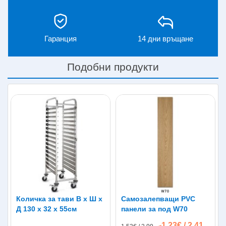
Гаранция
14 дни връщане
Подобни продукти
Количка за тави В х Ш х
Самозалепващи PVC
Д 130 х 32 х 55см
панели за под W70
1.23€ / 2.41