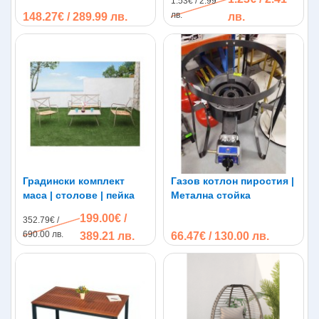
1.53€ / 2.99
лв.
148.27€ / 289.99 лв.
лв.
Градински комплект
Газов котлон пиростия |
маса | столове | пейка
Метална стойка
199.00€ /
352.79€ /
690.00 лв.
389.21 лв.
66.47€ / 130.00 лв.